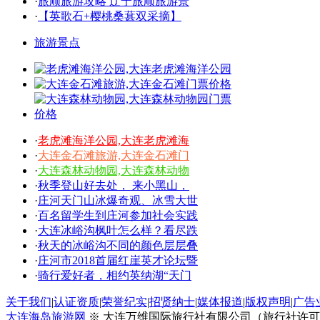
·
旅顺旅游攻略 辽宁旅顺旅游景
·
【英歌石+樱桃桑葚双采摘】
旅游景点
·
老虎滩海洋公园,大连老虎滩海
·
大连金石滩旅游,大连金石滩门
·
大连森林动物园,大连森林动物
·
秋季登山好去处， 来小黑山，
·
庄河天门山冰爆奇观、冰雪大世
·
百名留学生到庄河参加社会实践
·
大连冰峪沟枫叶怎么样？看尽跌
·
秋天的冰峪沟不同的颜色层层叠
·
庄河市2018首届红崖英才论坛暨
·
骑行爱好者，相约英纳湖“天门
关于我们
|
认证资质
|
荣誉纪实
|
招贤纳士
|
媒体报道
|
版权声明
|
广告
大连海岛旅游网
※ 大连万维国际旅行社有限公司（旅行社许可证号：