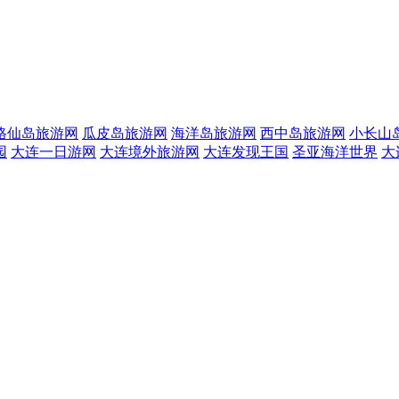
格仙岛旅游网
瓜皮岛旅游网
海洋岛旅游网
西中岛旅游网
小长山
园
大连一日游网
大连境外旅游网
大连发现王国
圣亚海洋世界
大