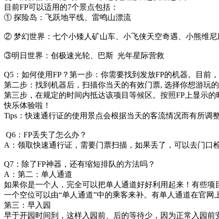
目前FP可以适用的7个景点包括：
① 探险岛：飞跃地平线、雷鸣山漂流
② 梦幻世界：七个小矮人矿山车、小飞侠天空奇遇、小熊维尼
③明日世界：创极速光轮、巴斯 光年星际营救
Q5：如何使用FP？第一步：你需要找到发放FP的机器。目前
第二步：找到机器后，扫描你当天的有效门票, 选择你想游玩
第三步，在规定的时间内抵达该项目等候区。按照FP上显示
快乐体验啦！
Tips：快速通行证的使用景点会根据当天的客流情况而有所调
Q6：FP丢失了怎么办？
A：领取快速通行证，需要门票扫描，如果丢了，可以去门口
Q7：除了FP神器，还有缩短排队的方法吗？
A：第二：单人通道
如果你是一个人，完全可以把单人通道好好利用起来！有些项目
一个空位可以由“单人通道”中的乘客来补。有单人通道在官网
第三：早入园
早于开园时间到，这样入园前、后的等待少，因为正常入园前