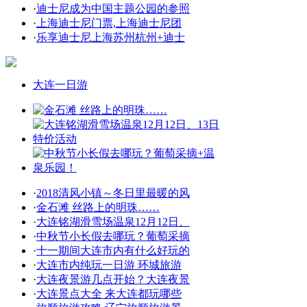
·
迪士尼成为中国主题公园的参照
·
上海迪士尼门票,上海迪士尼团
·
乐享迪士尼上海苏州杭州+迪士
大连一日游
·
2018清风小镇～冬日里最暖的风
·
金石滩 丝路上的明珠……
·
大连铭湖滑雪场温泉12月12日、
·
中秋节小长假去哪玩？葡萄采摘
·
十一期间大连市内有什么好玩的
·
大连市内纯玩一日游 环城旅游
·
大连夜景游几点开始？大连夜景
·
大连景点大全 来大连都玩哪些