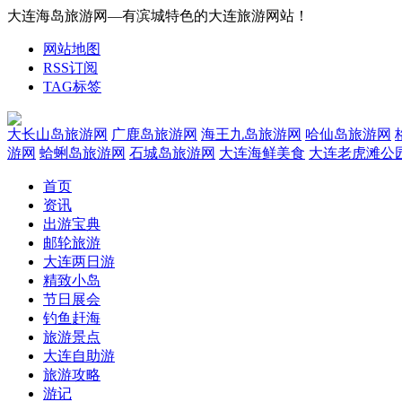
大连海岛旅游网—有滨城特色的大连旅游网站！
网站地图
RSS订阅
TAG标签
大长山岛旅游网
广鹿岛旅游网
海王九岛旅游网
哈仙岛旅游网
游网
蛤蜊岛旅游网
石城岛旅游网
大连海鲜美食
大连老虎滩公
首页
资讯
出游宝典
邮轮旅游
大连两日游
精致小岛
节日展会
钓鱼赶海
旅游景点
大连自助游
旅游攻略
游记