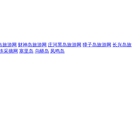
岛旅游网
财神岛旅游网
庄河黑岛旅游网
獐子岛旅游网
长兴岛旅
连采摘网
塞里岛
乌蟒岛
凤鸣岛