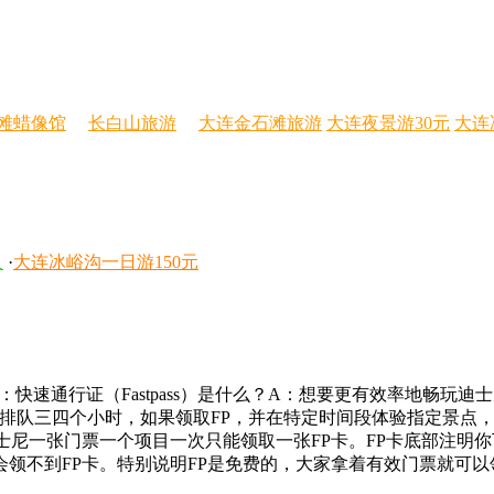
滩蜡像馆
长白山旅游
大连金石滩旅游
大连夜景游30元
大连
人
·
大连冰峪沟一日游150元
：快速通行证（Fastpass）是什么？A：想要更有效率地畅玩
能需要排队三四个小时，如果领取FP，并在特定时间段体验指定景点
士尼一张门票一个项目一次只能领取一张FP卡。FP卡底部注明
领不到FP卡。特别说明FP是免费的，大家拿着有效门票就可以