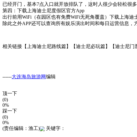
已经开门，基本7点入口就开放排队了，这时人很少会轻松很多
第四：下载上海迪士尼度假区官方App
出行前用WiFi（在园区也有免费WiFi无死角覆盖）下载上
除此之外APP还可以查询所有娱乐演出时间和每日运营信息
相关链接【上海迪士尼路线篇】【迪士尼必玩篇】【迪士尼门
------
大连海岛旅游网
编辑
顶一下
(0)
0%
踩一下
(0)
0%
(责任编辑：渔工)
关键字：