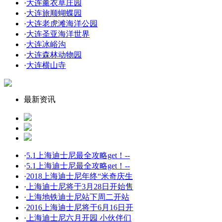
·
大连薰衣草庄园
·
大连旅顺蝴蝶园
·
大连老虎滩海洋公园
·
大连圣亚海洋世界
·
大连冰峪沟
·
大连森林动物园
·
大连横山寺
最新资讯
·
5.1上海迪士尼最全攻略get！--
·
5.1上海迪士尼最全攻略get！--
·
2018上海迪士尼年终“米奇庆生
·
上海迪士尼将于3月28日开始售
·
上海地铁迪士尼站下周二开站
·
2016上海迪士尼将于6月16日开
·
上海迪士尼六月开园 小伙伴们