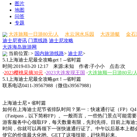
图片
地图
问答
专题
大连旅顺一日游80元/人
水云涧水乐园
大连游艇
金石
迪士尼资讯
门票线路
迪士尼攻略
大连海岛旅游网
当前位置:
>
国内旅游线路
>
迪士尼
>
5.1上海迪士尼最全攻略get！--省时篇
时间:2019-03-20 12:17 来源:未知 作者:子小小 点击:
次
·
2023樱桃采摘30元
·
2023大连发现王国
·
大连旅顺一日游80元/
5.1上海迪士尼最全攻略get！--省时篇
联系电话0411-39567988（微信s39567988）
上海迪士尼 • 省时篇
如何在上海迪士尼节省排队时间？第一：快速通行证（FP）Q4
（Fastpass，以下简称FP）。一般而言，一些热门景点可
游客服务中心领取FP，每天数量有限，先到先得。目前上海迪
时间，你就可以再领下一张快速通行证了。中午以后基本上都会
使它的价值最大化哟。GET了这项技能，赶快用起来。