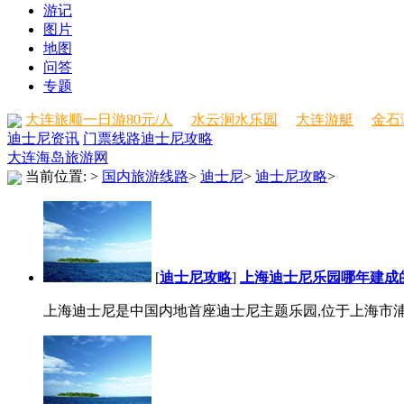
游记
图片
地图
问答
专题
大连旅顺一日游80元/人
水云涧水乐园
大连游艇
金石
迪士尼资讯
门票线路
迪士尼攻略
大连海岛旅游网
当前位置:
>
国内旅游线路
>
迪士尼
>
迪士尼攻略
>
[
迪士尼攻略
]
上海迪士尼乐园哪年建成
上海迪士尼是中国内地首座迪士尼主题乐园,位于上海市浦东新区