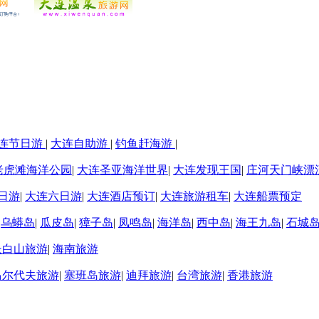
连节日游
|
大连自助游
|
钓鱼赶海游
|
老虎滩海洋公园
|
大连圣亚海洋世界
|
大连发现王国
|
庄河天门峡漂
日游
|
大连六日游
|
大连酒店预订
|
大连旅游租车
|
大连船票预定
|
乌蟒岛
|
瓜皮岛
|
獐子岛
|
凤鸣岛
|
海洋岛
|
西中岛
|
海王九岛
|
石城
长白山旅游
|
海南旅游
马尔代夫旅游
|
塞班岛旅游
|
迪拜旅游
|
台湾旅游
|
香港旅游