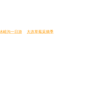
冰峪沟一日游
大连草莓采摘季