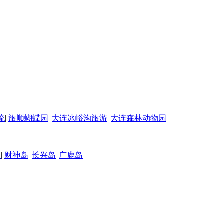
流
|
旅顺蝴蝶园
|
大连冰峪沟旅游
|
大连森林动物园
岛
|
财神岛
|
长兴岛
|
广鹿岛