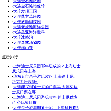
·
大连金石滩旅游
·
大连金石滩蜡像馆
·
大连发现王国
·
大连薰衣草庄园
·
大连旅顺蝴蝶园
·
大连老虎滩海洋公园
·
大连圣亚海洋世界
·
大连冰峪沟
·
大连森林动物园
·
大连横山寺
点击排行
·
上海迪士尼乐园哪年建成的？上海迪士
尼乐园在上海
·
华东五市亲子游玩攻略 上海迪士尼、
巧克力乐园6日
·
大连能买到迪士尼的门票吗 大连买迪
士尼门票在哪
·
上海迪士尼乐园游玩攻略 迪士尼优惠
价 必玩项目推
·
大连亲子游嗨翻迪士尼、上海科技馆6