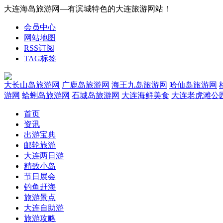
大连海岛旅游网—有滨城特色的大连旅游网站！
会员中心
网站地图
RSS订阅
TAG标签
大长山岛旅游网
广鹿岛旅游网
海王九岛旅游网
哈仙岛旅游网
游网
蛤蜊岛旅游网
石城岛旅游网
大连海鲜美食
大连老虎滩公
首页
资讯
出游宝典
邮轮旅游
大连两日游
精致小岛
节日展会
钓鱼赶海
旅游景点
大连自助游
旅游攻略