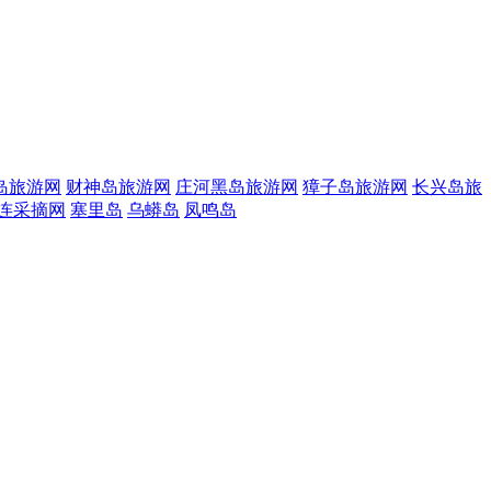
岛旅游网
财神岛旅游网
庄河黑岛旅游网
獐子岛旅游网
长兴岛旅
连采摘网
塞里岛
乌蟒岛
凤鸣岛