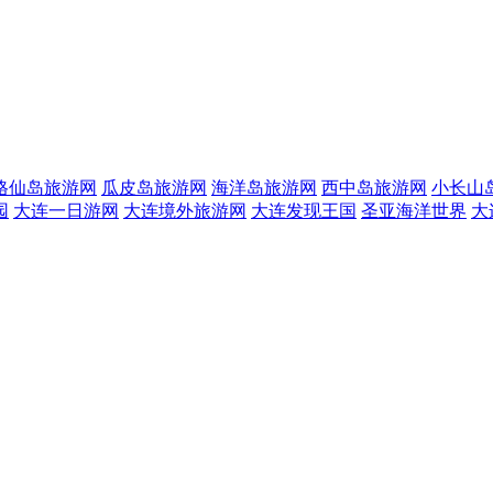
格仙岛旅游网
瓜皮岛旅游网
海洋岛旅游网
西中岛旅游网
小长山
园
大连一日游网
大连境外旅游网
大连发现王国
圣亚海洋世界
大