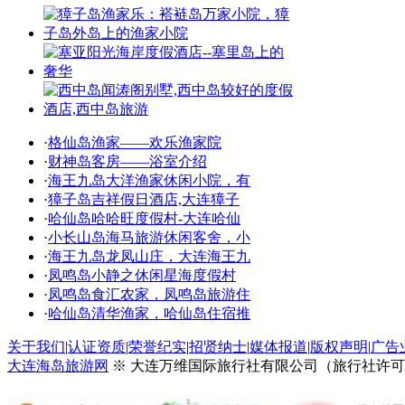
·
格仙岛渔家——欢乐渔家院
·
财神岛客房——浴室介绍
·
海王九岛大洋渔家休闲小院，有
·
獐子岛吉祥假日酒店,大连獐子
·
哈仙岛哈哈旺度假村-大连哈仙
·
小长山岛海马旅游休闲客舍，小
·
海王九岛龙凤山庄，大连海王九
·
凤鸣岛小静之休闲星海度假村
·
凤鸣岛食汇农家，凤鸣岛旅游住
·
哈仙岛清华渔家，哈仙岛住宿推
关于我们
|
认证资质
|
荣誉纪实
|
招贤纳士
|
媒体报道
|
版权声明
|
广告
大连海岛旅游网
※ 大连万维国际旅行社有限公司（旅行社许可证号：