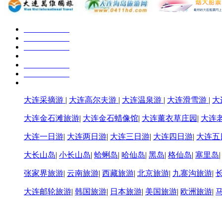
大连采摘游
|
大连高尔夫游
|
大连温泉游
|
大连滑雪游
|
大
大连金石滩旅游
|
大连金石蜡像馆
|
大连薰衣草庄园
|
大连
大连一日游
|
大连两日游
|
大连三日游
|
大连四日游
|
大连五
大长山岛
|
小长山岛
|
蛤蜊岛
|
哈仙岛
|
黑岛
|
格仙岛
|
塞里岛
张家界旅游
|
云南旅游
|
西藏旅游
|
北京旅游
|
九寨沟旅游
|
大连邮轮旅游
|
韩国旅游
|
日本旅游
|
美国旅游
|
欧洲旅游
|