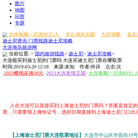
图片
地图
问答
专题
大连旅顺一日游80元/人
水云涧水乐园
大连游艇
金石
迪士尼资讯
门票线路
迪士尼攻略
大连海岛旅游网
当前位置:
>
国内旅游线路
>
迪士尼
>
迪士尼攻略
>
大连能买到迪士尼的门票吗 大连买迪士尼门票在哪取票
时间:2019-03-20 12:18 来源:未知 作者:吟诗 点击:
次
·
2023樱桃采摘30元
·
2023大连发现王国
·
大连旅顺一日游80元/
人在大连可以直接买到上海迪士尼的门票吗？答案是肯定的，现在
票，只需要报上身份证号，选好日期直接到上海迪士尼门口出
【上海迪士尼门票大连取票地址】
大连市中山区华昌街19号