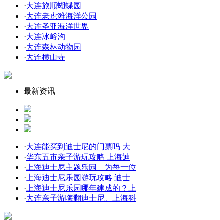
·
大连旅顺蝴蝶园
·
大连老虎滩海洋公园
·
大连圣亚海洋世界
·
大连冰峪沟
·
大连森林动物园
·
大连横山寺
最新资讯
·
大连能买到迪士尼的门票吗 大
·
华东五市亲子游玩攻略 上海迪
·
上海迪士尼主题乐园—为每一位
·
上海迪士尼乐园游玩攻略 迪士
·
上海迪士尼乐园哪年建成的？上
·
大连亲子游嗨翻迪士尼、上海科