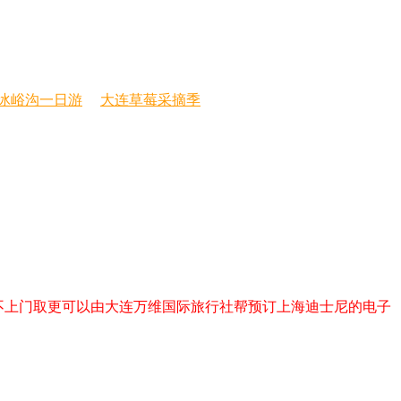
冰峪沟一日游
大连草莓采摘季
票，不上门取更可以由大连万维国际旅行社帮预订上海迪士尼的电子