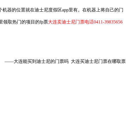
个机器的位置就在迪士尼度假区app里有。在机器上将自己的门
里领取热门的项目的fp票
大连卖迪士尼门票电话0411-39835656
——大连能买到迪士尼的门票吗 大连买迪士尼门票在哪取票