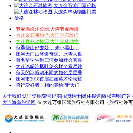
·
老虎滩海洋公园,大连老虎滩海
·
大连金石滩旅游,大连金石滩门
·
大连森林动物园,大连森林动物
·
秋季登山好去处， 来小黑山，
·
庄河天门山冰爆奇观、冰雪大世
·
百名留学生到庄河参加社会实践
·
大连冰峪沟枫叶怎么样？看尽跌
·
秋天的冰峪沟不同的颜色层层叠
·
庄河市2018首届红崖英才论坛暨
·
骑行爱好者，相约英纳湖“天门
关于我们
|
认证资质
|
荣誉纪实
|
招贤纳士
|
媒体报道
|
版权声明
|
广告
大连海岛旅游网
※ 大连万维国际旅行社有限公司（旅行社许可证号：