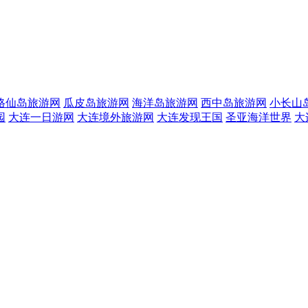
格仙岛旅游网
瓜皮岛旅游网
海洋岛旅游网
西中岛旅游网
小长山
园
大连一日游网
大连境外旅游网
大连发现王国
圣亚海洋世界
大