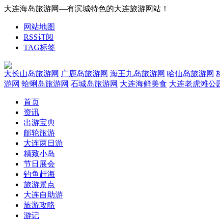
大连海岛旅游网—有滨城特色的大连旅游网站！
网站地图
RSS订阅
TAG标签
大长山岛旅游网
广鹿岛旅游网
海王九岛旅游网
哈仙岛旅游网
游网
蛤蜊岛旅游网
石城岛旅游网
大连海鲜美食
大连老虎滩公
首页
资讯
出游宝典
邮轮旅游
大连两日游
精致小岛
节日展会
钓鱼赶海
旅游景点
大连自助游
旅游攻略
游记