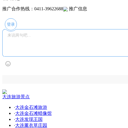
推广合作热线：0411-39622688
推广信息
登录
大连旅游景点
·
大连金石滩旅游
·
大连金石滩蜡像馆
·
大连发现王国
·
大连薰衣草庄园