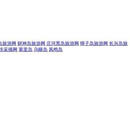
岛旅游网
财神岛旅游网
庄河黑岛旅游网
獐子岛旅游网
长兴岛旅
连采摘网
塞里岛
乌蟒岛
凤鸣岛