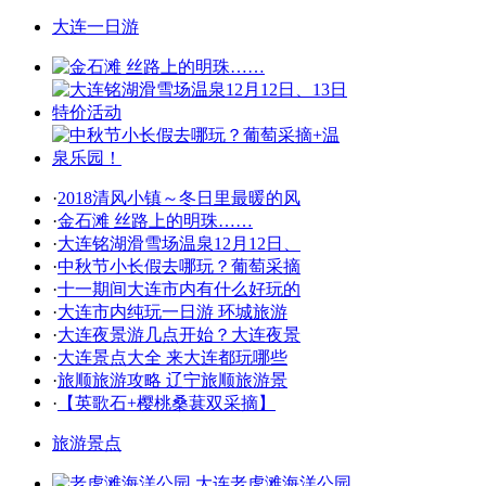
大连一日游
·
2018清风小镇～冬日里最暖的风
·
金石滩 丝路上的明珠……
·
大连铭湖滑雪场温泉12月12日、
·
中秋节小长假去哪玩？葡萄采摘
·
十一期间大连市内有什么好玩的
·
大连市内纯玩一日游 环城旅游
·
大连夜景游几点开始？大连夜景
·
大连景点大全 来大连都玩哪些
·
旅顺旅游攻略 辽宁旅顺旅游景
·
【英歌石+樱桃桑葚双采摘】
旅游景点