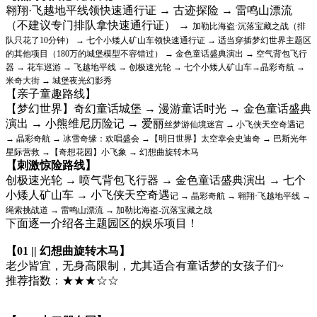
翱翔·飞越地平线领快速通行证 → 古迹探险 → 雷鸣山漂流
（不建议专门排队拿快速通行证） →
加勒比海盗·沉落宝藏之战（排
队只花了10分钟） → 七个小矮人矿山车领快速通行证 → 适当穿
插梦幻世界主题区
的其他项目（180万的城堡模型不容错过） → 金色童话盛典演出 → 空气背包
飞行
器 → 花车巡游 → 飞越地平线 → 创极速光轮 → 七个小矮人矿山车→晶彩奇航 →
米奇大街
→ 城堡夜光幻影秀
【亲子童趣路线】
【梦幻世界】奇幻童话城堡 → 漫游童话时光 → 金色童话盛典
演出 → 小熊维尼历险记 → 爱丽
丝梦游仙境迷宫 → 小飞侠天空奇遇记
→ 晶彩奇航 → 冰雪奇缘：欢唱盛会 →【明日世界】太
空幸会史迪奇 → 巴斯光年
星际营救 →【奇想花园】小飞象 → 幻想曲旋转木马
【刺激惊险路线】
创极速光轮 → 喷气背包飞行器 → 金色童话盛典演出 → 七个
小矮人矿山车 → 小飞侠天空奇遇
记 → 晶彩奇航 → 翱翔·飞越地平线 →
绳索挑战道 → 雷鸣山漂流 → 加勒比海盗-沉落宝藏之战
下面逐一介绍各主题园区的娱乐项目！
【01 || 幻想曲旋转木马】
老少皆宜，无身高限制，尤其适合有童话梦的女孩子们~
推荐指数：★★★☆☆