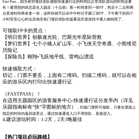
Fast Pass，因为有些项目排队领取快速通行证的时间比正
常排队游玩的时间还要
长！
最理想的状态是在入园后（十点前）第一时间拿到一张FP，然后十二点和两
点算准时间再各拿
一张，这样你就可以在中午时分手握三张FP，下午剩下的四个
小时安安心心的去其他非热门项
目排队吃饭看花车巡游找卡通人物拍照了。
可领取FP卡的景点：
【明日世界】创极速光轮、巴斯光年星际营救
【梦幻世界】七个小矮人矿山车、小飞侠天空奇遇、小熊维尼
历险记
【探险岛】翱翔•飞跃地平线、雷鸣山漂流
快速领取方式：
切记，门票不要丢，上面有二维码。扫描二维码，就可以在相
应的游乐区内打印出快速通行证
（FASTPASS）！
在适用主题园区的游客服务中心-快速通行证分发亭内（详见
乐园指南标有“快”字图标的地方）
，扫面门票即可领取，只要在票面上
指定的时间内返回该景点，通过快速通道入口不用排队，
直接进入。
4.建议游玩时间：1-2天，2天1晚最佳
【热门项目必玩路线】