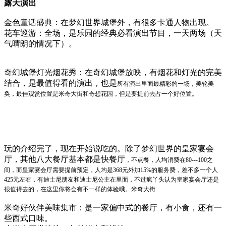
露天演出
金色童话盛典：在梦幻世界城堡外，有很多卡通人物出现。
花车巡游：全场，是乐园的经典必看演出节目，一天两场（天
气晴朗的情况下）。
奇幻城堡灯光烟花秀：在奇幻城堡放映，有烟花和灯光的完美
结合，是最值得看的演出，也是
所有演出里面最精彩的一场，美轮美
奂，最佳观赏位置是米奇大街和奇想花园，但是要提前去
占一个好位置。
玩的介绍完了，现在开始说吃的。除了梦幻世界的皇家宴会
厅，其他八大餐厅基本都是快餐厅
，不点餐，人均消费在80---100之
间，而皇家宴会厅需要提前预定，人均是368元外加15%的服
务费，差不多一个人
425元左右，有迪士尼朋友和迪士尼公主在里面，不过疯丫头认为皇家宴会
厅还是
很值得去的，在这里你将会有不一样的体验哦。
米奇大街
米奇好伙伴美味集市：是一家偏中式的餐厅，有小食，还有一
些西式口味。