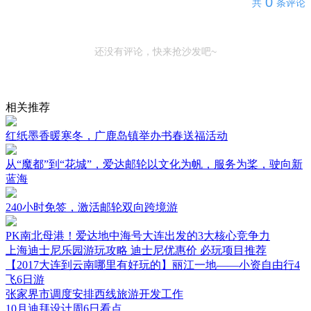
0
共
条评论
还没有评论，快来抢沙发吧~
相关推荐
红纸墨香暖寒冬，广鹿岛镇举办书春送福活动
从“魔都”到“花城”，爱达邮轮以文化为帆，服务为桨，驶向新
蓝海
240小时免签，激活邮轮双向跨境游
PK南北母港！爱达地中海号大连出发的3大核心竞争力
上海迪士尼乐园游玩攻略 迪士尼优惠价 必玩项目推荐
【2017大连到云南哪里有好玩的】丽江一地——小资自由行4
飞6日游
张家界市调度安排西线旅游开发工作
10月迪拜设计周6日看点