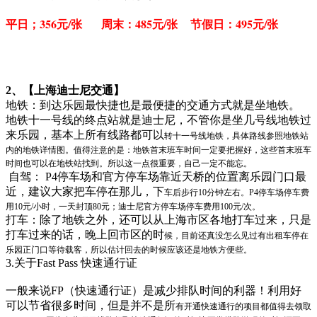
平日；356元/张 周末：485元/张 节假日：495元/张
2、【上海迪士尼交通】
地铁：到达乐园最快捷也是最便捷的交通方式就是坐地铁。
地铁十一号线的终点站就是迪士尼，不管你是坐几号线地铁过
来乐园，基本上所有线路都可以
转十一号线地铁，具体路线参照地铁站
内的地铁详情图。值得注意的是：地铁首末班车时间一
定要把握好，这些首末班车
时间也可以在地铁站找到。所以这一点很重要，自己一定不能忘。
自驾： P4停车场和官方停车场靠近天桥的位置离乐园门口最
近，建议大家把车停在那儿，下
车后步行10分钟左右。P4停车场停车费
用10元/小时，一天封顶80元；迪士尼官方停车场停车
费用100元/次。
打车：除了地铁之外，还可以从上海市区各地打车过来，只是
打车过来的话，晚上回市区的时
候，目前还真没怎么见过有出租车停在
乐园正门口等待载客，所以估计回去的时候应该还是地
铁方便些。
3.关于Fast Pass 快速通行证
一般来说FP（快速通行证）是减少排队时间的利器！利用好
可以节省很多时间，但是并不是所
有开通快速通行的项目都值得去领取