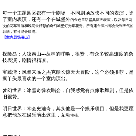
每一个主题园区都有一个剧场，不同剧场放映不同的表演，除
了室内表演，还有一个在城堡外
的金色童话盛典露天表演，以及每日两
次的花车巡游和晚间最精彩的奇幻城堡灯光烟花秀。所
有露台演出都会受到天气的
影响，有可能会取消。
【室内剧场演出】
探险岛：人猿泰山---丛林的呼唤，很赞，有众多较高难度的杂
技表演，剧情很精凑。
宝藏湾：风暴来临之杰克船长惊天大冒险，这个必须推荐，是
疯丫头最喜欢的一个室内演出。
梦幻世界：冰雪奇缘欢唱会，自我感觉有点像歌舞剧，但是依
旧很赞。
明日世界：幸会史迪奇，其实他是一个娱乐项目，但是我更愿
意把他放在娱乐演出这里，互动
性强。