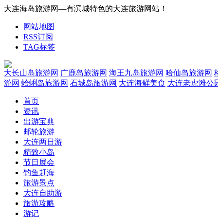
大连海岛旅游网—有滨城特色的大连旅游网站！
网站地图
RSS订阅
TAG标签
大长山岛旅游网
广鹿岛旅游网
海王九岛旅游网
哈仙岛旅游网
游网
蛤蜊岛旅游网
石城岛旅游网
大连海鲜美食
大连老虎滩公
首页
资讯
出游宝典
邮轮旅游
大连两日游
精致小岛
节日展会
钓鱼赶海
旅游景点
大连自助游
旅游攻略
游记