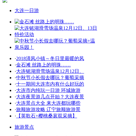
大连一日游
·
2018清风小镇～冬日里最暖的风
·
金石滩 丝路上的明珠……
·
大连铭湖滑雪场温泉12月12日、
·
中秋节小长假去哪玩？葡萄采摘
·
十一期间大连市内有什么好玩的
·
大连市内纯玩一日游 环城旅游
·
大连夜景游几点开始？大连夜景
·
大连景点大全 来大连都玩哪些
·
旅顺旅游攻略 辽宁旅顺旅游景
·
【英歌石+樱桃桑葚双采摘】
旅游景点