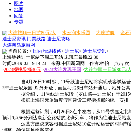
图片
地图
问答
专题
大连旅顺一日游80元/人
水云涧水乐园
大连游艇
金石
迪士尼资讯
门票线路
迪士尼攻略
大连海岛旅游网
当前位置:
>
国内旅游线路
>
迪士尼
>
迪士尼资讯
>
上海地铁迪士尼站下周二开站 末班车最晚22:30
时间:2019-03-19 14:23 来源:中国新闻网 作者:梓怡 点击:
次
·
2023樱桃采摘30元
·
2023大连发现王国
·
大连旅顺一日游80元/
自4月26日10时起，11号线迪士尼站将实现载客试运营，
非“迪士尼乐园”对外开放，而且4月26日车站开通后，站外
据介绍， 11号线迪士尼段（罗山路—迪士尼）于2015年
根据上海国际旅游度假区建设工程指挥部的统一安排，迪士尼
根据运营计划，4月26日8点半左右，从11号线嘉定北站始发
预计9点56分到达康新公路站的此班列车，将作为往迪士尼站
运营方建议乘客根据迪士尼站10点开站运营的时间节点，
调整，确保满足乘客需求。