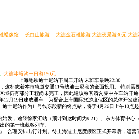
滩蜡像馆
长白山旅游
大连金石滩旅游
大连夜景游30元
大连
人
·
大连冰峪沟一日游150元
上海地铁迪士尼站下周二开站 末班车最晚22:30
这标志着本市轨道交通11号线迪士尼段的全面投用。 特别需要
公共区域仍有部分工程尚未完工，因此建议乘客请勿集中在车站开
12月19日建成通车。为配合上海国际旅游度假区的总体开发
站作为11号线东段新的终点站，将于4月26日上午10点起
，途经徐家汇站（预计到达时间为9:21）、东方体育中心（预计
发出的第一班载客列车。
合理安排出行计划。待上海迪士尼度假区正式开幕后，运营管