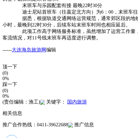
末班车与乐园配套衔接 最晚22时30分
迪士尼站首班车（往嘉定北方向）为6：00，末班车往嘉定北方
据悉，根据轨道交通网络运营规范，通常郊区段的地铁末班
小时，最晚到22时30分，后续车站末班车时间也相应延后。
此项工作高于网络服务标准，虽然增加了运营工作量，但为
客流情况，对11号线末班车再适度进行调整。
------
大连海岛旅游网
编辑
顶一下
(0)
0%
踩一下
(0)
0%
(责任编辑：渔工)
关键字：
国内旅游
相关信息
推广合作热线：0411-39622688
推广信息