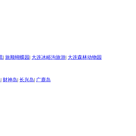
流
|
旅顺蝴蝶园
|
大连冰峪沟旅游
|
大连森林动物园
岛
|
财神岛
|
长兴岛
|
广鹿岛