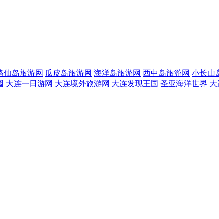
格仙岛旅游网
瓜皮岛旅游网
海洋岛旅游网
西中岛旅游网
小长山
园
大连一日游网
大连境外旅游网
大连发现王国
圣亚海洋世界
大