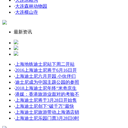
·
大连冰峪沟
·
大连森林动物园
·
大连横山寺
最新资讯
·
上海地铁迪士尼站下周二开站
·
2016上海迪士尼将于6月16日开
·
上海迪士尼六月开园 小伙伴们
·
迪士尼成为中国主题公园的参照
·
2018上海迪士尼年终“米奇庆生
·
港媒：香港旅游业面对的考验不
·
上海迪士尼将于3月28日开始售
·
上海迪士尼创下“破千万”最快
·
上海迪士尼旅游带动上海酒店销
·
上海迪士尼乐园门票3月28日0时