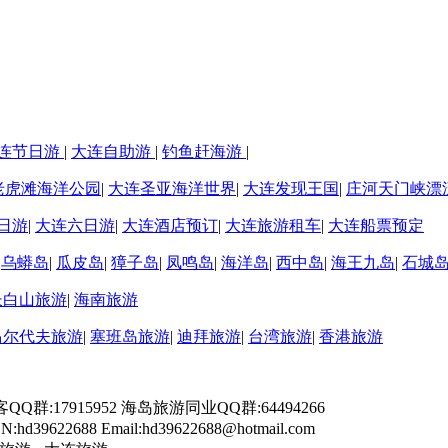
连节日游
|
大连自助游
|
钓鱼赶海游
|
老虎滩海洋公园
|
大连圣亚海洋世界
|
大连发现王国
|
庄河天门峡漂
日游
|
大连六日游
|
大连酒店预订
|
大连旅游租车
|
大连船票预定
|
乌蟒岛
|
瓜皮岛
|
獐子岛
|
凤鸣岛
|
海洋岛
|
西中岛
|
海王九岛
|
石城
长白山旅游
|
海南旅游
马尔代夫旅游
|
塞班岛旅游
|
迪拜旅游
|
台湾旅游
|
香港旅游
游客QQ群:17915952 海岛旅游同业QQ群:64494266
9622688 Email:hd39622688@hotmail.com