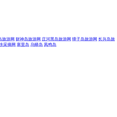
岛旅游网
财神岛旅游网
庄河黑岛旅游网
獐子岛旅游网
长兴岛旅
连采摘网
塞里岛
乌蟒岛
凤鸣岛