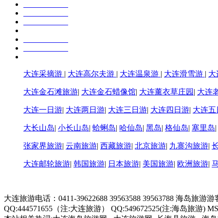
大连采摘游
|
大连高尔夫游
|
大连温泉游
|
大连滑雪游
|
大
大连金石滩旅游
|
大连金石蜡像馆
|
大连薰衣草庄园
|
大连
大连一日游
|
大连两日游
|
大连三日游
|
大连四日游
|
大连五
大长山岛
|
小长山岛
|
蛤蜊岛
|
哈仙岛
|
黑岛
|
格仙岛
|
塞里岛
张家界旅游
|
云南旅游
|
西藏旅游
|
北京旅游
|
九寨沟旅游
|
大连邮轮旅游
|
韩国旅游
|
日本旅游
|
美国旅游
|
欧洲旅游
|
大连旅游电话：0411-39622688 39563588 39563788 海岛旅游
QQ:444571655（注:大连旅游） QQ:549672525(注:海岛旅游) MSN:hd3