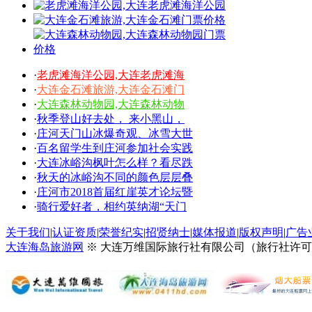
·
老虎滩海洋公园,大连老虎滩海
·
大连金石滩旅游,大连金石滩门
·
大连森林动物园,大连森林动物
·
秋季登山好去处， 来小黑山，
·
庄河天门山冰爆奇观、冰雪大世
·
百名留学生到庄河参加社会实践
·
大连冰峪沟枫叶怎么样？看尽跌
·
秋天的冰峪沟不同的颜色层层叠
·
庄河市2018首届红崖英才论坛暨
·
骑行爱好者，相约英纳湖“天门
关于我们
|
认证资质
|
荣誉纪实
|
招贤纳士
|
媒体报道
|
版权声明
|
广告
大连海岛旅游网
※ 大连万维国际旅行社有限公司（旅行社许可证号：