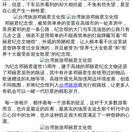
环，但是，下车后所看到的却大相径庭，不免有些失望，甚至
在心底产生一种怜爱。
邓丽君纪念馆，被简简单单的安置在高雄市的一处库房中，
库房紧邻的是一条公路，纪念馆的大门与车流湍急的公路只有
几步之遥，倘若不是用简单的不能再简单的灯箱牌匾写着"邓
丽君纪念文物馆"，外观的简陋程度，让人根本看不出这里就
是曾静享誉过全亚洲的，并且被誉为“世界七大女歌星”和“世
界十大最受欢迎女歌星”的纪念馆。
为纪念邓丽君逝世15周年，建于高雄的邓丽君纪念文物还原
了邓丽君居所的陈设，其中有许多邓丽君生前使用过的物品、
歌迷赠送的礼物等等。高雄市观光局加强周边环境改善，创造
不同氛围，并将纪念馆列入
台湾旅游
观光行程路线，让更多人
有机会可以一睹一代巨星的精彩岁月。
每一张相片，都伴着每一个游客的驻足，这对于大多数游客
而言，也许是最近的距离，最真实的场景去追念那个时代中自
己心目中的女神，也许这种驻足很大程度满足了一种曾静的心
愿。