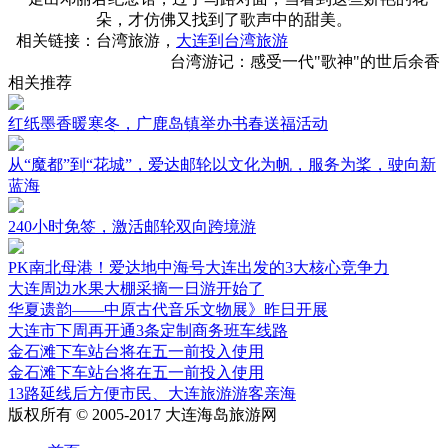
朵，才仿佛又找到了歌声中的甜美。
相关链接：台湾旅游，
大连到台湾旅游
台湾游记：感受一代"歌神"的世后余香
相关推荐
红纸墨香暖寒冬，广鹿岛镇举办书春送福活动
从“魔都”到“花城”，爱达邮轮以文化为帆，服务为桨，驶向新
蓝海
240小时免签，激活邮轮双向跨境游
PK南北母港！爱达地中海号大连出发的3大核心竞争力
大连周边水果大棚采摘一日游开始了
华夏遗韵——中原古代音乐文物展》昨日开展
大连市下周再开通3条定制商务班车线路
金石滩下车站台将在五一前投入使用
金石滩下车站台将在五一前投入使用
13路延线后方便市民、大连旅游游客亲海
版权所有 © 2005-2017 大连海岛旅游网