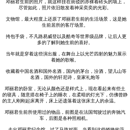
邓丽君生前的照片，就这样挂在斑驳的赤裸着砖头的墙上，
尽管如此，照片依旧散发着神采奕奕的光彩。
文物馆，最大程度上还原了邓丽君生前的生活场景，这是她
生前居所的客厅场景。
挎包手袋，不凡路易威登以及酷奇等世界级品牌，让后人更
多的了解到她生前的喜好。
当年就是穿着这些演出服，在舞台上以光芒四射的魅力展示
着她的歌喉。
收藏着中国名酒和国外名酒，国内的茅台，汾酒，望儿山等
名酒，国外的轩尼诗，皇家礼炮等
邓丽君的卧室，无论从颜色还是样式上，现在看起来有些土
的寝具，随意搭在椅子上的睡衣，在柔暗的灯光下，仿佛曾静
的主人刚刚起床离开，床上还遗落着这张床主人的余温。
邓丽君生前所使用过的物品，前图是在法国驾驶过的奔驰汽
车，后图是各种照相机。
走出邓丽君纪念馆，过了马路对面，当看到这些娇艳的花