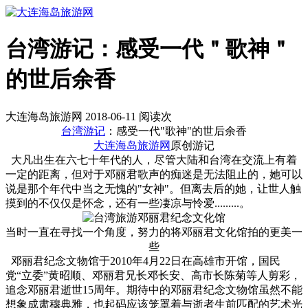
台湾游记：感受一代＂歌神＂
的世后余香
大连海岛旅游网 2018-06-11 阅读
次
台湾游记
：感受一代"歌神"的世后余香
大连海岛旅游网
原创游记
大凡出生在六七十年代的人，尽管大陆和台湾在交流上有着
一定的距离，但对于邓丽君歌声的痴迷是无法阻止的，她可以
说是那个年代中当之无愧的"女神"。但离去后的她，让世人触
摸到的不仅仅是怀念，还有一些凄凉与怜爱.........。
当时一直在寻找一个角度，努力的将邓丽君文化馆拍的更美一
些
邓丽君纪念文物馆于2010年4月22日在高雄市开馆，国民
党“立委”黄昭顺、邓丽君兄长邓长安、高市长陈菊等人剪彩，
追念邓丽君逝世15周年。期待中的邓丽君纪念文物馆虽然不能
想象成肃穆典雅，也起码应该笼罩着与逝者生前匹配的艺术光