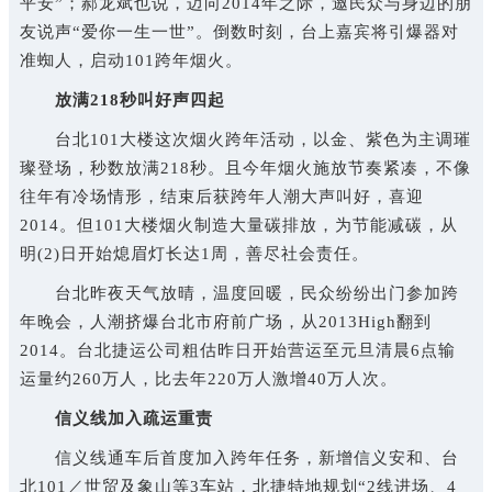
平安”；郝龙斌也说，迈向2014年之际，邀民众与身边的朋
友说声“爱你一生一世”。倒数时刻，台上嘉宾将引爆器对
准蜘人，启动101跨年烟火。
放满218秒叫好声四起
台北101大楼这次烟火跨年活动，以金、紫色为主调璀
璨登场，秒数放满218秒。且今年烟火施放节奏紧凑，不像
往年有冷场情形，结束后获跨年人潮大声叫好，喜迎
2014。但101大楼烟火制造大量碳排放，为节能减碳，从
明(2)日开始熄眉灯长达1周，善尽社会责任。
台北昨夜天气放晴，温度回暖，民众纷纷出门参加跨
年晚会，人潮挤爆台北市府前广场，从2013High翻到
2014。台北捷运公司粗估昨日开始营运至元旦清晨6点输
运量约260万人，比去年220万人激增40万人次。
信义线加入疏运重责
信义线通车后首度加入跨年任务，新增信义安和、台
北101／世贸及象山等3车站，北捷特地规划“2线进场、4