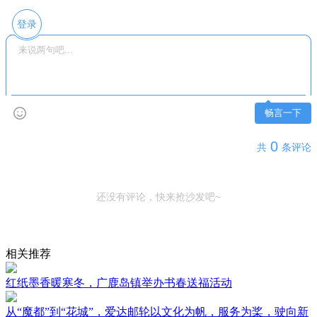
登录
畅言一下
0
共
条评论
还没有评论，快来抢沙发吧~
相关推荐
红纸墨香暖寒冬，广鹿岛镇举办书春送福活动
从“魔都”到“花城”，爱达邮轮以文化为帆，服务为桨，驶向新