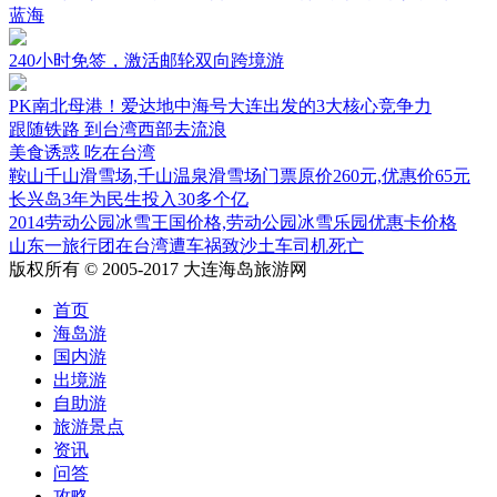
蓝海
240小时免签，激活邮轮双向跨境游
PK南北母港！爱达地中海号大连出发的3大核心竞争力
跟随铁路 到台湾西部去流浪
美食诱惑 吃在台湾
鞍山千山滑雪场,千山温泉滑雪场门票原价260元,优惠价65元
长兴岛3年为民生投入30多个亿
2014劳动公园冰雪王国价格,劳动公园冰雪乐园优惠卡价格
山东一旅行团在台湾遭车祸致沙土车司机死亡
版权所有 © 2005-2017 大连海岛旅游网
首页
海岛游
国内游
出境游
自助游
旅游景点
资讯
问答
攻略