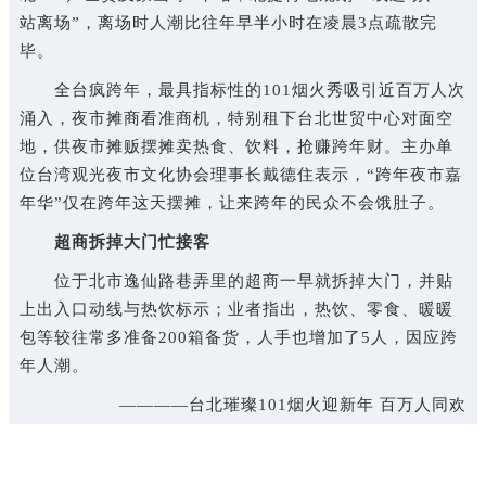
站离场”，离场时人潮比往年早半小时在凌晨3点疏散完
毕。
全台疯跨年，最具指标性的101烟火秀吸引近百万人次
涌入，夜市摊商看准商机，特别租下台北世贸中心对面空
地，供夜市摊贩摆摊卖热食、饮料，抢赚跨年财。主办单
位台湾观光夜市文化协会理事长戴德住表示，“跨年夜市嘉
年华”仅在跨年这天摆摊，让来跨年的民众不会饿肚子。
超商拆掉大门忙接客
位于北市逸仙路巷弄里的超商一早就拆掉大门，并贴
上出入口动线与热饮标示；业者指出，热饮、零食、暖暖
包等较往常多准备200箱备货，人手也增加了5人，因应跨
年人潮。
————台北璀璨101烟火迎新年 百万人同欢