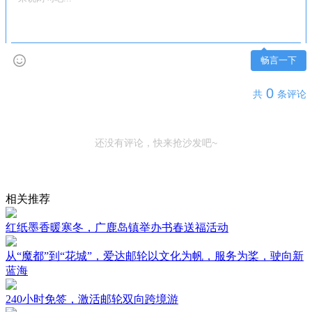
畅言一下
0
共
条评论
还没有评论，快来抢沙发吧~
相关推荐
红纸墨香暖寒冬，广鹿岛镇举办书春送福活动
从“魔都”到“花城”，爱达邮轮以文化为帆，服务为桨，驶向新
蓝海
240小时免签，激活邮轮双向跨境游