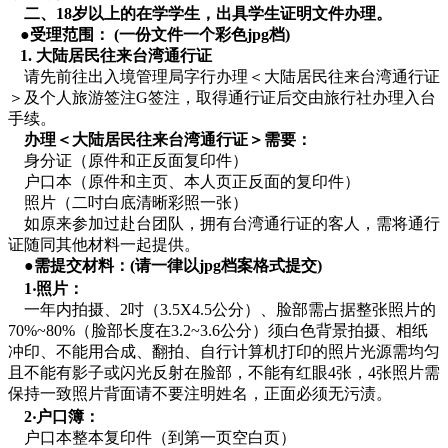
二、18岁以上的在学学生，出具学生证明文件办理。
●受理范围： (一份文件一个彩色jpg档)
1. 大陆居民往来台湾通行证
请先前往出入境管理局字行办理＜大陆居民往来台湾通行证
＞及个人旅游签注G签注，取得通行证后交由旅行社办理入台
手续。
办理＜大陆居民往来台湾通行证＞需要：
身分证（原件和正反面复印件）
户口本（原件和主页、本人页正反面的复印件）
照片（二吋白底清晰彩照一张）
如原来参加过赴台团队，拥有台湾通行证的客人，需将通行
证随同其他材料一起提供。
●需提交材料：(请一律以jpg档案格式提交)
1‧照片：
一年内拍摄、2吋（3.5X4.5公分）、脸部需占据整张照片的
70%~80%（脸部长度在3.2~3.6公分）须白色背景拍摄、相纸
冲印、不能用合成、翻拍、自行计算机打印的照片光源需均匀
且不能有影子或闪光反射在脸部，不能有红眼4张，4张照片需
保持一致照片背面请不要注明姓名，正面必须无污渍。
2‧户口簿：
户口本整本复印件（到第一页空白页）