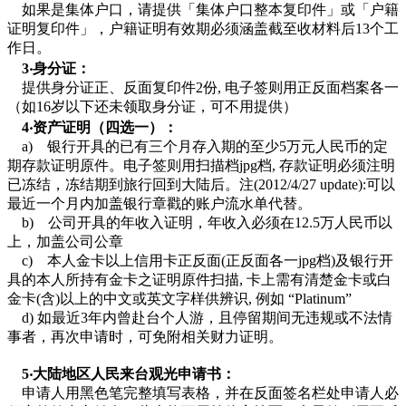
如果是集体户口，请提供「集体户口整本复印件」或「户籍
证明复印件」，户籍证明有效期必须涵盖截至收材料后13个工
作日。
3‧身分证：
提供身分证正、反面复印件2份, 电子签则用正反面档案各一
（如16岁以下还未领取身分证，可不用提供）
4‧资产证明（四选一）：
a) 银行开具的已有三个月存入期的至少5万元人民币的定
期存款证明原件。电子签则用扫描档jpg档, 存款证明必须注明
已冻结，冻结期到旅行回到大陆后。注(2012/4/27 update):可以
最近一个月内加盖银行章戳的账户流水单代替。
b) 公司开具的年收入证明，年收入必须在12.5万人民币以
上，加盖公司公章
c) 本人金卡以上信用卡正反面(正反面各一jpg档)及银行开
具的本人所持有金卡之证明原件扫描, 卡上需有清楚金卡或白
金卡(含)以上的中文或英文字样供辨识, 例如 “Platinum”
d) 如最近3年内曾赴台个人游，且停留期间无违规或不法情
事者，再次申请时，可免附相关财力证明。
5‧大陆地区人民来台观光申请书：
申请人用黑色笔完整填写表格，并在反面签名栏处申请人必