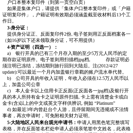
户口本整本复印件（到第一页空白页）
如果是集体户口，请提供「集体户口整本复印件」或「户籍
证明复印件」，户籍证明有效期必须涵盖截至收材料后13个工
作日。
3‧身分证：
提供身分证正、反面复印件2份, 电子签则用正反面档案各一
（如16岁以下还未领取身分证，可不用提供）
4‧资产证明（四选一）：
a) 银行开具的已有三个月存入期的至少5万元人民币的定
期存款证明原件。电子签则用扫描档jpg档, 存款证明必
须注明已冻结，冻结期到旅行回到大陆后。注(2012/4/27
update):可以最近一个月内加盖银行章戳的账户流水单代替。
b) 公司开具的年收入证明，年收入必须在12.5万人民币以
上，加盖公司公章
c) 本人金卡以上信用卡正反面(正反面各一jpg档)及银行开
具的本人所持有金卡之证明原件扫描, 卡上需有清楚金卡或白
金卡(含)以上的中文或英文字样供辨识, 例如 “Platinum”
d) 如最近3年内曾赴台个人游，且停留期间无违规或不法情
事者，再次申请时，可免附相关财力证明。
5‧大陆地区人民来台观光申请书：
申请人用黑色笔完整填写
表格，并在反面签名栏处申请人必须亲笔签中文姓名，此表格