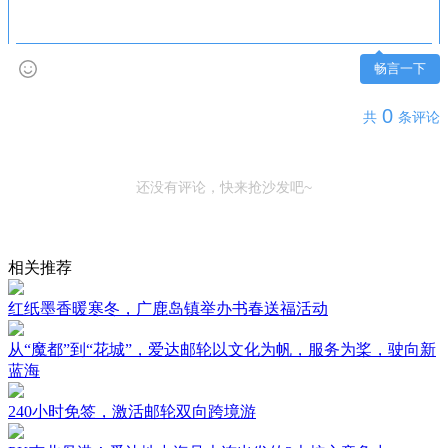
畅言一下
0
共
条评论
还没有评论，快来抢沙发吧~
相关推荐
红纸墨香暖寒冬，广鹿岛镇举办书春送福活动
从“魔都”到“花城”，爱达邮轮以文化为帆，服务为桨，驶向新
蓝海
240小时免签，激活邮轮双向跨境游