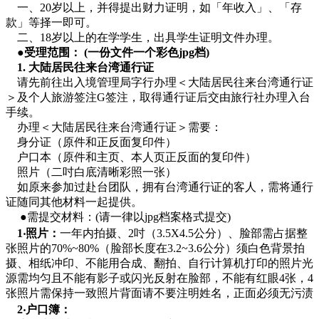
一、20岁以上，并得提出财力证明，如「年收入」、「存
款」等择一即可。
二、18岁以上的在学学生，出具学生证明文件办理。
●受理范围： (一份文件一个彩色jpg档)
1. 大陆居民往来台湾通行证
请先前往出入境管理局字行办理＜大陆居民往来台湾通行证
＞及个人旅游签注G签注，取得通行证后交由旅行社办理入台
手续。
办理＜大陆居民往来台湾通行证＞需要：
身分证（原件和正反面复印件）
户口本（原件和主页、本人页正反面的复印件）
照片（二吋白底清晰彩照一张）
如原来参加过赴台团队，拥有台湾通行证的客人，需将通行
证随同其他材料一起提供。
●需提交材料：(请一律以jpg档案格式提交)
1‧照片：
一年内拍摄、2吋（3.5X4.5公分）、脸部需占据整
张照片的70%~80%（脸部长度在3.2~3.6公分）须白色背景拍
摄、相纸冲印、不能用合成、翻拍、自行计算机打印的照片光
源需均匀且不能有影子或闪光反射在脸部，不能有红眼4张，4
张照片需保持一致照片背面请不要注明姓名，正面必须无污渍
2‧户口簿：