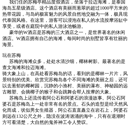
我们住的苏梅亭精品度假酒店，坐落于拉迈海滩，是泰国
海岛五星级酒店。这个酒店有美丽而葱翠的超过1000平方米的
热带花园，与岛屿极富魅力的风景自然地交融为一体，极具现
代泰国风格。在这里，游客可以浸泡在私人的水流按摩浴缸中
享受，或者在庭院中的私人游泳池畅游。
豪华的W酒店是苏梅的三大酒店之一，是世界著名的休闲
酒店。W酒店拥有自己的海滩，每间时尚的别墅皆享有壮丽的
海景。
玩在苏梅
苏梅的海滩众多，处处水清沙细，椰林树影。最著名的是
查文海滩和拉迈海滩。
骑大象上山，在高处看苏梅岛的话，看到的是椰林一片片，风
景特别的优美。欣赏完苏梅岛各个不同海滩的美丽之后，还可
以去葱郁的椰树园，沉静的小渔村、美丽的瀑布、神秘园的远
古雕塑、会摘椰子的猴子和会跳舞会帮人按摩的大象。
苏梅岛上还流传着阿公石和阿婆石的浪漫故事。阿公石阿
婆石是苏梅岛上一处非常有名的景点。石头的造型是经天然风
化而成，状似男女生殖器，阿公石直直矗立在岩石上，阿婆石
则远在132公尺之外，隐没在波涛汹涌的海中，只有在退潮时
方可看清楚，大自然的鬼斧神工令人赞叹。