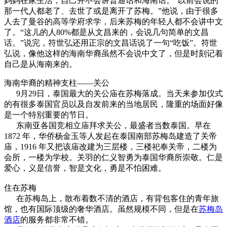
妈妈在家生活，自己并不会讲普通话和海南话。“以前会说的
那一代人都老了、去世了或是离开了苏梅。”他说，由于很多
人去了曼谷的高等学府求学，后来苏梅的年轻人都不会讲中文
了。“这儿的人80%都是从文昌来的，会说几句简单的文昌
话。”说完，符世弘还用正宗的文昌话说了一句“吃饭”。符世
弘说，像他这样的海南华裔虽然不会说中文了，但是时刻记着
自己是从海南来的。
海南华裔的精神支柱——关公
9月29日，泰国最大的关公庙在苏梅落成。当天来参加仪式
的有很多泰国官员以及自发前来的当地居民，隆重的场面好像
是一个特别重要的节日。
东南亚各国竞相立庙拜求关公，最盛者当数泰国。早在
1872 年，华侨杨金玉等人发起在泰国南部苏梅岛建造了关帝
庙，1916 年又把该庙改建为三层楼，三楼祀奉关帝，二楼为
会所，一楼为学校。关羽的仁义智勇为泰国华裔所崇敬。仁是
爱心，义是信誉，智是文化，勇是不怕困难。
住在苏梅
在苏梅岛上，散布着数不清的酒店，有背包客住的青年旅
馆，也有国际顶级的奢华酒店。虽然规模不同，但是在
苏梅岛
酒店
的服务都非常不错。