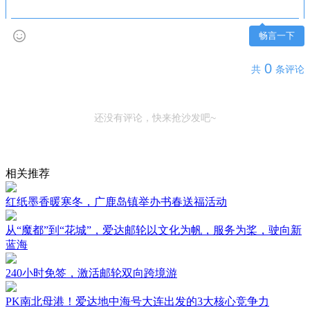
畅言一下
0
共
条评论
还没有评论，快来抢沙发吧~
相关推荐
红纸墨香暖寒冬，广鹿岛镇举办书春送福活动
从“魔都”到“花城”，爱达邮轮以文化为帆，服务为桨，驶向新
蓝海
240小时免签，激活邮轮双向跨境游
PK南北母港！爱达地中海号大连出发的3大核心竞争力