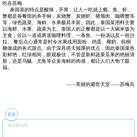
吃在苏梅
泰国菜的特点是酸辣，开胃，让人一吃就上瘾。鱼、虾、
蟹都是各餐馆的杀手锏，炭烧蟹、炭烧虾、猪颈肉、咖喱蟹等
等，绿色蔬菜、海鲜、水果极其丰富。因此，泰国菜用料主要
以海鲜、水果、蔬菜为主。泰国人的正餐都是以一大碗米饭为
主食，佐以一道或两道咖哩料理、一条鱼、一份汤以及一份沙
拉。 餐后点心通常是时令水果或用面粉、鸡蛋、椰奶、棕榈
糖做成的各式甜点。由于深具得天独厚的优点，因此泰国菜色
彩鲜艳，红绿相间，眼观极佳，不管是新鲜蔬菜瓜果的艳丽清
新，还是乌贼、尤鱼等众多海鲜的肉感，都让人们大饱了眼
福。
——美丽的避世天堂——苏梅岛
登录