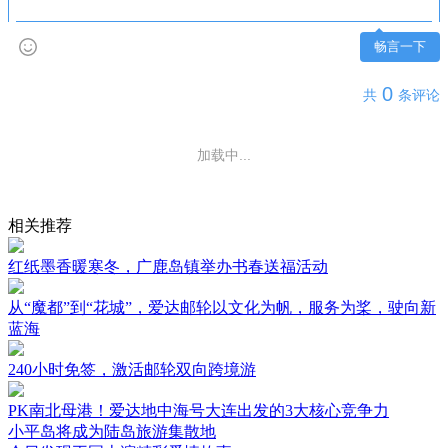
畅言一下
0
共
条评论
加载中...
相关推荐
红纸墨香暖寒冬，广鹿岛镇举办书春送福活动
从“魔都”到“花城”，爱达邮轮以文化为帆，服务为桨，驶向新
蓝海
240小时免签，激活邮轮双向跨境游
PK南北母港！爱达地中海号大连出发的3大核心竞争力
小平岛将成为陆岛旅游集散地