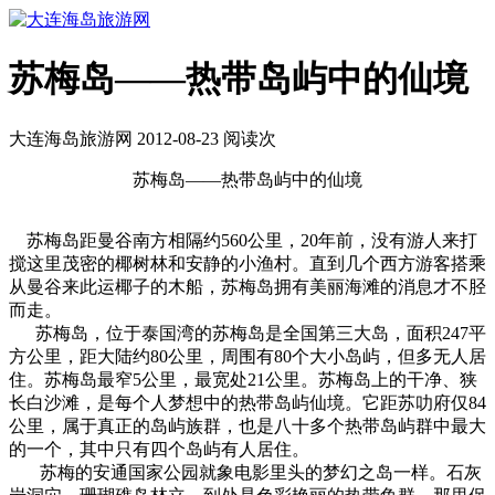
苏梅岛——热带岛屿中的仙境
大连海岛旅游网 2012-08-23 阅读
次
苏梅岛——热带岛屿中的仙境
苏梅岛距曼谷南方相隔约560公里，20年前，没有游人来打
搅这里茂密的椰树林和安静的小渔村。直到几个西方游客搭乘
从曼谷来此运椰子的木船，苏梅岛拥有美丽海滩的消息才不胫
而走。
苏梅岛，位于泰国湾的苏梅岛是全国第三大岛，面积247平
方公里，距大陆约80公里，周围有80个大小岛屿，但多无人居
住。苏梅岛最窄5公里，最宽处21公里。苏梅岛上的干净、狭
长白沙滩，是每个人梦想中的热带岛屿仙境。它距苏叻府仅84
公里，属于真正的岛屿族群，也是八十多个热带岛屿群中最大
的一个，其中只有四个岛屿有人居住。
苏梅的安通国家公园就象电影里头的梦幻之岛一样。石灰