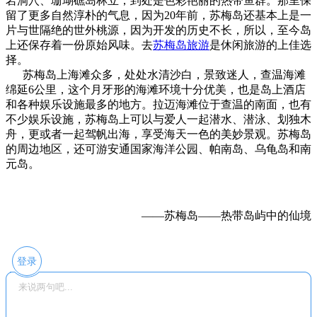
岩洞穴、珊瑚礁岛林立，到处是色彩艳丽的热带鱼群。那里保
留了更多自然淳朴的气息，因为20年前，苏梅岛还基本上是一
片与世隔绝的世外桃源，因为开发的历史不长，所以，至今岛
上还保存着一份原始风味。去
苏梅岛旅游
是休闲旅游的上佳选
择。
苏梅岛上海滩众多，处处水清沙白，景致迷人，查温海滩
绵延6公里，这个月牙形的海滩环境十分优美，也是岛上酒店
和各种娱乐设施最多的地方。拉迈海滩位于查温的南面，也有
不少娱乐设施，苏梅岛上可以与爱人一起潜水、潜泳、划独木
舟，更或者一起驾帆出海，享受海天一色的美妙景观。苏梅岛
的周边地区，还可游安通国家海洋公园、帕南岛、乌龟岛和南
元岛。
——苏梅岛——热带岛屿中的仙境
登录