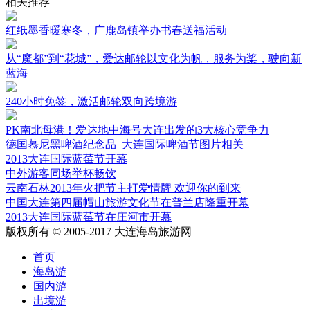
相关推荐
红纸墨香暖寒冬，广鹿岛镇举办书春送福活动
从“魔都”到“花城”，爱达邮轮以文化为帆，服务为桨，驶向新
蓝海
240小时免签，激活邮轮双向跨境游
PK南北母港！爱达地中海号大连出发的3大核心竞争力
德国慕尼黑啤酒纪念品_大连国际啤酒节图片相关
2013大连国际蓝莓节开幕
中外游客同场举杯畅饮
云南石林2013年火把节主打爱情牌 欢迎你的到来
中国大连第四届帽山旅游文化节在普兰店隆重开幕
2013大连国际蓝莓节在庄河市开幕
版权所有 © 2005-2017 大连海岛旅游网
首页
海岛游
国内游
出境游