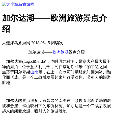
加尔达湖——欧洲旅游景点介
绍
大连海岛旅游网 2018-06-15 阅读
次
加尔达湖——
欧洲旅游
景点介绍
加尔达湖(LagodiGardo)，也叫贝纳科湖，是意大利最大最干
净的湖泊。位于意大利北部，约在威尼斯和米兰的半途之间，
坐落于阿尔卑斯
山南
麓，在上一次冰河时期结束时因为冰川融
化而形成。是一个二战后发展起来的颇受欢迎、吸引人的旅游
胜地。
加尔达的景点很多，有碧绿的南湖岸、紧挨着北面陡峭的斜
坡和悬崖、群山映衬下的东侧林荫。加尔达是一个二战后发展
起来的颇受欢迎、吸引人的旅游胜地。