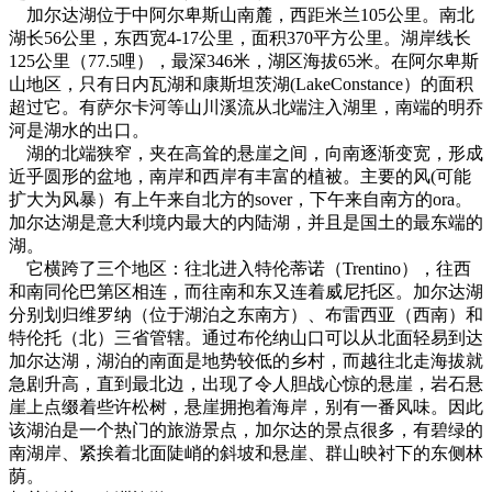
加尔达湖位于中阿尔卑斯山南麓，西距米兰105公里。南北
湖长56公里，东西宽4-17公里，面积370平方公里。湖岸线长
125公里（77.5哩），最深346米，湖区海拔65米。在阿尔卑斯
山地区，只有日内瓦湖和康斯坦茨湖(LakeConstance）的面积
超过它。有萨尔卡河等山川溪流从北端注入湖里，南端的明乔
河是湖水的出口。
湖的北端狭窄，夹在高耸的悬崖之间，向南逐渐变宽，形成
近乎圆形的盆地，南岸和西岸有丰富的植被。主要的风(可能
扩大为风暴）有上午来自北方的sover，下午来自南方的ora。
加尔达湖是意大利境内最大的内陆湖，并且是国土的最东端的
湖。
它横跨了三个地区：往北进入特伦蒂诺（Trentino），往西
和南同伦巴第区相连，而往南和东又连着威尼托区。加尔达湖
分别划归维罗纳（位于湖泊之东南方）、布雷西亚（西南）和
特伦托（北）三省管辖。通过布伦纳山口可以从北面轻易到达
加尔达湖，湖泊的南面是地势较低的乡村，而越往北走海拔就
急剧升高，直到最北边，出现了令人胆战心惊的悬崖，岩石悬
崖上点缀着些许松树，悬崖拥抱着海岸，别有一番风味。因此
该湖泊是一个热门的旅游景点，加尔达的景点很多，有碧绿的
南湖岸、紧挨着北面陡峭的斜坡和悬崖、群山映衬下的东侧林
荫。