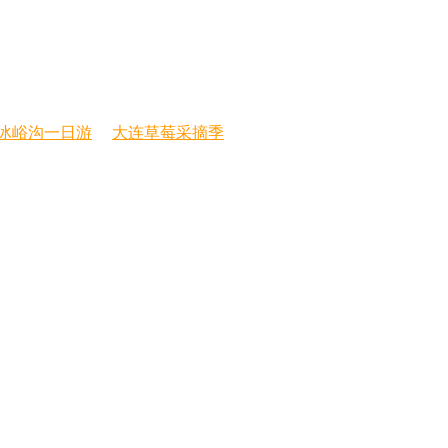
冰峪沟一日游
大连草莓采摘季