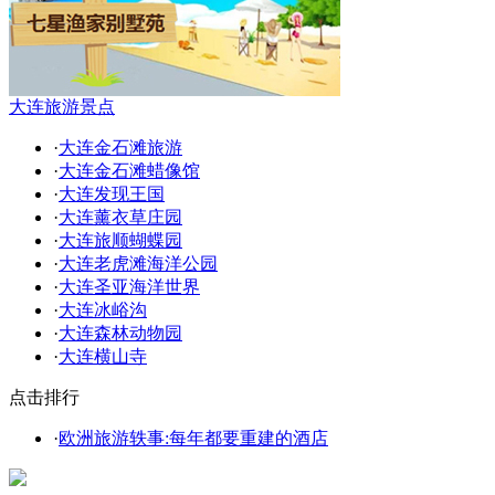
大连旅游景点
·
大连金石滩旅游
·
大连金石滩蜡像馆
·
大连发现王国
·
大连薰衣草庄园
·
大连旅顺蝴蝶园
·
大连老虎滩海洋公园
·
大连圣亚海洋世界
·
大连冰峪沟
·
大连森林动物园
·
大连横山寺
点击排行
·
欧洲旅游轶事:每年都要重建的酒店