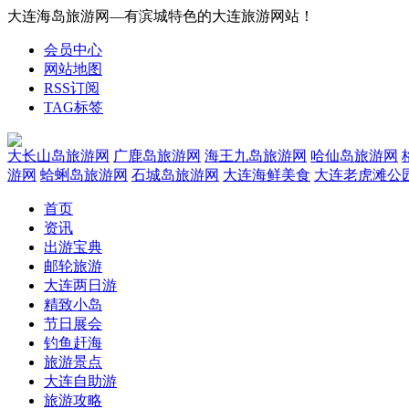
大连海岛旅游网—有滨城特色的大连旅游网站！
会员中心
网站地图
RSS订阅
TAG标签
大长山岛旅游网
广鹿岛旅游网
海王九岛旅游网
哈仙岛旅游网
游网
蛤蜊岛旅游网
石城岛旅游网
大连海鲜美食
大连老虎滩公
首页
资讯
出游宝典
邮轮旅游
大连两日游
精致小岛
节日展会
钓鱼赶海
旅游景点
大连自助游
旅游攻略