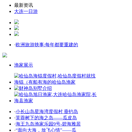
最新资讯
大连一日游
·
欧洲旅游轶事:每年都要重建的
渔家展示
·
小长山岛星海湾度假村 垂钓岛
·
芙蓉树下的海之岛——瓜皮岛
·
海王九岛渔家乐园9号-碧海雅居
·
“面向大海，放飞心情”——瓜