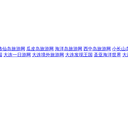
格仙岛旅游网
瓜皮岛旅游网
海洋岛旅游网
西中岛旅游网
小长山
园
大连一日游网
大连境外旅游网
大连发现王国
圣亚海洋世界
大