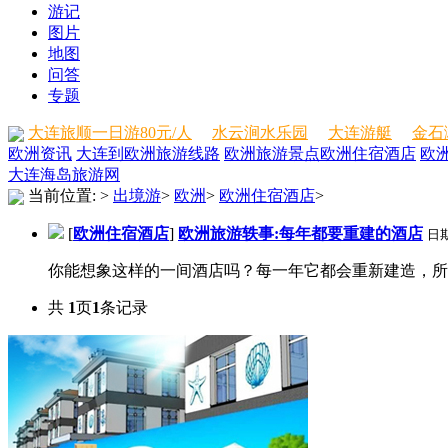
游记
图片
地图
问答
专题
大连旅顺一日游80元/人
水云涧水乐园
大连游艇
金石
欧洲资讯
大连到欧洲旅游线路
欧洲旅游景点
欧洲住宿酒店
欧
大连海岛旅游网
当前位置:
>
出境游
>
欧洲
>
欧洲住宿酒店
>
[
欧洲住宿酒店
]
欧洲旅游轶事:每年都要重建的酒店
日
你能想象这样的一间酒店吗？每一年它都会重新建造，所以
共
1
页
1
条记录