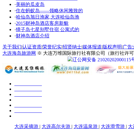
·
美丽的瓜皮岛
·
住在蚂蚁岛——领略休闲雅致的
·
哈仙岛旭日渔家,大连哈仙岛渔
·
2015财神岛酒店客房新貌
·
獐子岛七星别墅住宿 公寓式的
·
财神岛酒店介绍
关于我们
|
认证资质
|
荣誉纪实
|
招贤纳士
|
媒体报道
|
版权声明
|
广告
大连海岛旅游网
※ 大连万维国际旅行社有限公司（旅行社许可证号：
辽公网安备 21020202000115
大连采摘游
|
大连高尔夫游
|
大连温泉游
|
大连滑雪游
|
大