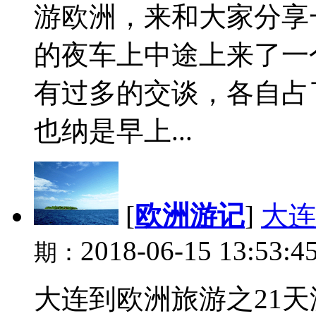
游欧洲，来和大家分享一下
的夜车上中途上来了一
有过多的交谈，各自占
也纳是早上...
[
欧洲游记
]
大连
2018-06-15 13:53:4
期：
大连到欧洲旅游之21天游欧洲9 