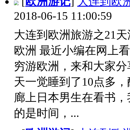
[
欧洲游记
]
大连到欧洲
2018-06-15 11:00:59
大连到欧洲旅游之21天游欧洲18
欧洲 最近小编在网上看
穷游欧洲，来和大家分享一
天一觉睡到了10点多
廊上日本男生在看书，
的是时间，...