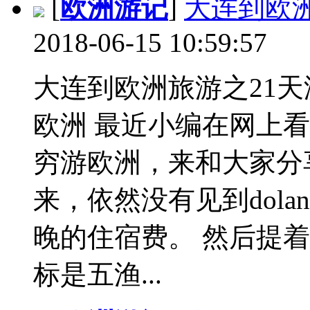
[
欧洲游记
]
大连到欧洲
2018-06-15 10:59:57
大连到欧洲旅游之21天游欧洲19
欧洲 最近小编在网上看
穷游欧洲，来和大家分享一
来，依然没有见到dol
晚的住宿费。 然后提
标是五渔...