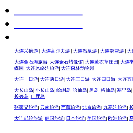
大连采摘游
|
大连高尔夫游
|
大连温泉游
|
大连滑雪游
|
大
大连金石滩旅游
|
大连金石蜡像馆
|
大连薰衣草庄园
|
大连
蝶园
|
大连冰峪沟旅游
|
大连森林动物园
大连一日游
|
大连两日游
|
大连三日游
|
大连四日游
|
大连五
大长山岛
|
小长山岛
|
蛤蜊岛
|
哈仙岛
|
黑岛
|
格仙岛
|
塞里岛
长兴岛
|
广鹿岛
张家界旅游
|
云南旅游
|
西藏旅游
|
北京旅游
|
九寨沟旅游
|
大连邮轮旅游
|
韩国旅游
|
日本旅游
|
美国旅游
|
欧洲旅游
|