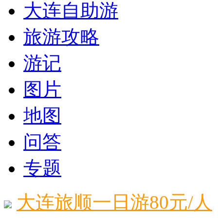
大连自助游
旅游攻略
游记
图片
地图
问答
专题
大连旅顺一日游80元/人