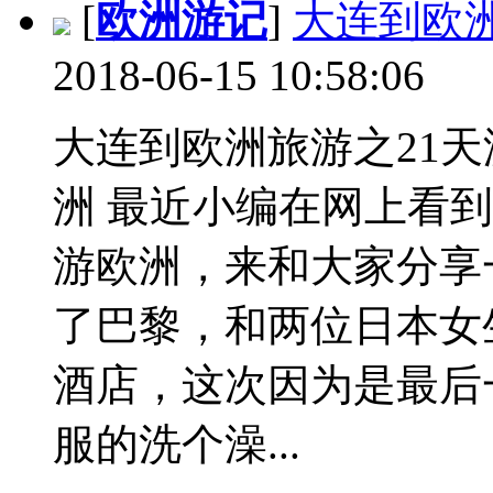
[
欧洲游记
]
大连到欧洲
2018-06-15 10:58:06
大连到欧洲旅游之21天游欧洲 -
洲 最近小编在网上看到
游欧洲，来和大家分享一下
了巴黎，和两位日本女
酒店，这次因为是最后
服的洗个澡...