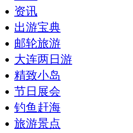
资讯
出游宝典
邮轮旅游
大连两日游
精致小岛
节日展会
钓鱼赶海
旅游景点