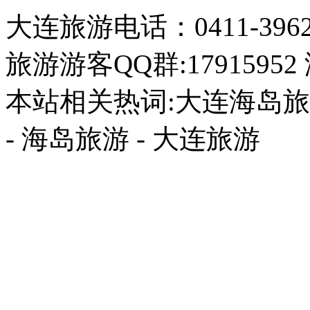
大连旅游电话：0411-396226
旅游游客QQ群:17915952
本站相关热词:大连海岛旅游
- 海岛旅游 - 大连旅游