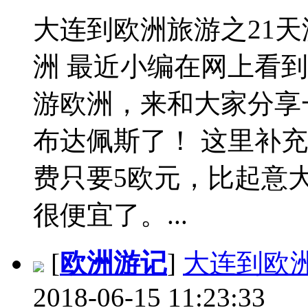
大连到欧洲旅游之21天游欧洲7 
洲 最近小编在网上看到
游欧洲，来和大家分享一
布达佩斯了！ 这里补
费只要5欧元，比起意大
很便宜了。...
[
欧洲游记
]
大连到欧洲
2018-06-15 11:23:33