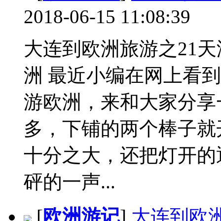
2018-06-15 11:08:39
大连到欧洲旅游之21天游欧洲 -
洲 最近小编在网上看到
游欧洲，来和大家分享一下
多，下铺的两个棒子就
十分之大，还把灯开的
砰的一声...
[
欧洲游记
]
大连到欧洲