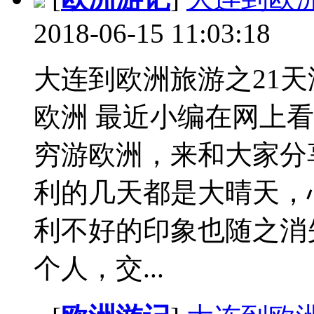
2018-06-15 11:03:18
大连到欧洲旅游之21天游欧洲17
欧洲 最近小编在网上看
穷游欧洲，来和大家分享一
利的几天都是大晴天，
利不好的印象也随之消
个人，交...