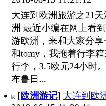
大连到欧洲旅游之21天游欧洲 -
洲 最近小编在网上看到
游欧洲，来和大家分享一下 
和tomy，我拖着行李
行李，3.5欧元24小
布鲁日...
[
欧洲游记
]
大连到欧洲