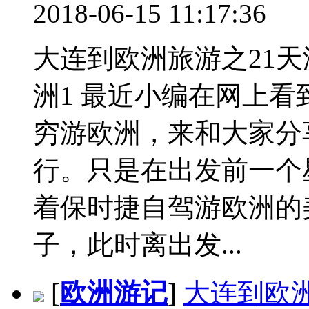
2018-06-15 11:17:36
大连到欧洲旅游之21天游欧洲1 
洲1 最近小编在网上看
穷游欧洲，来和大家分
行。只是在出发前一个
着保时捷自驾游欧洲的
子，此时离出发...
[
欧洲游记
]
大连到欧洲