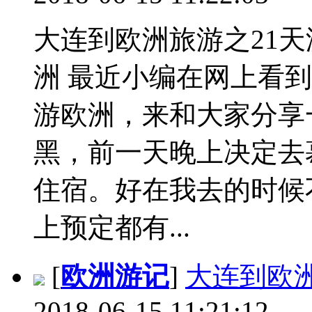
大连到欧洲旅游之21天游欧洲 -
洲 最近小编在网上看到
游欧洲，来和大家分享一下
黑，前一天晚上决定去慕
住宿。好在我去的时候
上预定都有...
[
欧洲游记
]
大连到欧洲
2018-06-15 11:21:12