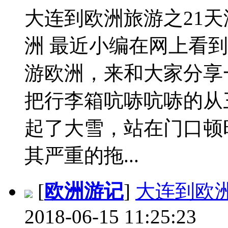
大连到欧洲旅游之21天游欧洲 -
洲 最近小编在网上看到
游欧洲，来和大家分享一
把行李箱吭哧吭哧的从
起了大雪，站在门口顿
其严重的拖...
[
欧洲游记
]
大连到欧洲
2018-06-15 11:25:23