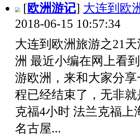
[
欧洲游记
]
大连到欧洲
2018-06-15 10:57:34
大连到欧洲旅游之21天游欧洲 -
洲 最近小编在网上看到
游欧洲，来和大家分享一下
程已经结束了，无非就
克福4小时 法兰克福上海
名古屋...