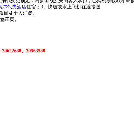
如取消或变更预定，房款全额损失由客人承担，已购机票收取相应
马尔代夫酒店
住宿；3、快艇或水上飞机往返接送。
费项目及个人消费。
签证页。
22688、39563588