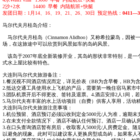
2沙+2水 14400 早餐 内陆航班+快艇
发团日期：1月14、16、19、21、26、30日 预定热线：
0411—3
马尔代夫月桂岛介绍：
马尔代夫月桂岛（Cinnamon Alidhoo）又称希拉蒙岛，
场，在这旅途中可以欣赏到风景如车的岛屿风景。
该岛于2007年底全新装修开业，其岛屿形状非常特别，是
式水上屋比较有特色。
大连到马尔代夫旅游备注：
1.餐况视不同酒店情况而定，详见价表（BB为含早餐，HB为含
2.抵达交通工具使用水上飞机的产品，需要第一晚住宿马累市
3.团队机票开后不得更改、签转及退票。4.酒店安排2人1间，
5.马尔代夫有丰富的水上活动项目（自费）供客人享用，活
大连到马尔代夫旅游注意事项：
1.机位预留、酒店预订必须以收到定金5000元/人为准，逾期
2.在未支付全款情况下，酒店不确认任何预订。酒店一旦确认
3.在口头查询酒店暂有房后，收取客人5000元/人房费定
以避免的现象。此时可以建议客人更换房型或岛屿，如果客人