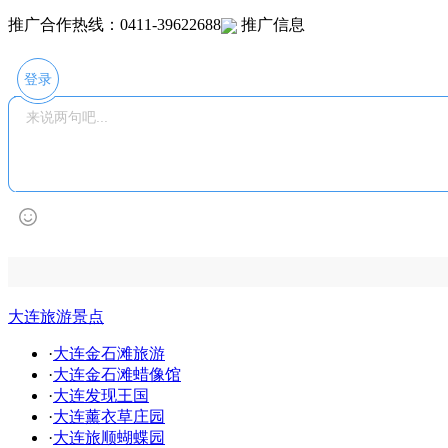
推广合作热线：0411-39622688
推广信息
登录
大连旅游景点
·
大连金石滩旅游
·
大连金石滩蜡像馆
·
大连发现王国
·
大连薰衣草庄园
·
大连旅顺蝴蝶园