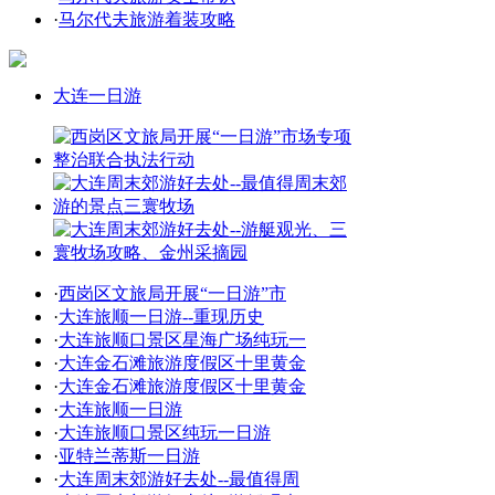
·
马尔代夫旅游着装攻略
大连一日游
·
西岗区文旅局开展“一日游”市
·
大连旅顺一日游--重现历史
·
大连旅顺口景区星海广场纯玩一
·
大连金石滩旅游度假区十里黄金
·
大连金石滩旅游度假区十里黄金
·
大连旅顺一日游
·
大连旅顺口景区纯玩一日游
·
亚特兰蒂斯一日游
·
大连周末郊游好去处--最值得周