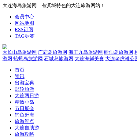
大连海岛旅游网—有滨城特色的大连旅游网站！
会员中心
网站地图
RSS订阅
TAG标签
大长山岛旅游网
广鹿岛旅游网
海王九岛旅游网
哈仙岛旅游网
游网
蛤蜊岛旅游网
石城岛旅游网
大连海鲜美食
大连老虎滩公
首页
资讯
出游宝典
邮轮旅游
大连两日游
精致小岛
节日展会
钓鱼赶海
旅游景点
大连自助游
旅游攻略