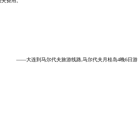
损失费用。
——大连到马尔代夫旅游线路,马尔代夫月桂岛4晚6日游