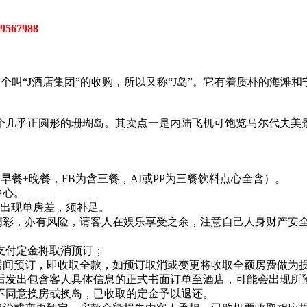
9567988
因被一个叫“J酒店集团”的收购，所以又称“J岛”。它有着质朴的海滩和
一个几乎正圆形的珊瑚岛。其卖点一是内陆飞机可饱览马尔代夫美
早餐+晚餐，FB为含三餐，AI或PP为三餐饮料点心全含）。
中心。
若出现单房差，须补足。
动精彩，亦有风险，请客人在娱乐享受之余，注意自己人身财产安
未支付定金将取消预订；
房间预订，即收取全款，如预订取消或变更将收取全额房费做为
金。随后发出包含客人具体信息的正式书面订单至酒店，可能会出现
不同意换房或换岛，已收取的定金予以退还。