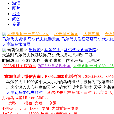
游记
图片
地图
问答
专题
大连旅顺一日游80元/人
水云涧水乐园
大连游艇
金石
马尔代夫资讯
马尔代夫旅游景点
马尔代夫住宿酒店
马尔代夫旅
大连海岛旅游网
当前位置:
>
出境游
>
马尔代夫
>
马尔代夫旅游攻略
>
大连到马尔代夫旅游线路,马尔代夫月桂岛4晚6日游
时间:2022-06-05 12:47 来源:未知 作者:玉梅 点击:
次
·
2023樱桃采摘30元
·
2023大连发现王国
·
大连旅顺一日游80元/
旅游电话：微信咨询：B39622688 电话咨询：39622688、39563
马尔代夫由1000多个大大小小的岛屿组成，被称为“散落着
一。这个深入人心的度假天堂，确实可以满足你对“天堂”的想
大连到马尔代夫旅游
，马尔代夫月桂岛4晚6日游（北京直飞）报
月桂岛 4星J Resort Alidhoo
房型 报价 含餐 交通
4沙Beach villa 13800 早餐 内陆航班+快艇
4水Water villa 15000 早餐 内陆航班+快艇