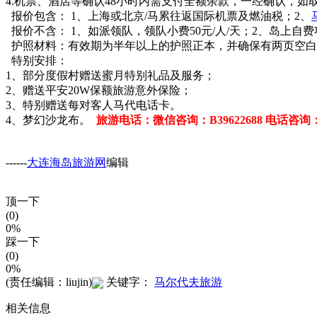
4.机票、酒店等确认48小时内需支付全额余款，一经确认，
报价包含： 1、上海或北京/马累往返国际机票及燃油税；2、
报价不含： 1、如派领队，领队小费50元/人/天；2、岛上自
护照材料：有效期为半年以上的护照正本，并确保有两页空白
特别安排：
1、部分度假村赠送蜜月特别礼品及服务；
2、赠送平安20W保额旅游意外保险；
3、特别赠送每对客人马代电话卡。
4、梦幻沙龙布。
旅游电话：微信咨询：B39622688 电话咨询：396
------
大连海岛旅游网
编辑
顶一下
(0)
0%
踩一下
(0)
0%
(责任编辑：liujin)
关键字：
马尔代夫旅游
相关信息