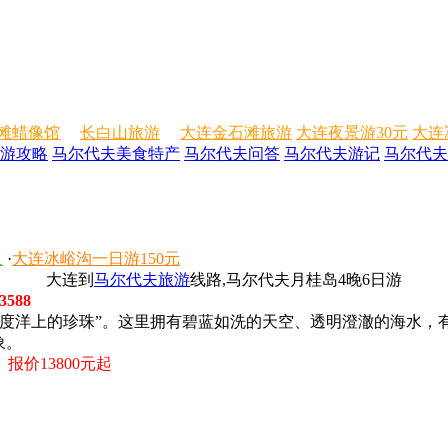
滩蜡像馆
长白山旅游
大连金石滩旅游
大连夜景游30元
大连
游攻略
马尔代夫美食特产
马尔代夫问答
马尔代夫游记
马尔代夫
人
·
大连冰峪沟一日游150元
大连到
马尔代夫旅游
线路,马尔代夫月桂岛4晚6日游
588
印度洋上的珍珠”。这里拥有碧蓝如洗的天空、透明澄澈的海水，
象。
价13800元起