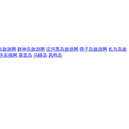
岛旅游网
财神岛旅游网
庄河黑岛旅游网
獐子岛旅游网
长兴岛旅
连采摘网
塞里岛
乌蟒岛
凤鸣岛