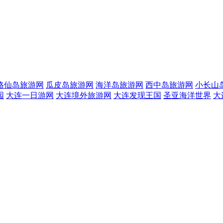
格仙岛旅游网
瓜皮岛旅游网
海洋岛旅游网
西中岛旅游网
小长山
园
大连一日游网
大连境外旅游网
大连发现王国
圣亚海洋世界
大