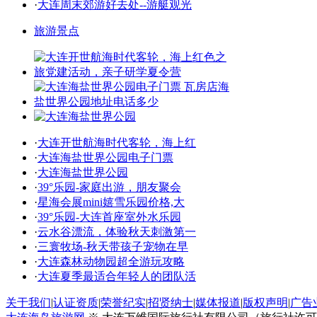
·
大连周末郊游好去处--游艇观光
旅游景点
·
大连开世航海时代客轮，海上红
·
大连海盐世界公园电子门票
·
大连海盐世界公园
·
39°乐园-家庭出游，朋友聚会
·
星海会展mini嬉雪乐园价格,大
·
39°乐园-大连首座室外水乐园
·
云水谷漂流，体验秋天刺激第一
·
三寰牧场-秋天带孩子宠物在早
·
大连森林动物园超全游玩攻略
·
大连夏季最适合年轻人的团队活
关于我们
|
认证资质
|
荣誉纪实
|
招贤纳士
|
媒体报道
|
版权声明
|
广告