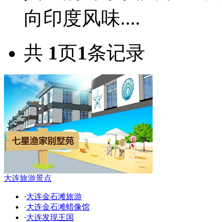
向印度风味....
共
1
页
1
条记录
大连旅游景点
·
大连金石滩旅游
·
大连金石滩蜡像馆
·
大连发现王国