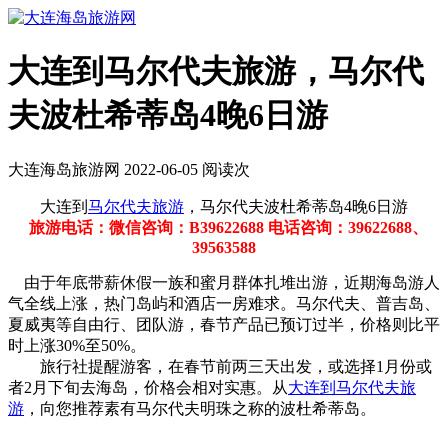
大连到马尔代夫旅游，马尔代
夫波杜希蒂岛4晚6日游
大连海岛旅游网 2022-06-05 阅读
次
大连到
马尔代夫旅游
，马尔代夫波杜希蒂岛4晚6日游
旅游电话：微信咨询：B39622688 电话咨询：39622688、
39563588
由于年底带薪休假一族和蜜月群体扎堆出游，近期海岛游人
气全线上涨，热门岛屿和酒店一房难求。马尔代夫、普吉岛、
夏威夷等自由行、团队游，春节产品已预订过半，价格则比平
时上涨30%至50%。
旅行社提醒游客，在春节前两三天出发，或选择1月份或
者2月下旬去海岛，价格会相对实惠。从
大连到马尔代夫旅
游
，向您推荐素有马尔代夫明珠之称的波杜希蒂岛。