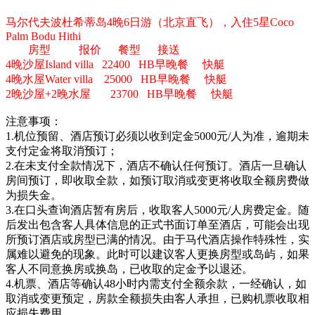
马尔代夫波杜希蒂岛4晚6日游（北京直飞），入住5星Coco
Palm Bodu Hithi
房型 报价 餐型 接送
4晚沙屋Island villa 22400 HB早晚餐 快艇
4晚水屋Water villa 25000 HB早晚餐 快艇
2晚沙屋+2晚水屋 23700 HB早晚餐 快艇
注意事项：
1.机位预留、酒店预订必须以收到定金5000元/人为准，逾期未
支付定金将取消预订；
2.在未支付全款情况下，酒店不确认任何预订。酒店一旦确认
房间预订，即收取全款，如预订取消或变更将收取全额房费做
为损失金。
3.在口头查询酒店暂有房后，收取客人5000元/人房费定金。随
后发出包含客人具体信息的正式书面订单至酒店，可能会出现
所预订酒店或房型已满的情况。由于马代酒店操作特殊性，实
属难以避免的现象。此时可以建议客人更换房型或岛屿，如果
客人不同意换房或换岛，已收取的定金予以退还。
4.机票、酒店等确认48小时内需支付全额余款，一经确认，如
取消或变更预定，房款全额损失由客人承担，已购机票收取相
应损失费用。