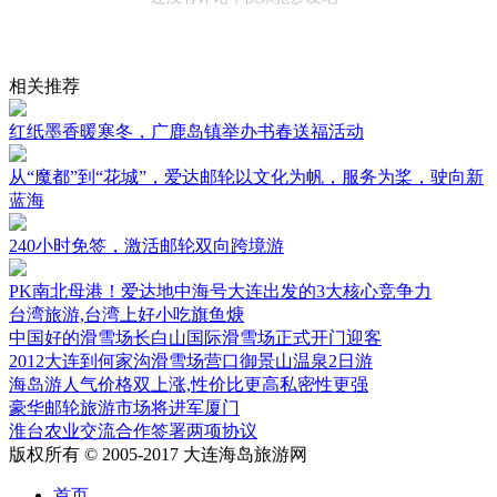
相关推荐
红纸墨香暖寒冬，广鹿岛镇举办书春送福活动
从“魔都”到“花城”，爱达邮轮以文化为帆，服务为桨，驶向新
蓝海
240小时免签，激活邮轮双向跨境游
PK南北母港！爱达地中海号大连出发的3大核心竞争力
台湾旅游,台湾上好小吃旗鱼焿
中国好的滑雪场长白山国际滑雪场正式开门迎客
2012大连到何家沟滑雪场营口御景山温泉2日游
海岛游人气价格双上涨,性价比更高私密性更强
豪华邮轮旅游市场将进军厦门
淮台农业交流合作签署两项协议
版权所有 © 2005-2017 大连海岛旅游网
首页