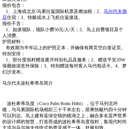
报价包含：
1、上海或北京/马累往返国际机票及燃油税；2、
马尔代夫酒
店
住宿；3、快艇或水上飞机往返接送。
报价不含：
1、如派领队，领队小费50元/人/天；2、岛上自费项目及个
人消费。
护照材料：
有效期为半年以上的护照正本，并确保有两页空白签证页。
特别安排：
1、部分度假村赠送蜜月特别礼品及服务；2、赠送平安20W
保额旅游意外保险；3、特别赠送每对客人马代电话卡。4、梦
幻沙龙布。
马尔代夫波杜希蒂岛简介
波杜希蒂岛度（Coco Palm Bodu Hithi），位于马列北环
礁，与马累国际机场相距三十千米左右，搭乘快艇约四十分钟
可以到达。岛上建有蓝绿交错的礁湖之上，融合多名蜚声世界
的设计师的智慧，打造而成的波杜希蒂岛度假村，集现代时尚
主流与马尔地夫传统式热带灵感于一体，舒服别致。