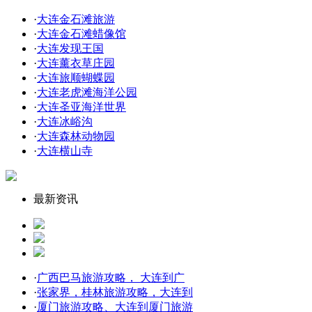
·
大连金石滩旅游
·
大连金石滩蜡像馆
·
大连发现王国
·
大连薰衣草庄园
·
大连旅顺蝴蝶园
·
大连老虎滩海洋公园
·
大连圣亚海洋世界
·
大连冰峪沟
·
大连森林动物园
·
大连横山寺
最新资讯
·
广西巴马旅游攻略， 大连到广
·
张家界，桂林旅游攻略，大连到
·
厦门旅游攻略、大连到厦门旅游