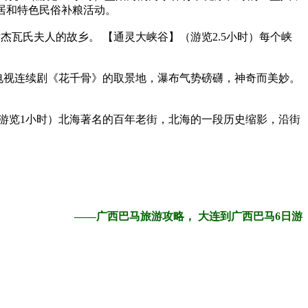
民居和特色民俗补粮活动。
女杰瓦氏夫人的故乡。 【通灵大峡谷】（游览2.5小时）每个峡
布，电视连续剧《花千骨》的取景地，瀑布气势磅礴，神奇而美妙。
（游览1小时）北海著名的百年老街，北海的一段历史缩影，沿街
——广西巴马旅游攻略， 大连到广西巴马6日游