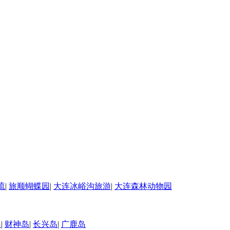
流
|
旅顺蝴蝶园
|
大连冰峪沟旅游
|
大连森林动物园
岛
|
财神岛
|
长兴岛
|
广鹿岛