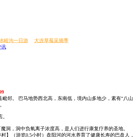
冰峪沟一日游
大连草莓采摘季
资讯
99
毗邻。 巴马地势西北高，东南低，境内山多地少，素有“八山
。
店。
”的百魔洞，洞中负氧离子浓度高，是人们进行康复疗养的圣地。
村】（游览0.5小时）盘阳河的河水养育了健康长寿的巴盘人，