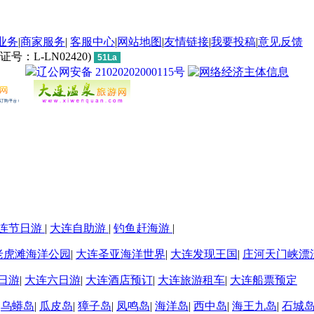
业务
|
商家服务
|
客服中心
|
网站地图
|
友情链接
|
我要投稿
|
意见反馈
L-LN02420)
51La
辽公网安备 21020202000115号
连节日游
|
大连自助游
|
钓鱼赶海游
|
老虎滩海洋公园
|
大连圣亚海洋世界
|
大连发现王国
|
庄河天门峡漂
日游
|
大连六日游
|
大连酒店预订
|
大连旅游租车
|
大连船票预定
|
乌蟒岛
|
瓜皮岛
|
獐子岛
|
凤鸣岛
|
海洋岛
|
西中岛
|
海王九岛
|
石城