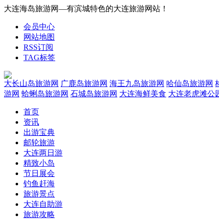
大连海岛旅游网—有滨城特色的大连旅游网站！
会员中心
网站地图
RSS订阅
TAG标签
大长山岛旅游网
广鹿岛旅游网
海王九岛旅游网
哈仙岛旅游网
游网
蛤蜊岛旅游网
石城岛旅游网
大连海鲜美食
大连老虎滩公
首页
资讯
出游宝典
邮轮旅游
大连两日游
精致小岛
节日展会
钓鱼赶海
旅游景点
大连自助游
旅游攻略