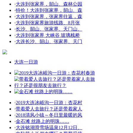
·
大连到张家界，韶山、森林公园
·
特价！大连到张家界，韶山、森
·
大连到张家界，张家界往返，森
·
大连到张家界旅游线路、8月张
·
长沙、韶山、张家界、天门山、
·
大连到张家界 大峡谷 玻璃栈桥
·
大连长沙、韶山、张家界、天门
大连一日游
·
2019大连冰峪沟一日游：杏花村
·
带着爱人去旅行？还是带着家人
·
2018清风小镇～冬日里最暖的风
·
金石滩 丝路上的明珠……
·
大连铭湖滑雪场温泉12月12日、