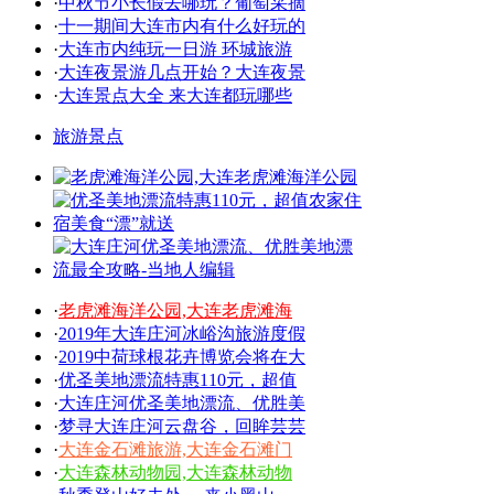
·
中秋节小长假去哪玩？葡萄采摘
·
十一期间大连市内有什么好玩的
·
大连市内纯玩一日游 环城旅游
·
大连夜景游几点开始？大连夜景
·
大连景点大全 来大连都玩哪些
旅游景点
·
老虎滩海洋公园,大连老虎滩海
·
2019年大连庄河冰峪沟旅游度假
·
2019中荷球根花卉博览会将在大
·
优圣美地漂流特惠110元，超值
·
大连庄河优圣美地漂流、优胜美
·
梦寻大连庄河云盘谷，回眸芸芸
·
大连金石滩旅游,大连金石滩门
·
大连森林动物园,大连森林动物