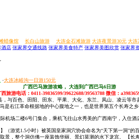
滩蜡像馆
长白山旅游
大连金石滩旅游
大连夜景游30元
大连
界酒店
张家界交通线路
张家界美食特产
张家界美图欣赏
张家界
>
人
·
大连冰峪沟一日游150元
广西巴马旅游攻略， 大连到广西巴马6日游
西旅游电话：0411-39836599/39622688/39563788 微信：a398365
县，与百色、田阳、田东、平果、大化、东兰、凤山、凌云等市县
巴马是右江革命根据地的中心腹地之一，也是世界第五个长寿之乡
国际机场二楼6号门集合，乘机飞往山水秀美的广西南宁，入住酒
魔洞】（游览1.5小时）被英国皇家洞穴协会命名为“天下第一洞
取景，整个洞仿佛一座装饰华丽、景幻莫测的水下龙宫。 【长寿