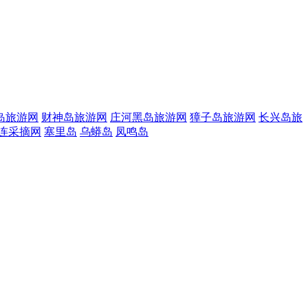
岛旅游网
财神岛旅游网
庄河黑岛旅游网
獐子岛旅游网
长兴岛旅
连采摘网
塞里岛
乌蟒岛
凤鸣岛