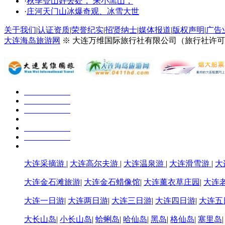
·
秋季登山好去处， 来小黑山，
·
庄河天门山冰爆奇观、冰雪大世
关于我们
|
认证资质
|
荣誉纪实
|
招贤纳士
|
媒体报道
|
版权声明
|
广告
大连海岛旅游网
※ 大连万维国际旅行社有限公司（旅行社许可证号：
大连采摘游
|
大连高尔夫游
|
大连温泉游
|
大连滑雪游
|
大
大连金石滩旅游
|
大连金石蜡像馆
|
大连薰衣草庄园
|
大连
大连一日游
|
大连两日游
|
大连三日游
|
大连四日游
|
大连五
大长山岛
|
小长山岛
|
蛤蜊岛
|
哈仙岛
|
黑岛
|
格仙岛
|
塞里岛