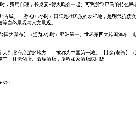
5小时，费用自理，长桌宴+篝火晚会一起）可观赏到巴马的特色
【田州古城】（游览0.5小时）田阳是壮民族的发祥地，是明代抗倭
被等自然景观与人文景观。
【德天跨国大瀑布】（游览2小时）亚洲第一、世界第四大跨国瀑
每个人到北海必游的地方。，被称为中国第一滩。 【北海老街】
南宁：桂豪酒店、豪瑞酒店，旅程如家酒店或同级
6599