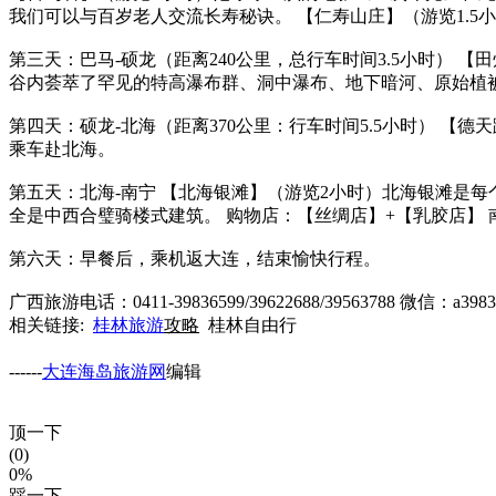
我们可以与百岁老人交流长寿秘诀。 【仁寿山庄】（游览1.
第三天：巴马-硕龙（距离240公里，总行车时间3.5小时） 
谷内荟萃了罕见的特高瀑布群、洞中瀑布、地下暗河、原始植
第四天：硕龙-北海（距离370公里：行车时间5.5小时） 
乘车赴北海。
第五天：北海-南宁 【北海银滩】（游览2小时）北海银滩是
全是中西合璧骑楼式建筑。 购物店：【丝绸店】+【乳胶店】
第六天：早餐后，乘机返大连，结束愉快行程。
广西旅游电话：0411-39836599/39622688/39563788 微信：a3983
相关链接:
桂林旅游
攻略
桂林自由行
------
大连海岛旅游网
编辑
顶一下
(0)
0%
踩一下