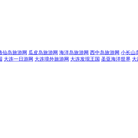
格仙岛旅游网
瓜皮岛旅游网
海洋岛旅游网
西中岛旅游网
小长山
园
大连一日游网
大连境外旅游网
大连发现王国
圣亚海洋世界
大