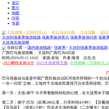
游记
图片
地图
问答
专题
大连旅顺一日游80元/人
水云涧水乐园
大连游艇
金石
大连到张家界旅游线路
张家界旅游景点
张家界旅游问答
张家
大连海岛旅游网
当前位置:
>
国内旅游线路
>
张家界
>
大连到张家界旅游线路
广西巴马旅游攻略， 大连到广西巴马6日游
时间:2019-05-11 16:02 来源:未知 作者:海清 点击:
次
·
2023樱桃采摘30元
·
2023大连发现王国
·
大连旅顺一日游80元/
广
巴马瑶族自治县是中国广西壮族自治区河池市所辖的一个自治
一水一分田”之称，土地对于当地农民显得万分珍贵和珍惜。
第一天：大连-南宁 今天带着愉快轻松的心情，在大连周水子
第二天：南宁-巴马（距离280公里，行车时间4小时） 【百
【百鸟岩】（游览1小时）范冰冰主演的电影《二次曝光》在此