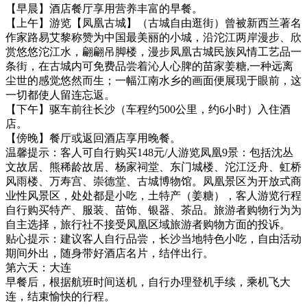
【早晨】酒店餐厅享用营养丰富的早餐。
【上午】游览【凤凰古城】（古城自由逛街）曾被新西兰著名
作家路易艾黎称赞为中国最美丽的小城，沿沱江两岸漫步、欣
赏悠悠沱江水，翩翩吊脚楼，漫步凤凰古城民族风情工艺品一
条街，在古城内可免费品尝着沁人心脾的苗家姜糖,一种远离
尘世的感觉悠然而生；一幅江南水乡的画面便展现于眼前，这
一切都使人留连忘返。
【下午】驱车前往长沙（车程约500公里，约6小时）入住酒
店。
【傍晚】餐厅或返回酒店享用晚餐。
温馨提示：客人可自行购买148元/人游览凤凰9景：包括沈丛
文故居、熊稀龄故居、杨家祠堂、东门城楼、沱江泛舟、虹桥
风雨楼、万寿宫、崇德堂、古城博物馆。凤凰景区为开放式商
业性风景区，处处都是小吃，土特产（姜糖），客人游览行程
自行购买特产、服装、苗饰、银器、茶品。旅游者购物行为为
自主选择，旅行社不接受凤凰区域旅游者购物方面的投诉。
贴心提示：建议客人自行品尝，长沙当地特色小吃，自由活动
期间外出，随身带好酒店名片，结伴出行。
第六天：大连
早餐后，根据航班时间送机，自行办理登机手续，乘机飞大
连，结束愉快的行程。