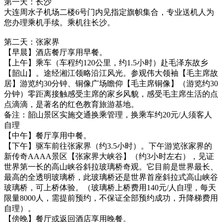
第一天：长沙
大连周水子机场二楼6号门内见指定旗帜集合，专业送机人为
您办理乘机手续。乘机往长沙。
第二天：张家界
【早晨】酒店餐厅享用早餐。
【上午】乘车（车程约120公里，约1.5小时）赴毛泽东故乡
【韶山】。途经湘江领略沿江风光。参观伟大领袖【毛主席故
居】游览约30分钟、铜像广场瞻仰【毛主席铜像】（游览约30
分钟）零距离接触感受主席的家乡风貌，感受毛主席生活的点
点滴滴，是著名的红色教育旅游基地。
备注：韶山景区实施交通换乘管理，换乘车约20元/人须客人
自理
【中午】餐厅享用中餐。
【下午】驱车前往张家界（约3.5小时）。下午游览张家界的
新传奇AAAA景区【张家界大峡谷】（约3小时左右），见证
世界第一长的高山峡谷斜拉玻璃桥奇观。它目前是世界最长、
最高的全透明玻璃桥，此玻璃桥还是世界首座斜拉式高山峡谷
玻璃桥，可上桥体验。（玻璃桥上桥费用140元/人自理，每天
限量8000人，需提前预约，不保证全部预约成功，升降梯费用
自理）。
【傍晚】餐厅或返回酒店享用晚餐。