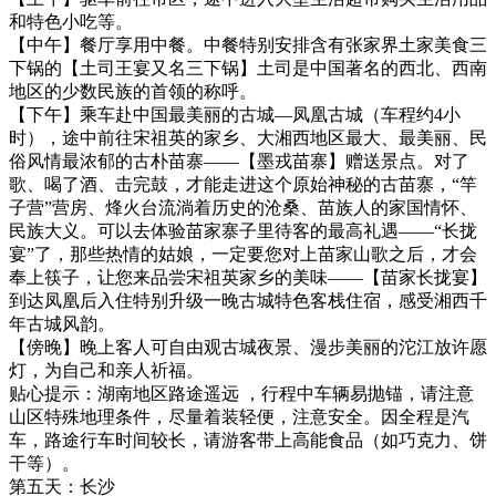
和特色小吃等。
【中午】餐厅享用中餐。中餐特别安排含有张家界土家美食三
下锅的【土司王宴又名三下锅】土司是中国著名的西北、西南
地区的少数民族的首领的称呼。
【下午】乘车赴中国最美丽的古城—凤凰古城（车程约4小
时），途中前往宋祖英的家乡、大湘西地区最大、最美丽、民
俗风情最浓郁的古朴苗寨——【墨戎苗寨】赠送景点。对了
歌、喝了酒、击完鼓，才能走进这个原始神秘的古苗寨，“竿
子营”营房、烽火台流淌着历史的沧桑、苗族人的家国情怀、
民族大义。可以去体验苗家寨子里待客的最高礼遇——“长拢
宴”了，那些热情的姑娘，一定要您对上苗家山歌之后，才会
奉上筷子，让您来品尝宋祖英家乡的美味——【苗家长拢宴】
到达凤凰后入住特别升级一晚古城特色客栈住宿，感受湘西千
年古城风韵。
【傍晚】晚上客人可自由观古城夜景、漫步美丽的沱江放许愿
灯，为自己和亲人祈福。
贴心提示：湖南地区路途遥远 ，行程中车辆易抛锚，请注意
山区特殊地理条件，尽量着装轻便，注意安全。因全程是汽
车，路途行车时间较长，请游客带上高能食品（如巧克力、饼
干等）。
第五天：长沙