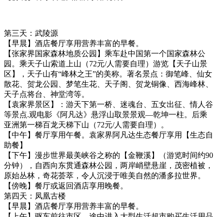
第三天：武陵源
【早晨】酒店餐厅享用营养丰富的早餐。
【张家界国家森林地质公园】乘车赴中国第一个国家森林公
园。乘天子山索道上山（72元/人需要自理）游览【天子山景
区】，天子山有“峰林之王”的美称。著名景点：御笔峰、仙女
散花、贺龙公园、梦笔生花、天子阁、贺龙铜像、西海峰林、
天子点将台、神堂湾等。
【袁家界景区】：游天下第一桥、迷魂台、五女出征、情人谷
等景点.观电影《阿凡达》悬浮山取景景观—乾坤一柱。后乘
亚洲第一梯百龙天梯下山（72元/人需要自理）。
【中午】餐厅享用午餐。袁家界阿凡达生态餐厅享用【生态自
助餐】
【下午】漫步世界最美峡谷之称的【金鞭溪】（游览时间约90
分钟），自西向东贯通森林公园，两岸峭壁悬崖，茂密植被，
原始丛林，奇花荟萃，令人沉浸于唯美自然的潘多拉世界。
【傍晚】餐厅或返回酒店享用晚餐。
第四天：凤凰古楼
【早晨】酒店餐厅享用营养丰富的早餐。
【上午】驱车前往市区，途中进入大型生活超市购买生活用品