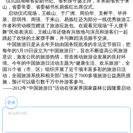
仪式由湖南省委副书记、省长徐守盛主持，常务副省长于来
山，省委常委、省委秘书长易炼红出席仪式。
启动仪式现场，王岐山、于广洲、周伯华、支树平、毕井
泉、邵琪伟、周强、于来山、易炼红还为部分一线优秀旅游工
作者和劳动模范赠送了旅游应急包。在观看完现场“千人摆手
舞”民俗表演后，王岐山等还饶有兴致地与演员和游客们一起
跳起了欢快的土家摆手舞，并与舞蹈演员握手交谈。
中国旅游日是从去年开始由国务院批准的非法定节假日，把
每年的5月19日设立为“中国旅游日”，旨在不断提高公民旅游
意识，激发公民的旅游热情，营造推动旅游业发展的良好环
境。今年的中国旅游日活动主题为“健康生活、欢乐旅游”，全
国31个省（市、区）组织开展了近千项丰富多彩的旅游日活
动，全国旅游系统和相关部门推出了7000多项旅游公益惠民措
施，预计可以吸引数千万中外游客参与。
——2012年“中国旅游日”活动在张家界国家森林公园隆重启动
登录