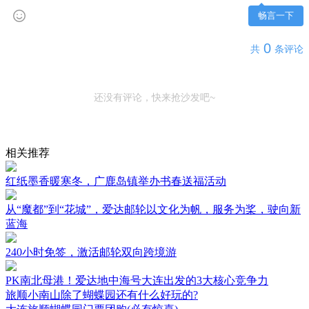
畅言一下
0
共
条评论
还没有评论，快来抢沙发吧~
相关推荐
红纸墨香暖寒冬，广鹿岛镇举办书春送福活动
从“魔都”到“花城”，爱达邮轮以文化为帆，服务为桨，驶向新
蓝海
240小时免签，激活邮轮双向跨境游
PK南北母港！爱达地中海号大连出发的3大核心竞争力
旅顺小南山除了蝴蝶园还有什么好玩的?