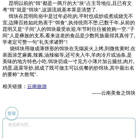
昆明以前的"饵"都是一两斤的大"块"占主导地位,且已有文
考"饵"就是"饵块",这源流就基本算是清楚了.
饵块在昆明民俗中是过年必吃的,平时也或炒或煮或烧无不
宜,边陲百姓如此热衷于"饵食",执传统而不堕,已数千年.从前的
昆明又是"子间"人的饵块最受欢迎,年节时往往被抢购一空."子
间"人是彝族的支系,看来这老的食品是少数民族最得其真传了,
学者定可赞一句"礼失求诸野"!
烧铒块用做成薄饼形的饵块在无烟炭火上烤,到微焦黄时,在
表面涂芝麻酱,辣酱,油辣椒等,还可夹入牛,羊肉冷片或油条,是
美味的地方特色小吃.饵块切成一寸见方小薄片加云腿丝,肉片,
鸡蛋,蔬菜等炒,就成了既可做主可以佐餐的炒饵块,其中最出名
的要称"大救驾".
相关链接：
云南旅游
------云南美食之饵块
登录