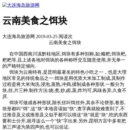
云南美食之饵块
大连海岛旅游网 2019-03-25 阅读
次
云南美食之饵块
在中国西南川滇黔桂地区,饵块有多种别称,如:糍粑,饵块粑,
粑粑等.且上述各地对饵块的各种称呼交互随意使用,并无单一
的严格特定倾向.
饵块为云南特有,是昆明最著名的特色小吃之一，也是大理
地区常见的传统食品之一.饵块是用优质大米加工制成,其制作
过程是将大米淘洗,浸泡,蒸熟,冲捣,揉制成各种形状.一般分为
块,丝,片三种.制作方法:烧,煮,炒,卤,蒸,炸均可,风味各异,久食不
厌.
饵块可做成各种形状,除长丝叫饵丝外,其余不论饼形,卷形,
块形都叫"饵".这"块"本地音读如"快",查字典就较难查到了,不
过推音及义或推形及义似乎都可以猜这"块"就是"块",吃的东西
要和士分开,就寻这么一个"快"字出来.另外,昆明方言中多有把
第三声读为第四声的,也可以佐证.