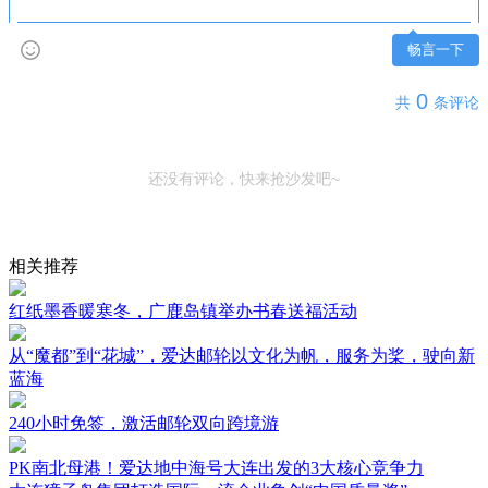
畅言一下
0
共
条评论
还没有评论，快来抢沙发吧~
相关推荐
红纸墨香暖寒冬，广鹿岛镇举办书春送福活动
从“魔都”到“花城”，爱达邮轮以文化为帆，服务为桨，驶向新
蓝海
240小时免签，激活邮轮双向跨境游
PK南北母港！爱达地中海号大连出发的3大核心竞争力