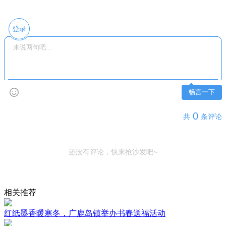
登录
畅言一下
0
共
条评论
还没有评论，快来抢沙发吧~
相关推荐
红纸墨香暖寒冬，广鹿岛镇举办书春送福活动