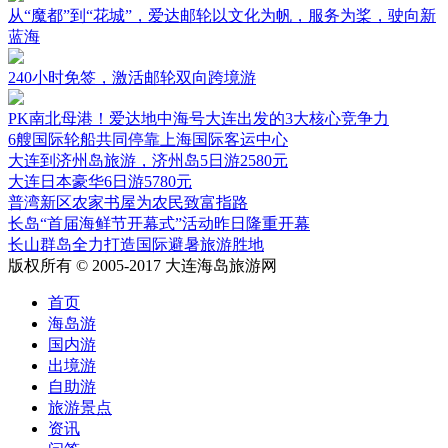
从“魔都”到“花城”，爱达邮轮以文化为帆，服务为桨，驶向新
蓝海
240小时免签，激活邮轮双向跨境游
PK南北母港！爱达地中海号大连出发的3大核心竞争力
6艘国际轮船共同停靠上海国际客运中心
大连到济州岛旅游，济州岛5日游2580元
大连日本豪华6日游5780元
普湾新区农家书屋为农民致富指路
长岛“首届海鲜节开幕式”活动昨日隆重开幕
长山群岛全力打造国际避暑旅游胜地
版权所有 © 2005-2017 大连海岛旅游网
首页
海岛游
国内游
出境游
自助游
旅游景点
资讯