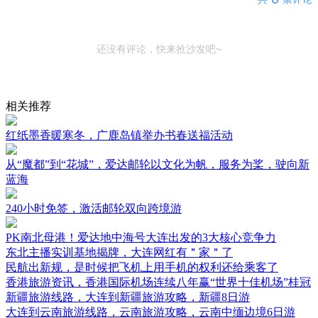
还没有评论，快来抢沙发吧~
相关推荐
红纸墨香暖寒冬，广鹿岛镇举办书春送福活动
从“魔都”到“花城”，爱达邮轮以文化为帆，服务为桨，驶向新
蓝海
240小时免签，激活邮轮双向跨境游
PK南北母港！爱达地中海号大连出发的3大核心竞争力
东北主播实训基地揭牌，大连网红有＂家＂了
民航出新规，是时候把飞机上用手机的权利还给乘客了
香港旅游资讯，香港国际机场连续八年赢“世界十佳机场”桂冠
新疆旅游线路，大连到新疆旅游攻略，新疆8日游
大连到云南旅游线路，云南旅游攻略，云南中缅边境6日游