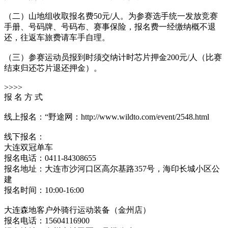
（二）山地组收取报名费50元/人。为参赛选手统一发放竞赛
手册、号码牌、号码布、赛事保险，报名费一经缴纳概不退
还，往返车旅费请车手自理。
（三）参赛运动员报到时须交纳计时芯片押金200元/人（比赛
结束归还芯片退还押金）。
>>>>
报 名 方 式
线上报名：“野途网：http://www.wildto.com/event/2548.html
线下报名：
大连双冠单车
报名电话：0411-84308655
报名地址：大连市沙河口区高尔基路357号，海印长城小区公
建
报名时间：10:00-16:00
大连森地客户外骑行运动装备（金州店）
报名电话：15604116900