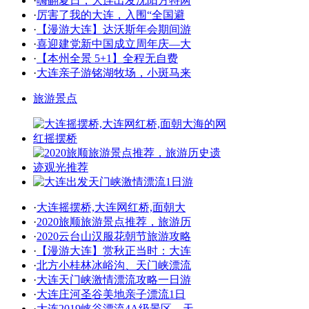
·
嗨翻夏日，大连出发沈阳方特两
·
厉害了我的大连，入围“全国避
·
【漫游大连】达沃斯年会期间游
·
喜迎建党新中国成立周年庆—大
·
【本州全景 5+1】全程无自费
·
大连亲子游铭湖牧场，小斑马来
旅游景点
·
大连摇摆桥,大连网红桥,面朝大
·
2020旅顺旅游景点推荐，旅游历
·
2020云台山汉服花朝节旅游攻略
·
【漫游大连】赏秋正当时：大连
·
北方小桂林冰峪沟、天门峡漂流
·
大连天门峡激情漂流攻略一日游
·
大连庄河圣谷美地亲子漂流1日
·
大连2019峡谷漂流4A级景区，天