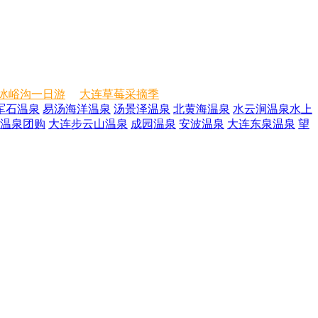
冰峪沟一日游
大连草莓采摘季
军石温泉
易汤海洋温泉
汤景泽温泉
北黄海温泉
水云涧温泉水上
温泉团购
大连步云山温泉
成园温泉
安波温泉
大连东泉温泉
望