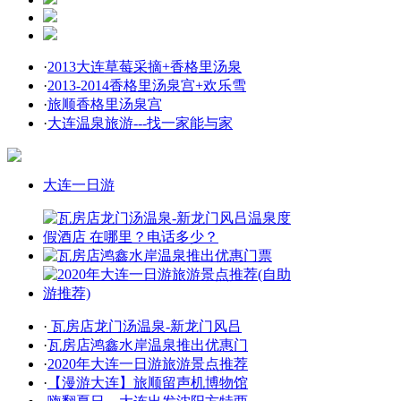
·
2013大连草莓采摘+香格里汤泉
·
2013-2014香格里汤泉宫+欢乐雪
·
旅顺香格里汤泉宫
·
大连温泉旅游---找一家能与家
大连一日游
·
瓦房店龙门汤温泉-新龙门风吕
·
瓦房店鸿鑫水岸温泉推出优惠门
·
2020年大连一日游旅游景点推荐
·
【漫游大连】旅顺留声机博物馆