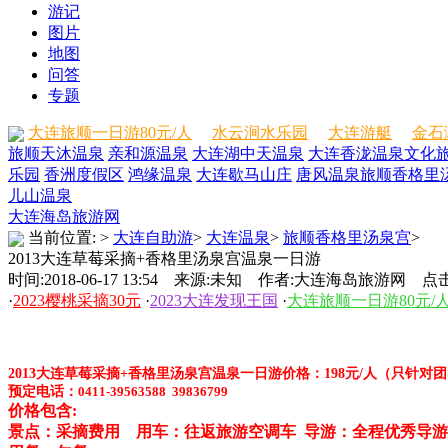
游记
图片
地图
问答
专题
大连旅顺一日游80元/人
水云涧水乐园
大连游艇
金石
旅顺天沐温泉
亲和源温泉
大连湖中天温泉
大连香泷温泉文化
乐园
香洲度假区
鸿缘温泉
大连歇马山庄
唐风温泉
旅顺香格里
儿山温泉
大连海岛旅游网
当前位置:
>
大连自助游
>
大连温泉
>
旅顺香格里汤泉宫
>
2013大连草莓采摘+香格里汤泉宫温泉一日游
时间:2018-06-17 13:54 来源:未知 作者:大连海岛旅游网 点击
·
2023樱桃采摘30元
·
2023大连发现王国
·
大连旅顺一日游80元/
2013大连草莓采摘+香格里汤泉宫温泉一日游价格：198元/人（只针对
预定电话：
0411-39563588 39836799
价格包含:
景点：采摘费用 用车：往返旅游空调车 导游：全程优秀导游