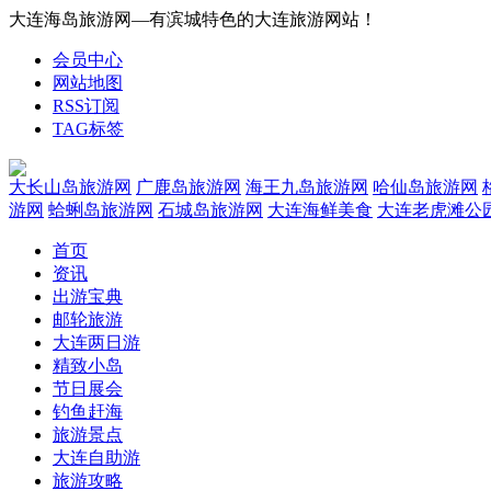
大连海岛旅游网—有滨城特色的大连旅游网站！
会员中心
网站地图
RSS订阅
TAG标签
大长山岛旅游网
广鹿岛旅游网
海王九岛旅游网
哈仙岛旅游网
游网
蛤蜊岛旅游网
石城岛旅游网
大连海鲜美食
大连老虎滩公
首页
资讯
出游宝典
邮轮旅游
大连两日游
精致小岛
节日展会
钓鱼赶海
旅游景点
大连自助游
旅游攻略