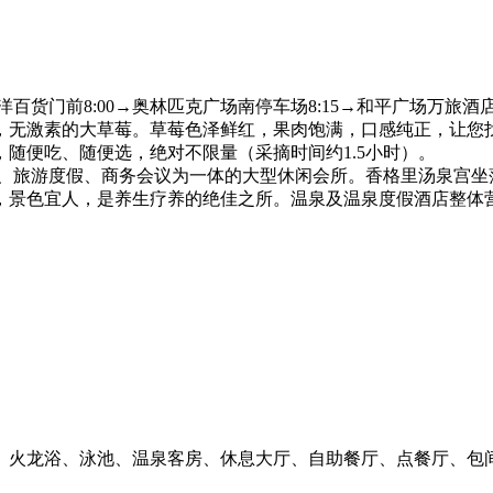
货门前8:00→奥林匹克广场南停车场8:15→和平广场万旅酒店门
，无激素的大草莓。草莓色泽鲜红，果肉饱满，口感纯正，让您
随便吃、随便选，绝对不限量（采摘时间约1.5小时）。
、旅游度假、商务会议为一体的大型休闲会所。香格里汤泉宫坐
，景色宜人，是养生疗养的绝佳之所。温泉及温泉度假酒店整体
火龙浴、泳池、温泉客房、休息大厅、自助餐厅、点餐厅、包