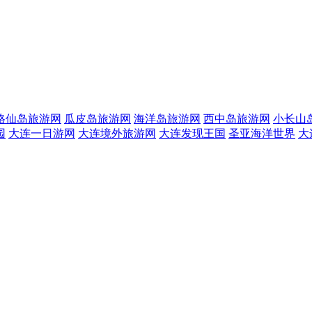
格仙岛旅游网
瓜皮岛旅游网
海洋岛旅游网
西中岛旅游网
小长山
园
大连一日游网
大连境外旅游网
大连发现王国
圣亚海洋世界
大