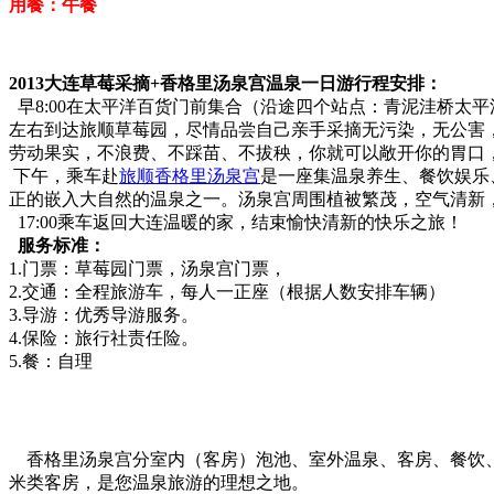
用餐：午餐
2013大连草莓采摘+香格里汤泉宫温泉一日游行程安排：
早8:00在太平洋百货门前集合（沿途四个站点：青泥洼桥太平洋百
左右到达旅顺草莓园，尽情品尝自己亲手采摘无污染，无公害
劳动果实，不浪费、不踩苗、不拔秧，你就可以敞开你的胃口，
下午，乘车赴
旅顺香格里汤泉宫
是一座集温泉养生、餐饮娱乐
正的嵌入大自然的温泉之一。汤泉宫周围植被繁茂，空气清新
17:00乘车返回大连温暖的家，结束愉快清新的快乐之旅！
服务标准：
1.门票：草莓园门票，汤泉宫门票，
2.交通：全程旅游车，每人一正座（根据人数安排车辆）
3.导游：优秀导游服务。
4.保险：旅行社责任险。
5.餐：自理
香格里汤泉宫分室内（客房）泡池、室外温泉、客房、餐饮、
米类客房，是您温泉旅游的理想之地。