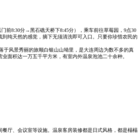
前8:30分→黑石礁天桥下8:45分），乘车前往草莓园，9点30
找到纯天然的感觉，摘下无须清洗即可入口。只要你珍惜农民的
落于风景秀丽的旅顺白银山山坳里，是大连周边为数不多的真
营业面积达一万五千平方米，有室内外温泉泡池二十余种。
间餐厅、会议室等设施。温泉客房装修都是日式风格，都是榻榻