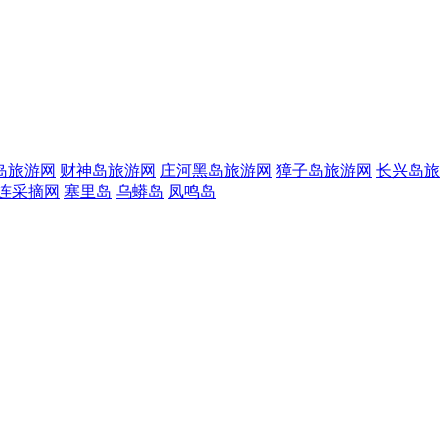
岛旅游网
财神岛旅游网
庄河黑岛旅游网
獐子岛旅游网
长兴岛旅
连采摘网
塞里岛
乌蟒岛
凤鸣岛