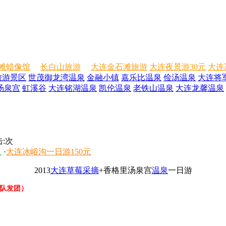
滩蜡像馆
长白山旅游
大连金石滩旅游
大连夜景游30元
大连
旅游景区
世茂御龙湾温泉
金融小镇
嘉乐比温泉
俭汤温泉
大连将
汤泉宫
虹溪谷
大连铭湖温泉
凯伦温泉
老铁山温泉
大连龙馨温泉
:
次
人
·
大连冰峪沟一日游150元
2013
大连草莓采摘
+香格里汤泉宫
温泉
一日游
团队发团）