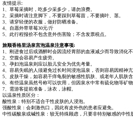
友情提示:
1、草莓采摘时，吃多少采多少，请勿浪费。
2、采摘时请注意脚下，不要踩到草莓苗，不要摘叶、茎。
3、请穿轻便的衣服，做好防晒准备。
4、自愿外带草莓30元/斤
5、此行程报价不包含意外伤害险；不含发票税点。
旅顺香格里汤泉宫泡温泉注意事项:
1、刚进食过后或酒醉时会因流经胃部的血液减少而导致消化
2、空腹会容易产生疲劳。
3、孕妇泡温泉则应以胎儿安全为优先考量。
4、容易失眠的人须避免过长时间浸泡温泉，否则容易因精神
5、皮肤干燥，如容易干痒龟裂的敏感性肌肤、或老年人肌肤
6、有些温泉虽然号称可以饮用，但因泉水中常有硫化物等矿
7、需游客提前准备，泳衣，泳帽。
以温泉性质区分：
酸性泉：特别不适合干性皮肤的人浸泡。
强酸性泉：会刺激伤口，因此有皮外伤的患者应避免。
中性碳酸泉或碱性泉：较无特殊顾虑，只要非特别敏感的中性