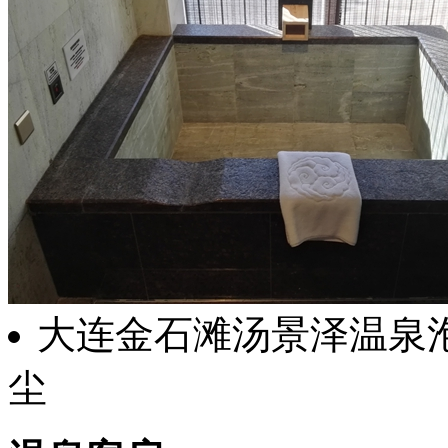
大连金石滩汤景泽温泉
尘