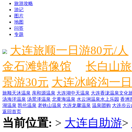
旅游攻略
游记
图片
地图
问答
专题
大连旅顺一日游80元/人
金石滩蜡像馆
长白山旅
景游30元
大连冰峪沟一日
旅顺天沐温泉
亲和源温泉
大连湖中天温泉
大连香泷温泉文化
汤海洋温泉
汤景泽温泉
北黄海温泉
水云涧温泉水上乐园
香洲
湖温泉
凯伦温泉
老铁山温泉
大连龙馨温泉
温泉团购
大连步云
返回首页
当前位置:
>
大连自助游
>