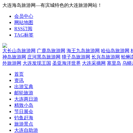
大连海岛旅游网—有滨城特色的大连旅游网站！
会员中心
网站地图
RSS订阅
TAG标签
大长山岛旅游网
广鹿岛旅游网
海王九岛旅游网
哈仙岛旅游网
神岛旅游网
庄河黑岛旅游网
獐子岛旅游网
长兴岛旅游网
蛤蜊
外旅游网
大连发现王国
圣亚海洋世界
大连采摘网
塞里岛
乌蟒
首页
资讯
出游宝典
邮轮旅游
大连两日游
精致小岛
节日展会
钓鱼赶海
旅游景点
大连自助游