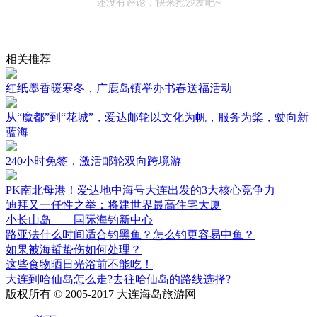
还没有评论，快来抢沙发吧~
相关推荐
红纸墨香暖寒冬，广鹿岛镇举办书春送福活动
从“魔都”到“花城”，爱达邮轮以文化为帆，服务为桨，驶向新
蓝海
240小时免签，激活邮轮双向跨境游
PK南北母港！爱达地中海号大连出发的3大核心竞争力
迪拜又一任性之举：将建世界最高住宅大厦
小长山岛——国际海钓新中心
路亚法什么时间适合钓黑鱼？怎么钓更容易中鱼？
如果被海蜇蛰伤如何处理？
这些食物晒日光浴前不能吃！
大连到哈仙岛怎么走?去往哈仙岛的路线选择?
版权所有 © 2005-2017 大连海岛旅游网