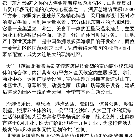
都”“东方巴黎”之称的大连金渤海岸旅游度假区，由世茂集团
出资1亿多元打造的八大核心配套之一。酒店总建筑面积12000
平方米，按照东南亚建筑风格精心铸造，采用连廊设计及对称
的泰式尖顶，且利用大量水景，充分体现东南亚的异域风情。
它是一座集温泉、养生、美食于一体的五星级温泉酒店，主要
为业主和游客提供全面、便捷、舒适的休闲度假服务。中国地
产十强世茂集团，是中国坐拥最多滨海项目的开发企业，而位
于金普新区的世茂•御龙海湾，凭借着得天独厚的地理位置和
豪华配置，成为大连最大的玩海社区。
大连世茂御龙海湾温泉度假酒店蝴蝶造型的室内商业娱乐和
休闲综合体，内部具有3万平方米全天候室内主题乐园、步行
商业中心、休闲广场等设施，室内主题乐园拥有极速过山车、
冰雪世界、穹幕影院、动漫之家、庆典广场等娱乐设备，建成
后将成为国内一流的全天候、全季节室内主题公园。
沙滩俱乐部、游乐场、港湾酒店、魔幻岛、体育公园、度假
别墅、熙康养生体验馆、5公里阳光沙滩...八大已开业的滨海
生活休闲配套为远方宾客尽享畅玩的乐趣。除此之外，生鲜超
市将于8月开业，医大门诊部也将于九月开业，为您打造活力
焕发的非凡体验和无忧无虑的生活空间。
世茂御龙海湾温泉度假酒店周边修建有大面积的阳光海滩及