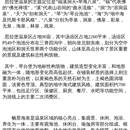
思拉堡温泉的主题定位是“福溪洞天•琴海八泉”。“福”代表佛
的“佛光禅境”，“溪”代表山谷间的“曲水流殇”，“洞”为“溶洞温
泉”，“天”为“别有洞天”，“琴”为“琴台泡池”，“海”为“地中海
及托斯卡那风格”，“八泉”分别为亭泉，洞泉，佛泉，彩泉，
无泉，海泉，林泉，戏泉。
思拉堡温泉区占地90亩，其中汤浴区占地2260平米，汤浴区
约49个泡池分布在三脊四沟中，朝向坐北朝东南，划分为空中
泡池区和洞天世界两个功能分区，山体至高点分布了景区重要
的景观及建筑标志性构筑物。
其中，琴台堡为地标性构筑物，建筑造型变化丰富，和地形
融为一体，随地形变化而高低起伏。在铺装材质的选择上则注
重质朴与自然，以黄褐色系的天然石材为主，土褐色圆润墙
面，淡黄色穹顶。典型的地中海式建筑风格。建筑面积约700
平米，包括足疗区、保健区、厨房、餐厅、水吧等功能空间，
为游线上的主要二次消费区。
畅景海泉是温泉区域的核心亮点，集观景、休闲、泡浴、
养生为一体，主要有观海池、休闲台、瑜伽房等部分组成。根