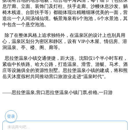
据现有台地的地形地貌，结合地中海风情，每个细节（包括休
息厅廊、立面、装饰门及灯柱、扶手走廊、沙幔休息沙发、躺
椅木栈道、台阶扶手等）都能体现出精雕细琢优美的一面，营
造出一个人间汤域仙境。畅景海泉有6个泡池，6个水景池，其
中包含一个悬空泡池。
除了在整体风格上追求独特外，在温泉区的设计上也别具用
心，温泉区划分为密区和静区，设有 VIP小木屋、情侣房、溶
洞温泉、亭、楼、阁、廊等。
思拉堡温泉小镇交通便捷，距大连、沈阳仅1个半小时车程，
紧临中长铁路、哈大公路，打造温泉、滑雪、游艇、马术、酒
庄等设施俱全的资源性别墅。思拉堡温泉小镇的建成，将和熊
岳天沐度假村共同推动营口旅游业走进“温泉时代”。
——思拉堡温泉,营口思拉堡温泉小镇门票,价格,一日游
登录