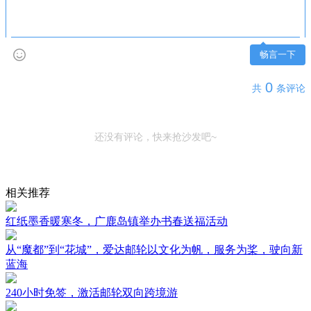
畅言一下
0
共
条评论
还没有评论，快来抢沙发吧~
相关推荐
红纸墨香暖寒冬，广鹿岛镇举办书春送福活动
从“魔都”到“花城”，爱达邮轮以文化为帆，服务为桨，驶向新
蓝海
240小时免签，激活邮轮双向跨境游