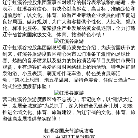
辽宁虹溪谷控股集团董事长对领导的指导表示诚挚的感谢，并
表示，虹溪谷有信心、有决心以高起点，高目标，准确定位和
超前思维，以文化、体育、旅游产业带动企业发展的相互促进
良好局面。做好规划，为广大游客提供个性化、人性化、规范
化、标准化服务。紧紧抓住产业发展的黄金机遇期，全力打造
辽宁省首家国家级文化、体育、旅游特色小镇！
辽宁虹溪谷控股集团副总经理范蒙先生介绍，为庆贺国庆节的
到来，虹溪谷旅游度假区精心为市民们准备了激情的足球比
赛、炫酷的音乐喷泉以及魅力的旗袍演艺等节目免费供市民们
观赏，更有游客们喜爱的限时网络线上抢购活动、特色网红温
泉泡浴、小丑表演、萌宠相伴花车游、特色美食展等活
动，“嬉水上乐园、泡五星温泉、品特色美食、住假日酒店”一
站式旅游度假新体验！
营口虹溪谷旅游度假区将不忘初心，牢记使命，以“建设大辽
宁，发展全域旅游”为总抓手，深入推进全民健身计划，积极
推进全域文化、体育、旅游建设，为辽宁省的文化、体育、旅
游健康发展提供坚实保障！
虹溪谷国庆节游玩攻略
NO.1 中国职工足球联赛