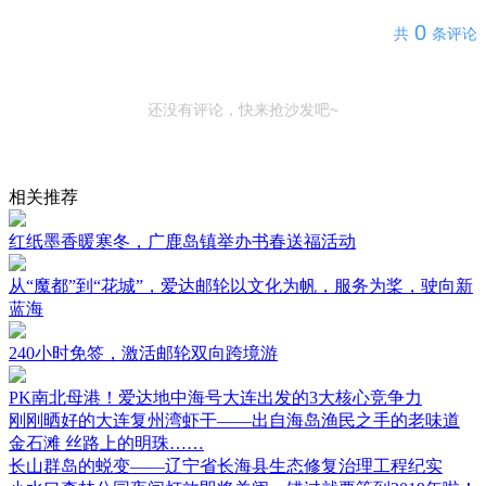
0
共
条评论
还没有评论，快来抢沙发吧~
相关推荐
红纸墨香暖寒冬，广鹿岛镇举办书春送福活动
从“魔都”到“花城”，爱达邮轮以文化为帆，服务为桨，驶向新
蓝海
240小时免签，激活邮轮双向跨境游
PK南北母港！爱达地中海号大连出发的3大核心竞争力
刚刚晒好的大连复州湾虾干——出自海岛渔民之手的老味道
金石滩 丝路上的明珠……
长山群岛的蜕变——辽宁省长海县生态修复治理工程纪实