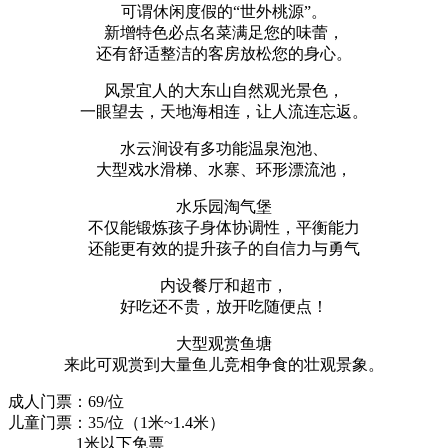
可谓休闲度假的“世外桃源”。
新增特色必点名菜满足您的味蕾，
还有舒适整洁的客房放松您的身心。
风景宜人的大东山自然观光景色，
一眼望去，天地海相连，让人流连忘返。
水云涧设有多功能温泉泡池、
大型戏水滑梯、水寨、环形漂流池，
水乐园淘气堡
不仅能锻炼孩子身体协调性，平衡能力
还能更有效的提升孩子的自信力与勇气
内设餐厅和超市，
好吃还不贵，放开吃随便点！
大型观赏鱼塘
来此可观赏到大量鱼儿竞相争食的壮观景象。
成人门票：69/位
儿童门票：35/位（1米~1.4米）
1米以下免票