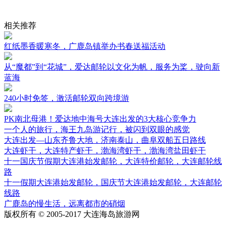
相关推荐
红纸墨香暖寒冬，广鹿岛镇举办书春送福活动
从“魔都”到“花城”，爱达邮轮以文化为帆，服务为桨，驶向新
蓝海
240小时免签，激活邮轮双向跨境游
PK南北母港！爱达地中海号大连出发的3大核心竞争力
一个人的旅行，海王九岛游记行，被闪到双眼的感觉
大连出发—山东齐鲁大地，济南泰山，曲阜双船五日路线
大连虾干，大连特产虾干，渤海湾虾干，渤海湾盐田虾干
十一国庆节假期大连港始发邮轮，大连特价邮轮，大连邮轮线
路
十一假期大连港始发邮轮，国庆节大连港始发邮轮，大连邮轮
线路
广鹿岛的慢生活，远离都市的硝烟
版权所有 © 2005-2017 大连海岛旅游网