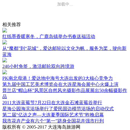
还没有评论，快来抢沙发吧~
相关推荐
红纸墨香暖寒冬，广鹿岛镇举办书春送福活动
从“魔都”到“花城”，爱达邮轮以文化为帆，服务为桨，驶向新
蓝海
240小时免签，激活邮轮双向跨境游
PK南北母港！爱达地中海号大连出发的3大核心竞争力
第九届中国工艺美术博览会在大连星海会展中心火爆上演
普兰店“帽山杯”风景区自然风光摄影作品展展出50余幅摄影作
品
2011大连蓝莓节7月22日在大连金石滩蓝莓谷举行
星海公园海滨浴场举行了爱民固边模范浴场的启动仪式
第二届“亿达之声—大连夏季国际艺术节”昨晚启幕
我市花卉产业有六个“第一”跻身全国花卉强市行列