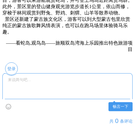
目，游客可以乘游船观赏蛇岛，并可登上鸟岛近距离赏鸟群。
此外，景区里的登山健身观光游览步道长1公里，依山而修，
穿梭于林间观赏到野兔、野鸡、刺猬、山羊等散养动物。
景区还新建了蒙古族文化区，游客可以到大型蒙古包里欣赏
纯正的蒙古族歌舞风情表演，也可以在跑马场里体验骑马乐
趣。
——看蛇岛,观鸟岛——旅顺双岛湾海上乐园推出特色旅游项
目
登录
畅言一下
0
共
条评论