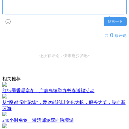
畅言一下
0
共
条评论
还没有评论，快来抢沙发吧~
相关推荐
红纸墨香暖寒冬，广鹿岛镇举办书春送福活动
从“魔都”到“花城”，爱达邮轮以文化为帆，服务为桨，驶向新
蓝海
240小时免签，激活邮轮双向跨境游