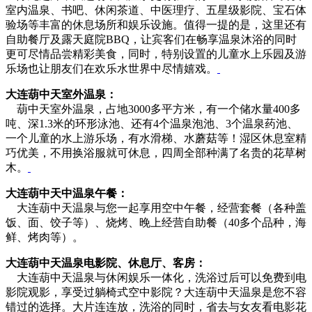
室内温泉、书吧、休闲茶道、中医理疗、五星级影院、宝石体
验场等丰富的休息场所和娱乐设施。值得一提的是，这里还有
自助餐厅及露天庭院BBQ，让宾客们在畅享温泉沐浴的同时
更可尽情品尝精彩美食，同时，特别设置的儿童水上乐园及游
乐场也让朋友们在欢乐水世界中尽情嬉戏。
大连葫中天室外温泉：
葫中天室外温泉，占地3000多平方米，有一个储水量400多
吨、深1.3米的环形泳池、还有4个温泉泡池、3个温泉药池、
一个儿童的水上游乐场，有水滑梯、水蘑菇等！湿区休息室精
巧优美，不用换浴服就可休息，四周全部种满了名贵的花草树
木。
大连葫中天中温泉午餐：
大连葫中天温泉与您一起享用空中午餐，经营套餐（各种盖
饭、面、饺子等）、烧烤、晚上经营自助餐（40多个品种，海
鲜、烤肉等）。
大连葫中天温泉电影院、休息厅、客房：
大连葫中天温泉与休闲娱乐一体化，洗浴过后可以免费到电
影院观影，享受过躺椅式空中影院？大连葫中天温泉是您不容
错过的选择。大片连连放，洗浴的同时，省去与女友看电影花