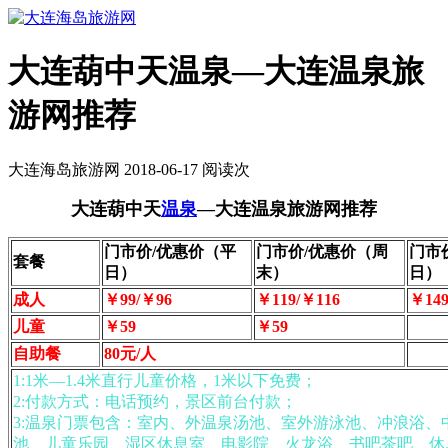
大连葫中天温泉—大连温泉旅
游网推荐
大连海岛旅游网 2018-06-17 阅读
次
大连葫中天
温泉
—大连温泉旅游网推荐
门市价/优惠价（平
门市价/优惠价（周
门市
套餐
日）
末）
日）
成人
￥99/￥96
￥119/￥116
￥149
儿童
￥59
￥59
自助餐
80元/人
1:1米—1.4米直行儿童价格，1米以下免费；
2:付款方式：电话预约，景区前台付款；
3:温泉门票包含：室内、外温泉汤池、室外游泳池、冲浪浴、
池、儿童乐园、湿区休息室、电影院、火龙浴、书吧茶吧、休