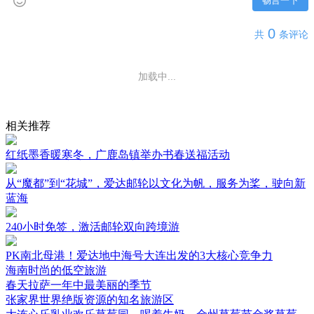
畅言一下
0
共
条评论
加载中...
相关推荐
红纸墨香暖寒冬，广鹿岛镇举办书春送福活动
从“魔都”到“花城”，爱达邮轮以文化为帆，服务为桨，驶向新
蓝海
240小时免签，激活邮轮双向跨境游
PK南北母港！爱达地中海号大连出发的3大核心竞争力
海南时尚的低空旅游
春天拉萨一年中最美丽的季节
张家界世界绝版资源的知名旅游区