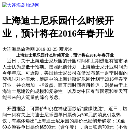
上海迪士尼乐园什么时候开
业，预计将在2016年春开业
大连海岛旅游网 2019-03-25 阅读
次
上海迪士尼乐园什么时候开业，预计将在2016年春开业
近日，关于上海迪士尼乐园的开园时间和工期进度有被市场
人士认为是低于预期。按照此前计划，上海迪士尼开业时间为
今年年底。可近期，美国迪士尼公司在借发布第一财季财报的
契机时对外表示，筹建中的上海迪斯尼乐园计划于2016年春季
开业，并会增加一些景点。而开园时间有所推迟，则是由于上
海迪士尼建设的规模和复杂性，以及对中国春节因素和春天可
能带来的人流量的综合考虑。
开园推迟，可票价却仍在神秘面纱后"朦朦胧胧"。近日，坊
间一则有关上海迪士尼乐园单日票价为500元的消息引发热
议，有媒体爆出"上海迪士尼乐园的票价已经初步确定：10至
69岁游客单日票价格500元（含午餐），两日联票700元（不含