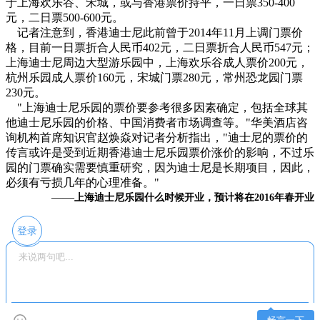
于上海欢乐谷、宋城，或与香港票价持平，一日票350-400
元，二日票500-600元。
记者注意到，香港迪士尼此前曾于2014年11月上调门票价
格，目前一日票折合人民币402元，二日票折合人民币547元；
上海迪士尼周边大型游乐园中，上海欢乐谷成人票价200元，
杭州乐园成人票价160元，宋城门票280元，常州恐龙园门票
230元。
"上海迪士尼乐园的票价要参考很多因素确定，包括全球其
他迪士尼乐园的价格、中国消费者市场调查等。"华美酒店咨
询机构首席知识官赵焕焱对记者分析指出，"迪士尼的票价的
传言或许是受到近期香港迪士尼乐园票价涨价的影响，不过乐
园的门票确实需要慎重研究，因为迪士尼是长期项目，因此，
必须有亏损几年的心理准备。"
——
上海迪士尼乐园什么时候开业，预计将在2016年春开业
登录