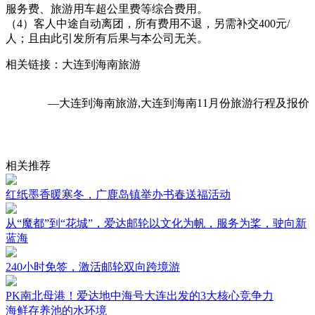
服务费、旅游用车超公里费等综合费用。
（4）客人中途自动离团，所有费用不退，另需补交400元/
人；且由此引发所有后果与本公司无关。
相关链接：大连到海南旅游
—大连到海南旅游,大连到海南11月份旅游行程及报价
相关推荐
红纸墨香暖寒冬，广鹿岛镇举办书春送福活动
从“魔都”到“花城”，爱达邮轮以文化为帆，服务为桨，驶向新
蓝海
240小时免签，激活邮轮双向跨境游
PK南北母港！爱达地中海号大连出发的3大核心竞争力
海鲜存养池的水环境