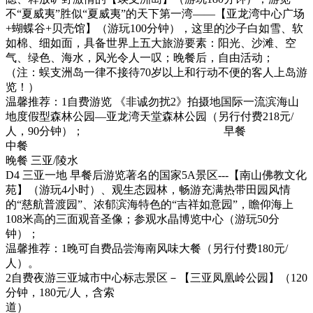
不“夏威夷”胜似“夏威夷”的天下第一湾——【亚龙湾中心广场
+蝴蝶谷+贝壳馆】（游玩100分钟），这里的沙子白如雪、软
如棉、细如面，具备世界上五大旅游要素：阳光、沙滩、空
气、绿色、海水，风光令人一叹；晚餐后，自由活动；
（注：蜈支洲岛一律不接待70岁以上和行动不便的客人上岛游
览！）
温馨推荐：1自费游览 《非诚勿扰2》拍摄地国际一流滨海山
地度假型森林公园—亚龙湾天堂森林公园（另行付费218元/
人，90分钟）； 早餐
中餐
晚餐 三亚/陵水
D4 三亚一地 早餐后游览著名的国家5A景区---【南山佛教文化
苑】（游玩4小时）、观生态园林，畅游充满热带田园风情
的“慈航普渡园”、浓郁滨海特色的“吉祥如意园”，瞻仰海上
108米高的三面观音圣像；参观水晶博览中心（游玩50分
钟）；
温馨推荐：1晚可自费品尝海南风味大餐（另行付费180元/
人）。
2自费夜游三亚城市中心标志景区－【三亚凤凰岭公园】（120
分钟，180元/人，含索
道