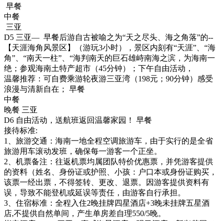
早餐
中餐
三亚
D5 三亚— 早餐后游自古被喻之为“天之尽头、海之角落”的--
【天涯海角风景区】（游玩3小时），景区内刻有“天涯”、“海
角”、“南天一柱”、“海判南天的巨石雄峙南海之滨，为海南一
绝；参观海南土特产超市（45分钟）；下午自由活动，
温馨推荐：可自费乘游轮夜游三亚湾（198元；90分钟）感受
浪漫与清新自在； 早餐
中餐
晚餐 三亚
D6 自由活动，送航班返回温馨家园！ 早餐
接待标准:
1、旅游交通：海南一地全程空调旅游车，由于实行的是全省
旅游用车滚动发班，确保每一游客一个正坐。
2、机票备注：往返机票均属团队特价优惠票，并凭游客提供
的资料（姓名、身份证或护照、小孩：户口本或身份证购买，
该票一经出票，不得签转、更改、退票。因游客提供资料有
误，导致不能登机或延误等责任，由游客自行承担。
3、住宿标准：全程入住2晚挂牌四星酒店+3晚未挂牌五星酒
店,不提供自然单间，产生单房差自理550/5晚。