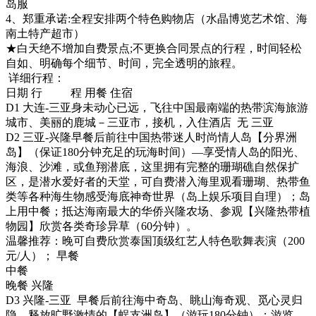
岛服
4、郑重承诺:全程安排两个特色购物店（水晶博览艺术馆、海
南土特产超市）
★白天绝不增加自费景点;不更换合同景点的行程，时间轻松
自如、明确每个细节、时间，完全透明的旅程。
详细行程：
日期 行 程 用餐 住宿
D1 大连-三亚身未动心已远，飞往中国最南端的热带滨海旅游
城市、美丽的鹿城－三亚市，接机，入住酒店 无 三亚
D2 三亚-兴隆早餐后前往中国热带迷人时尚情人岛【分界洲
岛】（保证180分钟充足的玩海时间）—享受情人岛的阳光、
海浪、沙滩，或鱼翔潜底，这里拥有完整的珊瑚礁自然保扩
区，是潜水爱好者的天堂，可自费潜入海里观看珊瑚、热带鱼
类等各种海生物感受海底神奇世界（岛上娱乐项目自理）；岛
上用中餐；抵达海南最大的华侨兴隆农场、参观【兴隆热带植
物园】欣赏各类奇珍异草（60分钟）。
温馨推荐：晚可自费欣赏泰国顶级红艺人特色歌舞表演（200
元/人）； 早餐
中餐
晚餐 兴隆
D3 兴隆-三亚 早餐后前往海中奇岛、眺山海奇观、觅心灵归
隐、释放旷野激情的【蜈支洲岛】（游玩180分钟）；游览