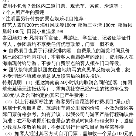
费用不包含 ? 景区内二道门票、观光车、索道、滑道等；
? 个人所产生的费用；
? 注明需另行付费的景点娱乐项目推荐：
红艺人表演200元 海鲜风味餐180元 夜游三亚湾 180元 夜游凤
凰岭180元 田园小鱼温泉198
参团须知 ★ 凡持有军官证、导游证、学生证、记者证等证件
客人，参团后均不享受任何优惠政策，门票一概不退
★ 自费项目也属于行程安排内容，自费景点的游览时间及价
格已经在行程内注明，本着客人自愿参与的原则，费用客人在
海南现付给导游，不参与自费景点的客人须在门口等候。
★ 团队接待质量以团友在当地填写的意见单反馈表为准，恕
不受理因不填或虚填意见反馈表后的相关投诉。
特别说明 （1）抵达海南前24小时以内取消合同的游客（如因
航班延误无法抵达等），需向我社交已经产生的旅游车位费
300元/人及合同约定的其它已产生费用；
（2）以上行程所标注的“游客另行自愿选择付费项目”景点价
格属于包含服务费、旅游用车超公里费的价格，不做为景区实
际门票价格参考。如有异议，以我公司与游客产品行程确认件
为准；在不影响原所包含景点的游览时间和行程安排下，遵循
少数服从多数的原则，不参加另行付费项目的游客需等待
（3）如客人通过其它方式自订门票，需加收一个景点100元的