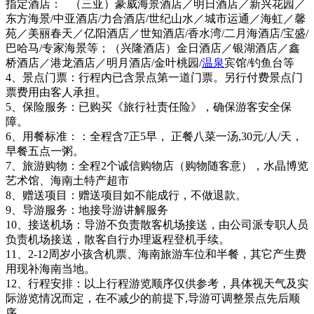
指定酒店： （三亚）豪威海景酒店／明日酒店／新兴花园／
东方海景/中亚酒店/力合酒店/世纪山水／城市运通／海虹／馨
苑／美丽春天／亿阳酒店／世知酒店/香水湾/二月海酒店/宝盛/
巴哈马/专家海景等；（兴隆酒店）金日酒店／银湖酒店／鑫
桥酒店／港龙酒店／明月酒店/金叶桃园/
温泉
宾馆/钓鱼台等
4、景点门票：行程内已含景点第一道门票。另行付费景点门
票费用由客人承担。
5、保险服务：已购买《旅行社责任险》，确保游客安全保
障。
6、用餐标准：：全程含7正5早， 正餐八菜一汤,30元/人/天，
早餐五点一粥。
7、旅游购物：全程2个诚信购物店（购物随客意），水晶博览
艺术馆、海南土特产超市
8、赠送项目：赠送项目如不能成行，不做退款。
9、导游服务：地接导游讲解服务
10、接送机场：导游不负责散客机场接送，由公司派专职人员
负责机场接送，散客自行办理返程登机手续。
11、2-12周岁小孩含机票、海南旅游车位和半餐，其它产生费
用现补海南当地。
12、行程安排：以上行程游览顺序仅供参考，具体视天气及实
际游览情况而定，在不减少的前提下,导游可调整景点先后顺
序。