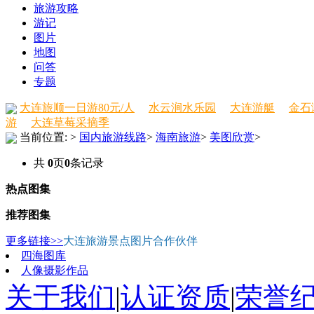
旅游攻略
游记
图片
地图
问答
专题
大连旅顺一日游80元/人
水云涧水乐园
大连游艇
金石
游
大连草莓采摘季
当前位置:
>
国内旅游线路
>
海南旅游
>
美图欣赏
>
共
0
页
0
条记录
热点图集
推荐图集
更多链接>>
大连旅游景点图片合作伙伴
四海图库
人像摄影作品
关于我们
|
认证资质
|
荣誉