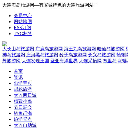
大连海岛旅游网—有滨城特色的大连旅游网站！
会员中心
网站地图
RSS订阅
TAG标签
大长山岛旅游网
广鹿岛旅游网
海王九岛旅游网
哈仙岛旅游网
神岛旅游网
庄河黑岛旅游网
獐子岛旅游网
长兴岛旅游网
蛤蜊
外旅游网
大连发现王国
圣亚海洋世界
大连采摘网
塞里岛
乌蟒
首页
资讯
出游宝典
邮轮旅游
大连两日游
精致小岛
节日展会
钓鱼赶海
旅游景点
大连自助游