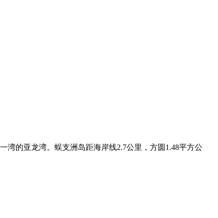
的亚龙湾。蜈支洲岛距海岸线2.7公里，方圆1.48平方公