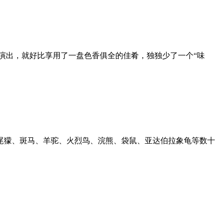
演出，就好比享用了一盘色香俱全的佳肴，独独少了一个“味
细尾獴、斑马、羊驼、火烈鸟、浣熊、袋鼠、亚达伯拉象龟等数十