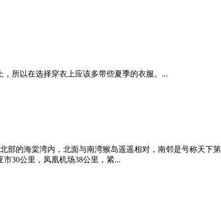
，所以在选择穿衣上应该多带些夏季的衣服。...
北部的海棠湾内，北面与南湾猴岛遥遥相对，南邻是号称天下第一湾
市30公里，凤凰机场38公里，紧...