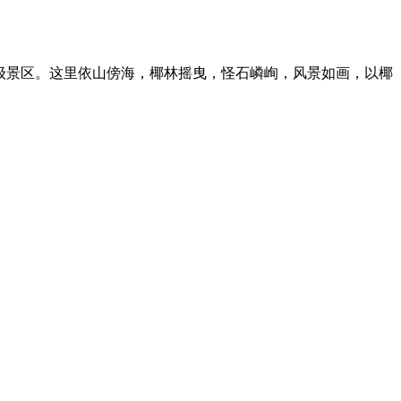
a级景区。这里依山傍海，椰林摇曳，怪石嶙峋，风景如画，以椰