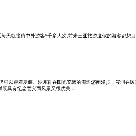
每天就接待中外游客5千多人次,前来三亚旅游度假的游客都想目睹一
，仍可以穿着夏装、沙滩鞋在阳光充沛的海滩悠闲漫步，浸润在暖
既具有纪念意义而风景又很优美...