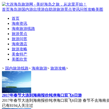
首页
海岛游
国内游
出境游
自助游
旅游景点
资讯
问答
攻略
美图
首页
海南资讯
海南旅游线路
旅游景点
旅游问答
海南酒店
旅游攻略
美食特产
美图欣赏
>
国内旅游线路
>
海南旅游
>
旅游攻略
>
2017年春节大连到海南报价纯净海口双飞6日游
2017年春节大连到海南报价纯净海口双飞6日游 春节不去海南去哪里呀
已有
8194
人关注过