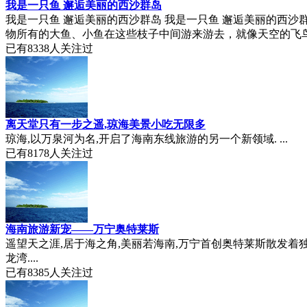
我是一只鱼 邂逅美丽的西沙群岛
我是一只鱼 邂逅美丽的西沙群岛 我是一只鱼 邂逅美丽的西
物所有的大鱼、小鱼在这些枝子中间游来游去，就像天空的飞鸟
已有
8338
人关注过
离天堂只有一步之遥,琼海美景小吃无限多
琼海,以万泉河为名,开启了海南东线旅游的另一个新领域. ...
已有
8178
人关注过
海南旅游新宠——万宁奥特莱斯
遥望天之涯,居于海之角,美丽若海南,万宁首创奥特莱斯散发着独
龙湾....
已有
8385
人关注过