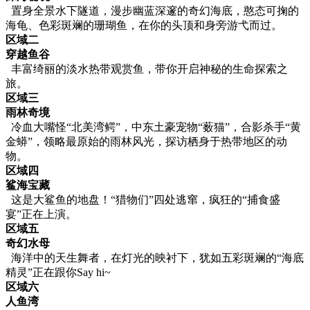
置身全景水下隧道，漫步幽蓝深邃的奇幻海底，憨态可掬的
海龟、色彩斑斓的珊瑚鱼，在你的头顶和身旁游弋而过。
区域二
穿越鱼谷
丰富绮丽的淡水热带观赏鱼，带你开启神秘的生命探索之
旅。
区域三
雨林奇境
冷血大嘴怪“北美湾鳄”，中东土豪宠物“薮猫”，合影杀手“黄
金蟒”，领略最原始的雨林风光，探访栖身于热带地区的动
物。
区域四
鲨海宝藏
这是大鲨鱼的地盘！“猎物们”四处逃窜，疯狂的“捕食盛
宴”正在上演。
区域五
奇幻水母
海洋中的天生舞者，在灯光的映衬下，犹如五彩斑斓的“海底
精灵”正在跟你Say hi~
区域六
人鱼湾