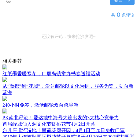
畅言一下
0
共
条评论
还没有评论，快来抢沙发吧~
相关推荐
红纸墨香暖寒冬，广鹿岛镇举办书春送福活动
从“魔都”到“花城”，爱达邮轮以文化为帆，服务为桨，驶向新
蓝海
240小时免签，激活邮轮双向跨境游
PK南北母港！爱达地中海号大连出发的3大核心竞争力
首届峄城仙人洞文化节暨桃花节4月2日开幕
台儿庄运河湿地十里荷花廊开园，4月1日至20日免收门票
2019年大连旅顺国际樱花节开幕式将于4月19日在203樱花园举