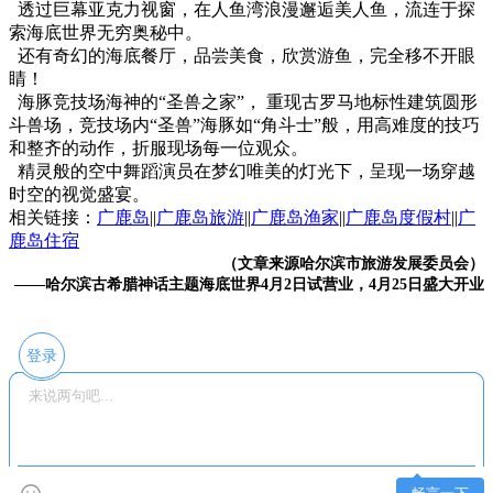
透过巨幕亚克力视窗，在人鱼湾浪漫邂逅美人鱼，流连于探
索海底世界无穷奥秘中。
还有奇幻的海底餐厅，品尝美食，欣赏游鱼，完全移不开眼
睛！
海豚竞技场海神的“圣兽之家”， 重现古罗马地标性建筑圆形
斗兽场，竞技场内“圣兽”海豚如“角斗士”般，用高难度的技巧
和整齐的动作，折服现场每一位观众。
精灵般的空中舞蹈演员在梦幻唯美的灯光下，呈现一场穿越
时空的视觉盛宴。
相关链接：
广鹿岛
||
广鹿岛旅游
||
广鹿岛渔家
||
广鹿岛度假村
||
广
鹿岛住宿
（文章来源哈尔滨市旅游发展委员会）
——哈尔滨古希腊神话主题海底世界4月2日试营业，4月25日盛大开业
登录