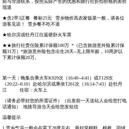
前与导游联系，按照实际产生的优惠和旅行社折扣价格的差价
现退
★含2早3正餐 餐标25元 雪乡物价高农家饭菜一般，请各位
游客见谅！ 雪乡餐不吃不退
★哈尔滨或牡丹江往返硬卧火车票
★★旅行社责任险累计保额100万 *（已含旅游意外险累计保
额31万）*旅游意外险包含出生28天--无上限年龄，10周岁以
下累计保额20万。
第一天：晚集合乘火车K929次（16:40--4:41）或T129次
（20:22--6:10）赴哈尔滨或乘坐T261次（16:14-7:43）赴牡丹
江 住宿：火车上
（请务必带好您的所需证件）（出发前一天送站人会给您打电
话通知） 地接导游当天会给您发短信
温馨提示
1.雪乡气温一般会在零下28度左右，最好穿棉鞋、棉裤、羽绒