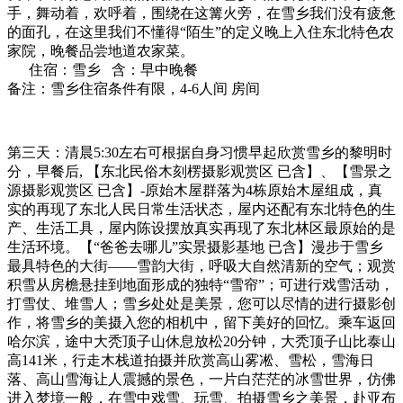
手，舞动着，欢呼着，围绕在这篝火旁，在雪乡我们没有疲惫
的面孔，在这里我们不懂得“陌生”的定义晚上入住东北特色农
家院，晚餐品尝地道农家菜。
住宿：雪乡 含：早中晚餐
备注：雪乡住宿条件有限，4-6人间 房间
第三天：清晨5:30左右可根据自身习惯早起欣赏雪乡的黎明时
分，早餐后, 【东北民俗木刻楞摄影观赏区 已含】、【雪景之
源摄影观赏区 已含】-原始木屋群落为4栋原始木屋组成，真
实的再现了东北人民日常生活状态，屋内还配有东北特色的生
产、生活工具，屋内陈设摆放真实再现了东北林区最原始的是
生活环境。【“爸爸去哪儿”实景摄影基地 已含】漫步于雪乡
最具特色的大街——雪韵大街，呼吸大自然清新的空气；观赏
积雪从房檐悬挂到地面形成的独特“雪帘”；可进行戏雪活动，
打雪仗、堆雪人；雪乡处处是美景，您可以尽情的进行摄影创
作，将雪乡的美摄入您的相机中，留下美好的回忆。乘车返回
哈尔滨，途中大秃顶子山休息放松20分钟，大秃顶子山比泰山
高141米，行走木栈道拍摄并欣赏高山雾凇、雪松，雪海日
落、高山雪海让人震撼的景色，一片白茫茫的冰雪世界，仿佛
进入梦境一般，在雪中戏雪、玩雪、拍摄雪乡之美景，赴亚布