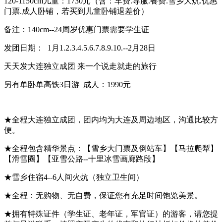
120-1150cm儿童：1730元（含：车费.导服.餐费.雪乡大炕.优惠
门票.成人卧铺，若买到儿童卧铺退差价）
备注：140cm--24周岁优惠门票需要学生证
发团日期： 1月1.2.3.4.5.6.7.8.9.10.--2月28日
天天发大连独立成团 来一个说走就走的旅行
另有单卧单高铁3日游 成人：1990元
★全程大连独立成团，团内均为大连及周边地区，沟通比较方
便。
★全程包含精华景点：【雪乡大门票及倒站车】【马拉爬犁】
【滑雪圈】【亚雪公路--十里冰雪画廊路段】
★雪乡住宿4--6人间火炕（独立卫生间）
★全程：无购物、无自费，保证您有充足时间饱览美景。
★拥有特殊证件（学生证、老年证，军官证）的游客，请您提