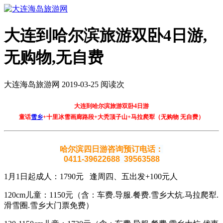
大连到哈尔滨旅游双卧4日游,
无购物,无自费
大连海岛旅游网 2019-03-25 阅读
次
大连到哈尔滨旅游双卧4日游
童话
雪乡
+十里冰雪画廊路段+大秃顶子山+马拉爬犁（无购物 无自费）
哈尔滨四日游咨询预订电话：
0411-39622688 39563588
1月1日起成人：1790元 逢周四、五出发+100元人
120cm儿童：1150元（含：车费.导服.餐费.雪乡大炕.马拉爬犁.
滑雪圈.雪乡大门票免费）