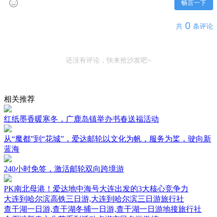
畅言一下
0
共
条评论
还没有评论，快来抢沙发吧~
相关推荐
红纸墨香暖寒冬，广鹿岛镇举办书春送福活动
从“魔都”到“花城”，爱达邮轮以文化为帆，服务为桨，驶向新
蓝海
240小时免签，激活邮轮双向跨境游
PK南北母港！爱达地中海号大连出发的3大核心竞争力
大连到哈尔滨高铁三日游,大连到哈尔滨三日游旅行社
查干湖一日游,查干湖冬捕一日游,查干湖一日游地接旅行社