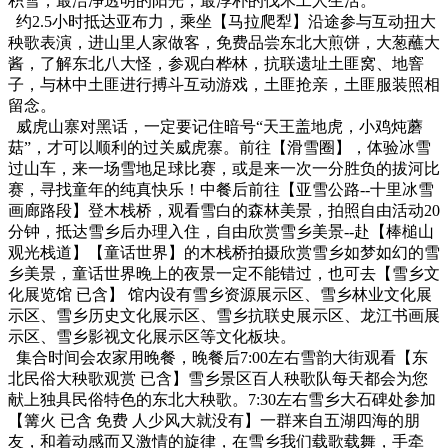
积雪，最洁净透明的阳光，最淳朴的伐木工人生活。
约2.5小时抵达亚布力，乘坐【马拉爬犁】沿途参与互动扭大
秧歌表演，进山里人家做客，免费品尝东北大煎饼，大葱蘸大
酱，了解东北八大怪，参观白桦林，抗联遗址土匪窝、地窨
子，与林中土匪进行搏斗互动游戏，土匪抢亲，土匪服装照相
留念。
威虎山寨对黑话，一定要记住暗号“天王盖地虎，小鸡炖蘑
菇”，才可以顺利的过关威虎寨。前往【滑雪圈】，体验冰雪
过山车，来一场雪地足球比赛，或是来一次一分胜负的拔河比
赛，寻找童年的纯真快乐！中餐后前往【亚雪公路--十里冰雪
画廊路段】登木栈桥，观看雪白的森林美景，拍照自由活动20
分钟，抵达雪乡后办理入住，自由欣赏雪乡美景--赴【棒槌山
观光栈道】【童话世界】的木栈桥拍摄欣赏雪乡如梦如幻的雪
乡美景，童话世界晚上的夜景一定不能错过，也可去【雪乡文
化展览馆 已含】 馆内设有雪乡资源展示区、雪乡林业文化展
示区、雪乡历史文化展示区、雪乡抗联史展示区、龙江书画展
示区、雪乡影视文化展示区等文化板块。
集合时间会农家用晚餐，晚餐后7:00左右雪韵大街观看【东
北民俗大秧歌观赏 已含】雪乡景区百人秧歌队每天都会为您
献上独具民俗特色的东北大秧歌。7:30左右雪乡大石碑处参加
【篝火 已含 免费 人少风大就没有】一群来自五湖四海的朋
友，和着动感而又激情的旋律，在雪乡我们载歌载舞，手牵