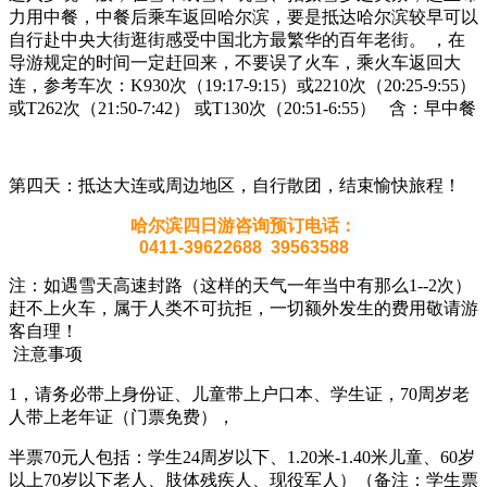
力用中餐，中餐后乘车返回哈尔滨，要是抵达哈尔滨较早可以
自行赴中央大街逛街感受中国北方最繁华的百年老街。 ，在
导游规定的时间一定赶回来，不要误了火车，乘火车返回大
连，参考车次：K930次（19:17-9:15）或2210次（20:25-9:55）
或T262次（21:50-7:42） 或T130次（20:51-6:55） 含：早中餐
第四天：抵达大连或周边地区，自行散团，结束愉快旅程！
哈尔滨四日游咨询预订电话：
0411-39622688 39563588
注：如遇雪天高速封路（这样的天气一年当中有那么1--2次）
赶不上火车，属于人类不可抗拒，一切额外发生的费用敬请游
客自理！
注意事项
1，请务必带上身份证、儿童带上户口本、学生证，70周岁老
人带上老年证（门票免费），
半票70元人包括：学生24周岁以下、1.20米-1.40米儿童、60岁
以上70岁以下老人、肢体残疾人、现役军人）（备注：学生票