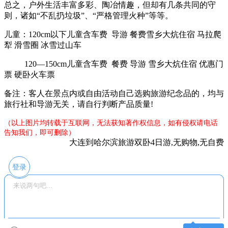
总之，户外生活丰富多彩、陶冶情趣，但却有几条共同的守
则，诸如“不乱扔垃圾”、“严格管理火种”等等。
儿童：120cm以下儿童含车费 导游 餐费雪乡大炕住宿 马拉爬
犁 滑雪圈 冰雪过山车
120—150cm儿童含车费 餐费 导游 雪乡大炕住宿 优惠门
票 硬卧火车票
备注：客人在景点内或自由活动自己选购旅游纪念品的，均与
旅行社和导游无关，请自行判断产品质量!
（以上图片均转载于互联网，无法获知著作权信息，如有侵权请电话
告知我们，即可删除）
大连到哈尔滨旅游双卧4日游,无购物,无自费
登录