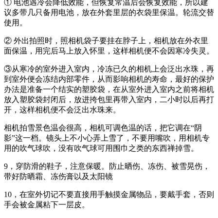
① 电池遇冷会降低效能，但恢复常温后会恢复效能，所以建
议多带几只备用电池，放在外套里层的衣袋里保温。轮流交替
使用。
② 外出拍照时，照相机袋子要挂在脖子上，相机放在外衣里
面保温，用完后马上放入怀里，这样相机便不会因寒冷失灵。
③从寒冷的室外进入室内，冷冻已久的相机上会泛出水珠，再
到室外便会冻结内部零件，从而影响相机的寿命，最好的保护
办法是准备一个结实的塑胶袋，在从室外进入室内之前将相机
放入塑胶袋封闭后，放进挎包里再带入室内，二小时以后再打
开，这样相机便不会泛出水珠来。
相机拍雪景色温会很高，相机可调色温的话，把它调在“阴
影”这一档。镜头上不小心弄上雪了，不要用嘴吹，用相机专
用的吹气球吹，没有吹气球可用围巾之类的东西禅掉雪。
9，穿防滑的鞋子，注意保暖。防止晒伤、冻伤、被雪晃伤，
带好防晒霜、冻伤膏以及太阳镜
10，在室外切记不要直接用手触摸金属物品，要戴手套，否则
手会被金属粘下一层皮。