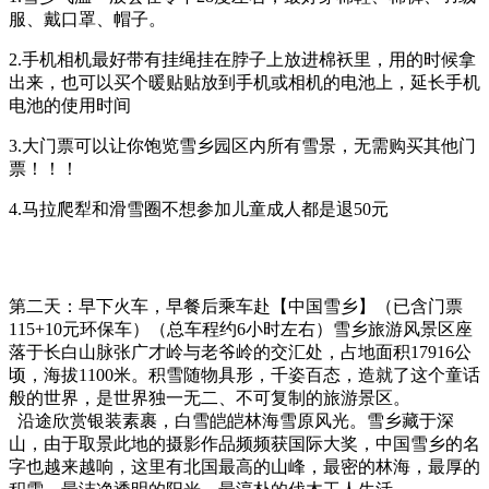
服、戴口罩、帽子。
2.手机相机最好带有挂绳挂在脖子上放进棉袄里，用的时候拿
出来，也可以买个暖贴贴放到手机或相机的电池上，延长手机
电池的使用时间
3.大门票可以让你饱览雪乡园区内所有雪景，无需购买其他门
票！！！
4.马拉爬犁和滑雪圈不想参加儿童成人都是退50元
第二天：早下火车，早餐后乘车赴【中国雪乡】（已含门票
115+10元环保车）（总车程约6小时左右）雪乡旅游风景区座
落于长白山脉张广才岭与老爷岭的交汇处，占地面积17916公
顷，海拔1100米。积雪随物具形，千姿百态，造就了这个童话
般的世界，是世界独一无二、不可复制的旅游景区。
沿途欣赏银装素裹，白雪皑皑林海雪原风光。雪乡藏于深
山，由于取景此地的摄影作品频频获国际大奖，中国雪乡的名
字也越来越响，这里有北国最高的山峰，最密的林海，最厚的