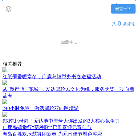
畅言一下
0
共
条评论
加载中...
相关推荐
红纸墨香暖寒冬，广鹿岛镇举办书春送福活动
从“魔都”到“花城”，爱达邮轮以文化为帆，服务为桨，驶向新
蓝海
240小时免签，激活邮轮双向跨境游
PK南北母港！爱达地中海号大连出发的3大核心竞争力
广鹿岛镇举行“新秧歌”汇演 喜迎元宵佳节
海岛百姓欢欣鼓舞闹新春 为元宵佳节增色添彩