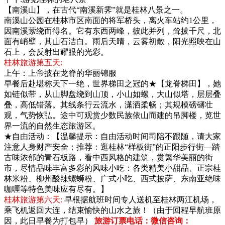
【南溪山】，在古代“南溪新霁”就是桂林八景之一。
南溪山公园在桂林市区南面的将军桥头，离火车站约1公里，
因南溪萦绕而得名。它有东西两峰，彼此并列，耸拔千尺，北
面有峭壁，其山石洁白。雨后天晴，云雾初散，阳光照映在山
石上，会反射出耀眼的光彩。
桂林旅游第五天:
上午：上帝披在龙脊的华丽锦服
早餐后赴堪称天下一绝，世界梯田之冠的★【龙脊梯田】，她
如链似带，从山脚盘绕到山顶，小山如螺，大山似塔，层层叠
叠，高低错落。其线条行云流水，潇洒柔畅；其规模磅礴壮
观，气势恢弘。途中可观赏少数民族依山而建的吊脚楼，览世
界一流的自然生态旅游区。
★自由活动：【温馨提示：自由活动时间司陪不跟随，请大家
注意人身财产安全；推荐：逛桂林“样板街”的正阳步行街—踏
古味浓郁的青石板路，看中西风格的建筑，赏繁华美丽的街
市，尽情品味丰富多彩的风味小吃：各类精美小甜品、正宗桂
林米粉、柳州酸辣螺蛳粉、广式小吃、西式披萨、东南亚绝味
咖喱等特色美味应有尽有。】
桂林旅游第六天:
早根据航班时间专人送机至桂林两江机场，
乘飞机返回大连，结束愉快的山水之旅！（由于回程早航班原
因，此日早餐为打包早）
旅游订票电话：微信咨询：