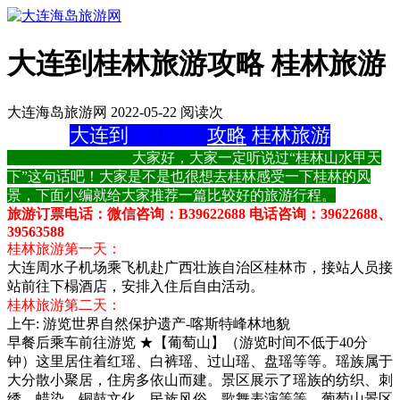
大连到桂林旅游攻略 桂林旅游
大连海岛旅游网 2022-05-22 阅读
次
大连到
桂林旅游
攻略
桂林旅游
大家好，大家一定听说过“桂林山水甲天
下”这句话吧！大家是不是也很想去桂林感受一下桂林的风
景，下面小编就给大家推荐一篇比较好的旅游行程。
旅游订票电话：微信咨询：B39622688 电话咨询：39622688、
39563588
桂林旅游第一天：
大连周水子机场乘飞机赴广西壮族自治区桂林市，接站人员接
站前往下榻酒店，安排入住后自由活动。
桂林旅游第二天：
上午: 游览世界自然保护遗产-喀斯特峰林地貌
早餐后乘车前往游览 ★【葡萄山】（游览时间不低于40分
钟）这里居住着红瑶、白裤瑶、过山瑶、盘瑶等等。瑶族属于
大分散小聚居，住房多依山而建。景区展示了瑶族的纺织、刺
绣、蜡染、铜鼓文化，民族风俗，歌舞表演等等。葡萄山景区