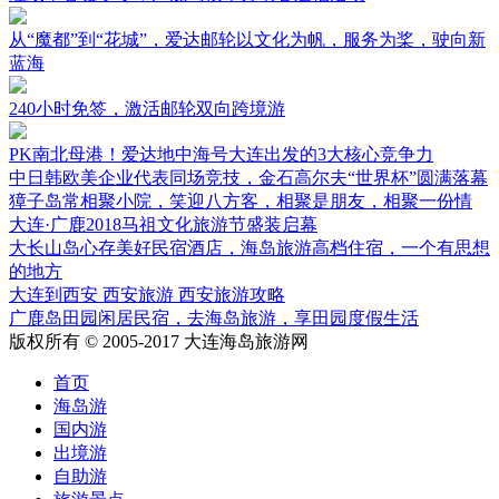
从“魔都”到“花城”，爱达邮轮以文化为帆，服务为桨，驶向新
蓝海
240小时免签，激活邮轮双向跨境游
PK南北母港！爱达地中海号大连出发的3大核心竞争力
中日韩欧美企业代表同场竞技，金石高尔夫“世界杯”圆满落幕
獐子岛常相聚小院，笑迎八方客，相聚是朋友，相聚一份情
大连·广鹿2018马祖文化旅游节盛装启幕
大长山岛心存美好民宿酒店，海岛旅游高档住宿，一个有思想
的地方
大连到西安 西安旅游 西安旅游攻略
广鹿岛田园闲居民宿，去海岛旅游，享田园度假生活
版权所有 © 2005-2017 大连海岛旅游网
首页
海岛游
国内游
出境游
自助游