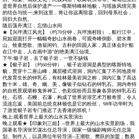
是世界自然后保护遗产一一喀斯特峰林地貌，与瑶族风情完美
的结合与统一;来到这里，将让你远离喧嚣，回到母系社会，
回归大自然。
随后荡舟漓江，忘情山水间
★【兴坪漓江风光】（约70分钟，兴坪渔村段），船行江中，
宛如迎面打开一幅幅奇妙山水画卷，可观奇峰倒影、碧水青
山、牧童悠歌、渔翁闲钓、古朴的田园人家，真正体会到“船
在江中走，人在画中游”的绝美漓江仙境。
下午:银子岩，去了银子岩，一世不缺钱
★【银子岩】（约60分钟），银子岩溶洞是典型的喀斯特地
貌，贯穿十二座山峰，属层楼式溶洞，洞内汇集了不同地质年
代发育生长的钟乳石，有桂林最美岩洞之称，洞内汇集了高达
数十米，雄、奇、幽、美，像银子似钻石的钟乳石。洞内奇特
的自然景观堪称鬼斧神工，色彩缤纷而且形象各异的钟乳石石
柱、石塔、石幔、石瀑，构成了世界岩溶艺术万般奇景，令人
流连忘返，美国前总统克林顿也是它的粉丝， 98年访华时为
了游览银子岩专门推迟了去香港的班机！
晚上:观看世界上最大的山水实景演出
晚上观看★【印象刘三姐】--世界上最大的山水实景剧场，我
国著名导演张艺谋出任总导演，国家一级编剧梅帅元任总策
划、制作人，以及两位年轻导演--王潮歌、樊跃的加盟，数易