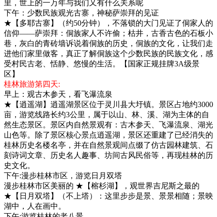
里，世上的一万年与我们又有什么关系呢
下午：少数民族观光古寨，神秘萨崇拜的见证
★【多耶古寨】（约50分钟），不落锁的大门见证了侗家人的
信仰——萨崇拜：侗族家人不许偷；枯井，古香古色的石板小
巷，灰白的青砖墙诉说着侗族的历史，侗族的文化，让我们走
进他们家里做客，真正了解侗族这个少数民族的民族文化，感
受村民古老、恬静、悠慢的生活。【国家正规挂牌3A级景
区】
桂林旅游第四天:
早上：观古木参天，看飞瀑流泉
★【逍遥湖】逍遥湖景区位于灵川县大圩镇。景区占地约3000
亩，游览线路长约3公里，属于以山、林、溪、湖为主体的自
然生态景区。景区内自然景观有：古木参天、飞瀑流泉、湖光
山色等。除了景区核心景点逍遥湖，景区还重建了已经消失的
桂林历史名楼名亭，并在自然景观间点缀了仿古园林建筑、石
刻诗词文章、历史名人趣事、坊间古风民俗等，再现桂林的历
史文化。
下午:漫步桂林市区，游览日月双塔
漫步桂林市区美丽的 ★【榕杉湖】，观世界吉尼斯之最的
★【日月双塔】（不上塔）：这里步步是景、景景相随；景映
湖中，人在画中。
下午:游览桂林的老八景