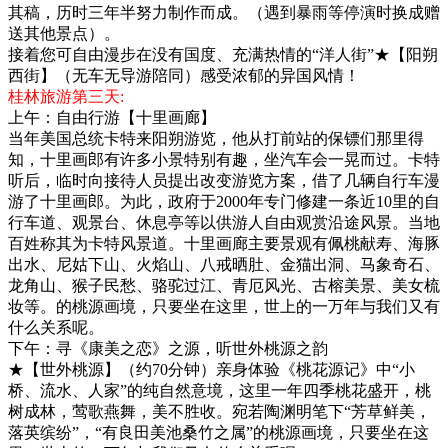
其稿，历时三年半努力制作而成。（遇到暴雨等停演时换成赠
送其他景点）。
接着您可自由漫步在没有国度、充满热情的“洋人街”★【阳朔
西街】（无车无导游陪同）感受浓郁的异国风情！
桂林旅游第三天:
上午：自由行游【十里画廊】
当年美国总统卡特来阳朔游览，他从打前站的保镖们那里得
知，十里画郎有许多小景特别有趣，坐汽车会一晃而过。卡特
听后，临时向接待人员提出改变游览方案，借了几辆自行车漫
游了十里画郎。为此，政府于2000年专门修建一条近10里的自
行车道、观景台、休息亭等以供游人自由观赏沿途风景。当地
百姓称其为卡特风景道。十里画廊主要景观有佩桃献寿、海豚
出水、尼姑下山、火焰山、八戒晒肚、金猫出洞、马象奇石、
龙角山、猴子民愁、骆驼过江、青厄风光、古榕美景、美女梳
妆等。的桃源画境，只要坐在这里，世上的一万年与我们又有
什么关系呢。
下午：寻《康美之恋》之源，听世外桃源之韵
★【世外桃源】（约70分钟）亲身体验《桃花源记》中“小
桥、流水、人家”的纯自然意境，这里一年四季桃花盛开，桃
树成林，莺歌燕舞，美不胜收。宛若陶渊明笔下“芳草鲜美，
落英缤纷”，“有良田美池桑竹之属”的桃源画境，只要坐在这