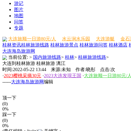
游记
图片
地图
问答
专题
大连旅顺一日游80元/人
水云涧水乐园
大连游艇
金石
桂林资讯
桂林旅游线路
桂林旅游景点
桂林旅游问答
桂林酒店
大连海岛旅游网
当前位置:
>
国内旅游线路
>
桂林
>
桂林旅游线路
>
大连到桂林旅游 桂林旅游 漓江
时间:2022-05-22 13:44 来源:未知 作者:晓彤 点击:
次
·
2023樱桃采摘30元
·
2023大连发现王国
·
大连旅顺一日游80元/
------
大连海岛旅游网
编辑
顶一下
(0)
0%
踩一下
(0)
0%