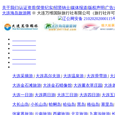
关于我们
|
认证资质
|
荣誉纪实
|
招贤纳士
|
媒体报道
|
版权声明
|
广告
大连海岛旅游网
※ 大连万维国际旅行社有限公司（旅行社许可证号：
辽公网安备 21020202000115
大连采摘游
|
大连高尔夫游
|
大连温泉游
|
大连滑雪游
|
大
大连金石滩旅游
|
大连金石蜡像馆
|
大连薰衣草庄园
|
大连
大连一日游
|
大连两日游
|
大连三日游
|
大连四日游
|
大连五
大长山岛
|
小长山岛
|
蛤蜊岛
|
哈仙岛
|
黑岛
|
格仙岛
|
塞里岛
张家界旅游
|
云南旅游
|
西藏旅游
|
北京旅游
|
九寨沟旅游
|