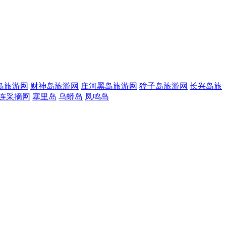
岛旅游网
财神岛旅游网
庄河黑岛旅游网
獐子岛旅游网
长兴岛旅
连采摘网
塞里岛
乌蟒岛
凤鸣岛