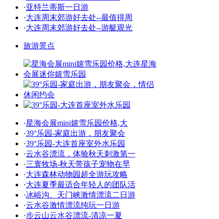
·
亚特兰蒂斯一日游
·
大连周末郊游好去处--最值得周
·
大连周末郊游好去处--游艇观光
旅游景点
·
星海会展mini嬉雪乐园价格,大
·
39°乐园-家庭出游，朋友聚会
·
39°乐园-大连首座室外水乐园
·
云水谷漂流，体验秋天刺激第一
·
三寰牧场-秋天带孩子宠物在早
·
大连森林动物园超全游玩攻略
·
大连夏季最适合年轻人的团队活
·
冰峪沟、天门峡激情漂流二日游
·
云水谷激情漂流纯玩一日游
·
步云山云水谷漂流-清凉一夏