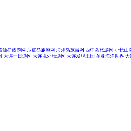
格仙岛旅游网
瓜皮岛旅游网
海洋岛旅游网
西中岛旅游网
小长山
园
大连一日游网
大连境外旅游网
大连发现王国
圣亚海洋世界
大