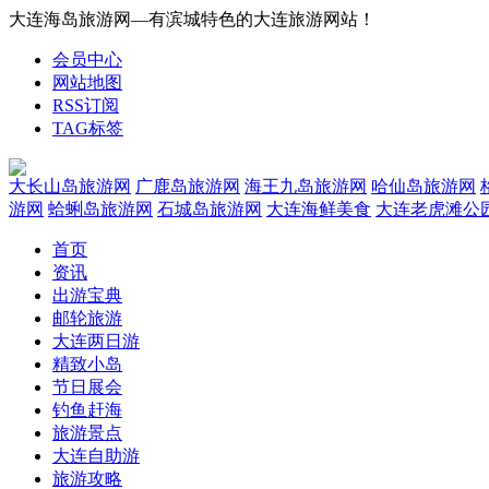
大连海岛旅游网—有滨城特色的大连旅游网站！
会员中心
网站地图
RSS订阅
TAG标签
大长山岛旅游网
广鹿岛旅游网
海王九岛旅游网
哈仙岛旅游网
游网
蛤蜊岛旅游网
石城岛旅游网
大连海鲜美食
大连老虎滩公
首页
资讯
出游宝典
邮轮旅游
大连两日游
精致小岛
节日展会
钓鱼赶海
旅游景点
大连自助游
旅游攻略