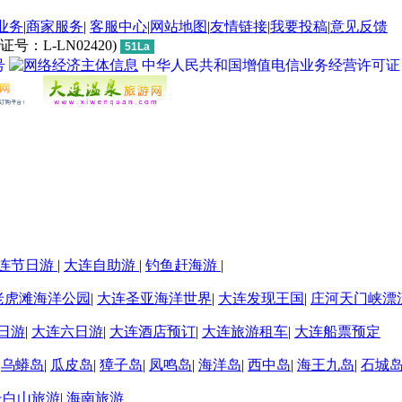
业务
|
商家服务
|
客服中心
|
网站地图
|
友情链接
|
我要投稿
|
意见反馈
L-LN02420)
51La
号
中华人民共和国增值电信业务经营许可证 经营许
连节日游
|
大连自助游
|
钓鱼赶海游
|
老虎滩海洋公园
|
大连圣亚海洋世界
|
大连发现王国
|
庄河天门峡漂
日游
|
大连六日游
|
大连酒店预订
|
大连旅游租车
|
大连船票预定
|
乌蟒岛
|
瓜皮岛
|
獐子岛
|
凤鸣岛
|
海洋岛
|
西中岛
|
海王九岛
|
石城
长白山旅游
|
海南旅游