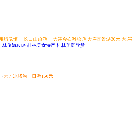
滩蜡像馆
长白山旅游
大连金石滩旅游
大连夜景游30元
大连
桂林旅游攻略
桂林美食特产
桂林美图欣赏
人
·
大连冰峪沟一日游150元