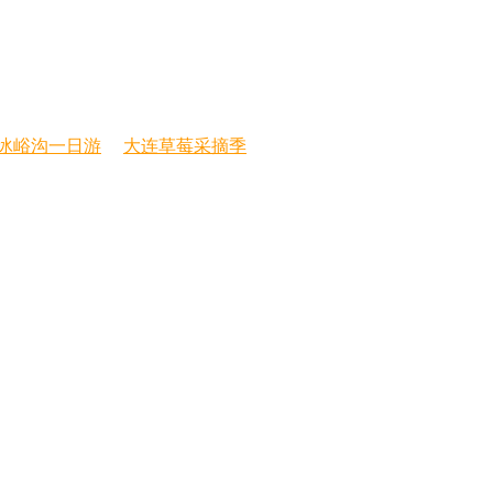
冰峪沟一日游
大连草莓采摘季