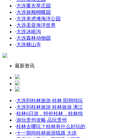
·
大连薰衣草庄园
·
大连旅顺蝴蝶园
·
大连老虎滩海洋公园
·
大连圣亚海洋世界
·
大连冰峪沟
·
大连森林动物园
·
大连横山寺
最新资讯
·
大连到桂林旅游 桂林 阳朔纯玩
·
大连到桂林旅游 桂林旅游 漓江
·
桂林6日游，特价桂林，桂林纯
·
游玩贵州攻略 品玩贵州
·
桂林去哪玩？桂林有什么好玩的
·
十一期间桂林旅游线路 大连