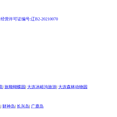
可证编号:辽B2-20210070
流
|
旅顺蝴蝶园
|
大连冰峪沟旅游
|
大连森林动物园
岛
|
财神岛
|
长兴岛
|
广鹿岛