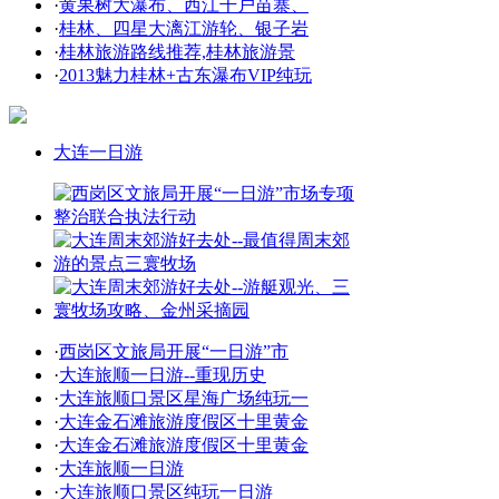
·
黄果树大瀑布、西江千户苗寨、
·
桂林、四星大漓江游轮、银子岩
·
桂林旅游路线推荐,桂林旅游景
·
2013魅力桂林+古东瀑布VIP纯玩
大连一日游
·
西岗区文旅局开展“一日游”市
·
大连旅顺一日游--重现历史
·
大连旅顺口景区星海广场纯玩一
·
大连金石滩旅游度假区十里黄金
·
大连金石滩旅游度假区十里黄金
·
大连旅顺一日游
·
大连旅顺口景区纯玩一日游