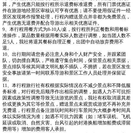
算，产生优惠只能按行程所示退费标准退费，所有门票优惠证
件在旅游地经景区审核认可亨有优惠；请不要使用假证件一经
景区发现将作报警处理，行程内赠送景点并非都为免费景点，
产生优惠无退费并配合导游出示相关优惠证件。
9、本行程用餐方式为8-10人/桌，按行程所列正餐数和用餐标
准操作，菜品数量根据用餐实际人数进行调整，如当团人数不
足5人，我社将退其餐标自理正餐，出团中自动放弃费用不
退。
10、出行期间请您务必注意人身和个人财产安全，并跟紧团
队，切勿擅自离队，严格遵守集合时间，保管景点相关票据，
景点排队等候其间请文明礼貌不插队，不拥挤，若在景区发生
安全事故请第一时间联系导游和景区工作人员处理并保留证
据。
11、本行程旅行社有权根据实际情况在不减少景点和不降低服
务标准，对行程先后顺序作出相应的调整，如遇人力不可抗拒
因素或政策性调整导致无法游览的景点，我社有权取消退其差
价或更换为其它等价景点，赠送景点未观赏或游览不再补充并
无费退，行程景点备注游玩时间和行车景间为大概参考时间具
体以实际情况为准；如遇不可抗力因素（如：堵车误机、飞机
延误或取消、自然灾害、台风引起的封港换船增加船费或滞留
费用等）增加的费用客人承担。