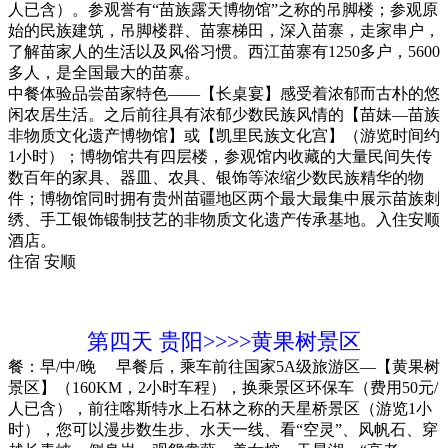
人已含）。参观誉有“苗族露天博物馆”之称的吊脚楼；参观原
始的民族建筑，吊脚楼群、苗寨梯田，深入苗寨，走家串户，
了解苗家人的生活以及风俗习惯。西江苗寨有1250多户，5600
多人，是全国最大的苗寨。
中餐体验品尝苗家特色——【长桌宴】感受着浓郁而古朴的悠
闲农居生活。之后前往具有浓郁少数民族风情的【苗妹—苗族
非物质文化遗产博物馆】或【凯里民族文化宫】（游览时间约
1小时）；博物馆共有四层楼，参观馆内收藏的大量民间失传
数百年的家具、器皿、农具、银饰等浓缩少数民族精华的物
件；博物馆同时拥有贵州苗疆地区两个最大最集中展示苗族刺
绣、手工银饰锻制技艺的非物质文化遗产传承基地。入住安顺
酒店。
住宿
安顺
第四天
贵阳>>>>黄果树景区
餐：早/中/晚
早餐后，乘车前往国家5A级旅游区—【黄果树
景区】（160KM，2小时车程），换乘景区环保车（费用50元/
人已含），前往喀斯特水上石林之称的天星桥景区（游览1小
时），您可以漫步数生步、水天一线、看“空灵”、风帆石、穿