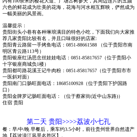
内有100余米的樱花大道、广场古树参天，其周边连片的五颜
六色的鲜花成为壮美的花海，花海与河水相互辉映，俨然成为
一幅美丽的风景画。
温馨提示：
贵阳街头小巷有各种琳琅满目的特色小吃，下面我们向大家推
荐几家贵阳比较有名，并且口味很好的店家:
贵阳青云路留一手烤鱼电话：0851-88661588 （位于贵阳市南
明区青云路113号）
贵阳银座红汤思念丝娃娃电话：0851-85817657（位于贵阳小
十字银座商城负1楼）
贵阳都司路花溪王记牛肉粉：0851-85817657（位于贵阳市市
一医斜对面）
贵阳南门口肠旺面电话：18685100928（位于贵阳下护国路
口）
贵阳金牌罗记肠旺面电话：（位于蔡家街(近中山东路)）
住宿
贵阳
第二天
贵阳>>>>荔波小七孔
餐：早/中/晚
早餐后，乘车约3.5小时，前往贵州世界自然遗产
地【荔波漳江风景名胜区】。