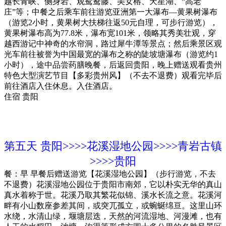
越长青峡、侧身岩、观鸳鸯藤、美女榕、天星湖、“高老
庄”等；中餐之后乘车前往游览亚洲第一大瀑布—黄果树瀑布
（游览2小时，黄果树大扶梯往返50元自理，可步行游览），
黄果树瀑布高为77.8米，瀑布宽101米，领略其秀美壮观，穿
越西游记中神奇的水帘洞，路过犀牛潭等景点；然后乘景区观
光车前往被誉为中国最宽的瀑布之称的陡坡塘瀑布（游览约1
小时），途中品尝药膳晚餐，后返回贵阳，晚上赠送观看贵州
特色大型演艺节目【多彩贵州风】（不去不退费）观看完毕后
前往酒店入住休息。入住酒店。
住宿
贵阳
第五天
贵阳>>>>花溪湿地公园>>>>青岩古镇
>>>>贵阳
餐：早
早餐后赠送游览【花溪湿地公园】（步行游览，不去
不退费）花溪湿地公园位于贵阳市南郊，它以朴实无华的真山
真水着称于世。花溪乃取其繁花似锦、溪水长流之意。花溪河
畔有小山数座参差其间，或突兀孤立，或蜿蜒绵亘。这里山环
水绕，水清山绿，堰塘层迭，天然的河流湿地、河漫滩，也有