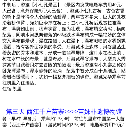
中餐后，游览【小七孔景区】（景区内换乘电瓶车费用40元/
人已含，意外保险5元/人已含），游览小七孔古桥，古色古香
的桥下是绿得令人心醉的涵碧潭，两岸古木参天，巨大的虬枝
沿着桥伸臂，宛如巨伞撑在桥上；过小七孔桥后观赏拉雅瀑
布，瀑势如山倒，吼声状雷，颇为壮观，瀑布腾空喷泻，横向
坠落，同响水河纵向错落的68级跌水瀑布构成一幅绝妙的立体
交叉瀑布群景观，瀑在路侧，人在瀑下，瀑布溅喷的水雾飘飘
洒洒，给有客扑面凉爽的享受。后游览水上森林，河谷里丛生
着茂密的乔木和灌木，形成一道翡翠屏障，这种水在石上淌，
树在水中长的奇景，甚是奇妙。后游览翠谷瀑布，大型真人秀
探索节目跟着贝尔去冒险的拍摄地；最后游览有小九寨之称的
卧龙潭瀑布，潭水静静的流淌，坠落中被分成百十条细流，贴
着岩石缓缓而下，犹如一幅整齐细密的珠帘。游览完毕乘车前
往凯里入住酒店。
住宿
凯里
第三天
西江千户苗寨>>>>苗妹非遗博物馆
餐：早/中
早餐后，乘车约1.5小时，前往凯里市中国第一大苗
寨【西江千户苗寨】（游览时间约2.5小时，电瓶车费用20元/