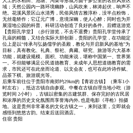
人工的水稻田、池塘、沟渠等形成方圆十多公里的名胜风景区
域；天然公园内一路环境幽静，山风吹来，林涛起伏，响声不
绝。花溪风景区山水清秀，民俗风情古雅淳朴，没半点粉饰，
无丝毫矫作；它辽元广博，意境深幽，使人心醉；同时也为开
展湿地公园的科普、科研活动创造了良好的条件。后赠送游览
【贵阳孔学堂】（步行游览，不去不退费）贵阳孔学堂传承了
孔庙的精髓，又结合实际大胆创新，贵阳的孔学堂，在功能定
位上是以“传承与弘扬儒学的圣殿，教化与开启新风的基地”为
目标，具有教化、礼典、祭祀、典藏、研究、旅游等六大基本
功能，就建设规模、面积、功能来说，堪称中国第一、世界第
一。不但能够满足公民道德教育、未成年人思想道德教育的需
求，市民还可在此坐而论道、以文会友，也可在此吟诗作赋、
品茶下棋、旅游观光等。
后乘车前往位于贵阳市南郊约29km的【青岩古镇】（乘车1小
时左右），抵达古镇自由参观。中餐在古镇自理当地小吃（游
览时间 2小时），古镇以密集的古建筑群、保存完好的古民居
和浓厚的历史文化氛围而享誉海内外, 也是电影《寻枪》拍摄
地。这是贵州非常著名的文化古镇之一，来到这里，立即就会
感悟到悠悠古韵。结束后送回酒店。
住宿
贵阳