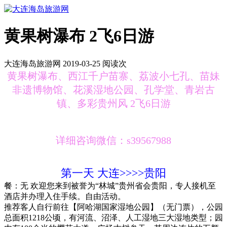
黄果树瀑布 2飞6日游
大连海岛旅游网 2019-03-25 阅读
次
黄果树瀑布、西江千户苗寨、荔波小七孔、苗妹
非遗博物馆、花溪湿地公园、孔学堂、青岩古
镇、多彩贵州风 2飞6日游
详细
咨询微信：s39567988
第一天
大连>>>>贵阳
餐：无
欢迎您来到被誉为“林城”贵州省会贵阳，专人接机至
酒店并办理入住手续。自由活动。
推荐客人自行前往【阿哈湖国家湿地公园】（无门票），公园
总面积1218公顷，有河流、沼泽、人工湿地三大湿地类型；园