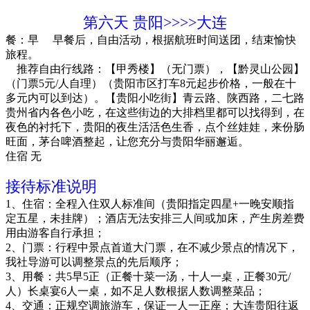
第六天
贵阳>>>>大连
餐：早
早餐后，自由活动，根据航班时间送团，结束愉快
旅程。
推荐自由行线路：【甲秀楼】（无门票），【黔灵山公园】
（门票5元/人自理）（贵阳市区打车8元起步价格，一般在十
多元内可以到达）。【贵阳小吃街】青云路、陕西路，二七路
贵州省内各色小吃，在这些街边的大排档里都可以找得到，在
夜色的衬托下，贵阳的夜生活活色生香，点个丝娃娃，来份肠
旺面，茅台啤酒整起，让您充分与贵阳华丽邂逅。
住宿
无
接待标准说明
1、住宿：全程入住双人标准间（贵阳指定四星+一晚安顺指
定五星，未挂牌）；酒店无法安排三人间或加床，产生房差费
用由游客自行承担；
2、门票：行程中景点首道大门票，在不减少景点的情况下，
我社导游可以调整景点的先后顺序；
3、用餐：共5早5正（正餐十菜一汤，十人一桌，正餐30元/
人）长桌宴6人一桌，如不足人数根据人数调整菜品；
4、交通：正规空调旅游车，保证一人一正座；大连贵阳往返