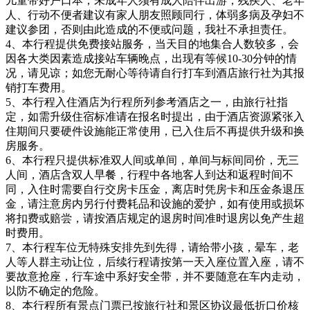
儿童带好户口本；未成年人须有成人陪伴出游，残疾人、老年
人、行动不便者建议有家人朋友照顾同行，体弱多病及孕妇不
建议参团，否则由此造成的不便或问题，我社不承担责任。
4、本行程提供免费接站服务，当天目的地集合人数较多，会
因各大类因素造成接站车辆晚点，出现有等候10-30分钟的情
况，请见谅；如您无耐心等待请自行打车到酒店旅行社为其报
销打车费用。
5、本行程入住酒店为行程所列参考酒店之一，由旅行社指
定，如需升级住宿标准请在报名时提出，由于酒店资源紧张入
住期间只要硬件设施能正常使用，已入住后不再提供升级和换
房服务。
6、本行程只提供标准双人间或单间，单间与标间同价，无三
人间，酒店含双人早餐，行程中各地客人到达和返程时间不
同，入住时需要自行交房卡压金，离店时凭房卡和压金条退压
金，请注意房内另行付费耗品和设施的爱护，如有使用或损坏
将扣费或赔尝，请按酒店规定的退房时间准时退房以免产生超
时费用。
7、本行程车位无特殊安排先到先得，请给带小孩，晕车，老
人等人群主动让位，后续行程请按第一天入座位置入座，请不
要故意抢座，行车途中系好安全带，并不要随意在车内走动，
以防不确定的危险。
8、本行程所有景点门票已按旅行社和景区协议最低折口价核