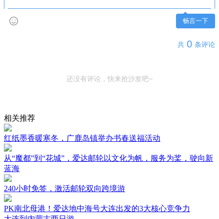
畅言一下
0
共
条评论
还没有评论，快来抢沙发吧~
相关推荐
红纸墨香暖寒冬，广鹿岛镇举办书春送福活动
从“魔都”到“花城”，爱达邮轮以文化为帆，服务为桨，驶向新
蓝海
240小时免签，激活邮轮双向跨境游
PK南北母港！爱达地中海号大连出发的3大核心竞争力
大连到内蒙古两日游