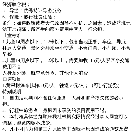
经济舱含税；
5、导游：优秀持证导游服务；
6、保险：旅行社责任险；
备注：如遇政策或者天气原因等不可抗力之因素，造成航班无
法正常起降，所产生的额外费用由客人自行承担。
儿童标准
1.儿童14周岁以下，1.2米以下，包含当地正餐、车位、导服、
往返大交通、景区必须乘坐小交通，不含门票、不占床、不含
早餐
2.儿童14周岁以下，1.2米以上，需要加收115元/人景区小交通
费用不含
人身意外险、航空意外险、其他个人消费
自选项目
1.黄果树瀑布扶梯30元/人，往返50元/人；（可步行游览）
特别说明
1、自由活动期间不含任何服务，人身和财产损失旅游者承
担。
2、行程中旅游者自身原因未享受的项目费用不退。
3、本行程具体游览顺序我社根据实际情况经过客人同意可以
调整，游览内容不减少。
4、凡不可抗力和第三方原因等非因我社原因造成的游览及费