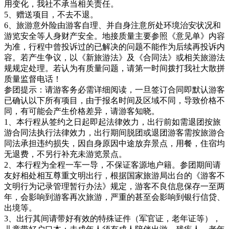
用变化，我社不承当相关责任。
5、赠送项目，不去不退。
6、旅游意外险由游客自理、并自身注意所处环境治安状况和
游览安全等人身财产安全。地接质量主要参照《意见单》内容
为准，行程中曾投诉过的已解决的问题不能作为后续再投诉内
容。若产生争议，以《新旅游法》及《合同法》或相关旅游法
规规定处理。若认为有质量问题，请第一时间拨打我社大散拼
质量监督电话！
参团提示：请游客务必需详细阅读，一旦签订合同即默认游客
已确认以下所有项目，由于报名时间及区域不同，导致价格不
同，有可能会产生价格差异，请游客知晓。
1、本行程从签约之日起即起法律效力，出行前如需退团按旅
游合同法执行法律效力，出行期间脱团或退团游客需按旅游合
同法承担违约损失，因自身原因中途放弃景点，用餐，住宿均
无退费，不另行补充未游览景点。
2、本行程为全程一车一导，不保证客源地户籍。参团期间请
友好相处相互尊重文明出行，根据国家旅游局出台的《游客不
文明行为记录管理暂行办法》规定，游客不良信息保存一至两
年，会影响到游客再次旅游，严重的甚至会影响到银行信贷、
出境等。
3、出行其间请带好有效的特殊证件（军官证，老年证等），