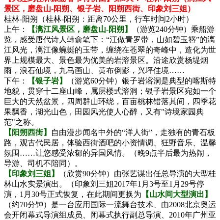
景区，磨盘山-阳朔、银子岩、阳朔西街、印象刘三姐）
桂林-阳朔（桂林-阳朔：距离70公里，行车时间2小时）
上午：
【漓江风景区，磨盘山-阳朔】
（游览240分钟）乘船游
览，感受唐代诗人韩俞笔下：“江做青罗带，山如碧玉簪”的漓
江风光，漓江像蜿蜒的玉带，缠绕在苍翠的奇峰中，造化为世
界上规模最大、景色最为优美的岩溶景区。沿途欣赏杨堤烟
雨，浪石仙境，九马画山、黄布倒影，兴坪佳境……
下午：
【银子岩】
（游览60分钟）银子岩溶洞是典型的喀斯特
地貌，贯穿十二座山峰，属层楼式溶洞；银子岩景区宛如一个
巨大的天然盆景，四周群山环绕，百亩桃林错落其间，四季花
果飘香，湖光山色，田园风光使人心醉，又有"诗境家园典
范"之称。
【阳朔西街】
自由漫步闻名中外的“洋人街”，走独有的青石板
路，观古代民居，体验西街酒吧的小资情调、狂野音乐、温馨
氛围……让您感受浓郁的异国风情。（晚9点半后最为热闹，
导游、司机不陪同）。
【印象刘三姐】
（欣赏90分钟）由张艺谋出任总导演的大型桂
林山水实景演出。（印象刘三姐2017年1月3号至1月29号停
演，1月30号正式恢复，在此期间更换为
【山水间大型演出】
（约70分钟）是一台应用国际一流舞台技术、由2008北京奥运
会开闭幕式导演组成员、闭幕式执行副总导演、2010年广州亚