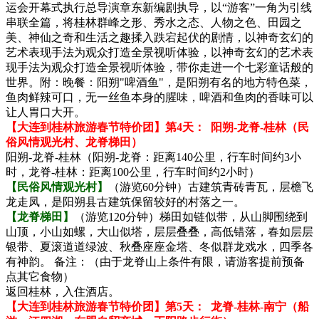
运会开幕式执行总导演章东新编剧执导，以“游客”一角为引线
串联全篇，将桂林群峰之形、秀水之态、人物之色、田园之
美、神仙之奇和生活之趣揉入跌宕起伏的剧情，以神奇玄幻的
艺术表现手法为观众打造全景视听体验，以神奇玄幻的艺术表
现手法为观众打造全景视听体验，带你走进一个七彩童话般的
世界。附：晚餐：阳朔"啤酒鱼"，是阳朔有名的地方特色菜，
鱼肉鲜辣可口，无一丝鱼本身的腥味，啤酒和鱼肉的香味可以
让人胃口大开。
【大连到桂林旅游春节特价团】
第4天：
阳朔-龙脊-桂林（民
俗风情观光村、龙脊梯田）
阳朔-龙脊-桂林（阳朔-龙脊：距离140公里，行车时间约3小
时，龙脊-桂林：距离100公里，行车时间约2小时）
【民俗风情观光村】
（游览60分钟）古建筑青砖青瓦，层檐飞
龙走凤，是阳朔县古建筑保留较好的村落之一。
【龙脊梯田】
（游览120分钟）梯田如链似带，从山脚围绕到
山顶，小山如螺，大山似塔，层层叠叠，高低错落，春如层层
银带、夏滚道道绿波、秋叠座座金塔、冬似群龙戏水，四季各
有神韵。 备注：（由于龙脊山上条件有限，请游客提前预备
点其它食物）
返回桂林，入住酒店。
【大连到桂林旅游春节特价团】
第5天：
龙脊-桂林-南宁（船