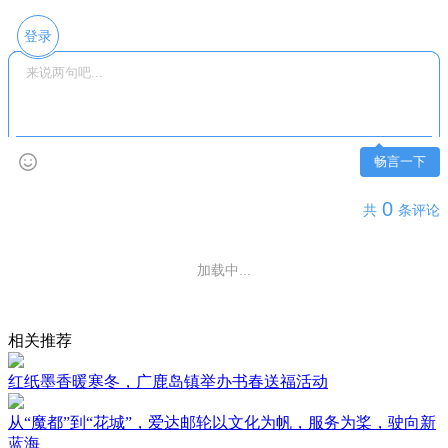
登录
畅言一下
0
共
条评论
加载中...
相关推荐
红纸墨香暖寒冬，广鹿岛镇举办书春送福活动
从“魔都”到“花城”，爱达邮轮以文化为帆，服务为桨，驶向新
蓝海