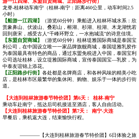
游一江四湖、东盟自贸商城、正阳路步行街）
龙脊-桂林动车南宁（桂林-南宁：距离460公里，动车时间2.5
小时）
【船游一江四湖】
（游览60分钟）乘船进入桂林环城水系：欣
赏象鼻山、伏波山、叠彩山，榕湖、杉湖、桂湖、木龙湖恍若
回到唐宋，感受古人“千峰环野立，一水抱城流”的诗意佳境。
【东盟自贸商城】
（游览60分钟）桂林堤雅国际商城是泰国宝
利公司，在中国设立唯一一家品牌旗舰商城，泰国堤雅乳胶作
为泰国最具有特色的商品，通过东盟免税进入中国，泰国宝利
公司选址桂林，设立堤雅国际商城，宣传泰国国宝—乳胶，为
中泰友谊锦上添花。
【正阳路步行街】
各处都是名牌商店，和各种风味的精美小吃
店，是桂林市区最繁华的集休闲、购物、娱乐于一体的步行街
道。
【大连到桂林旅游春节特价团】
第6天：
桂林-南宁
乘动车赴南宁，抵达后司机接送至酒店，客人自由活动。
【大连到桂林旅游春节特价团】
第7天：
南宁-大连
早餐后，乘机返大连，结束愉快行程。
————【大连到桂林旅游春节特价团】6日体验之旅