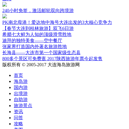
240小时免签，激活邮轮双向跨境游
PK南北母港！爱达地中海号大连出发的3大核心竞争力
【春节大连到桂林旅游】双飞6日游
希腊七大鲜为人知的顶级滑雪胜地
迪拜的独特美食——空中餐厅
张家界打造国内外著名旅游胜地
长海县——大连市第一个国家级生态县
800多个景区可免费逛 2017陕西旅游年票今起发售
版权所有 © 2005-2017 大连海岛旅游网
首页
海岛游
国内游
出境游
自助游
旅游景点
资讯
问答
攻略