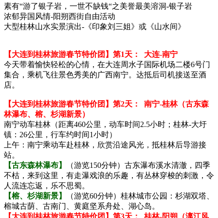
素有“游了银子岩，一世不缺钱“之美誉最美溶洞-银子岩
浓郁异国风情-阳朔西街自由活动
大型桂林山水实景演出-《印象刘三姐》或《山水间》
【大连到桂林旅游春节特价团】
第1天：
大连-南宁
今天带着愉快轻松的心情，在大连周水子国际机场二楼6号门
集合，乘机飞往景色秀美的广西南宁。达抵后司机接送至酒
店。
【大连到桂林旅游春节特价团】
第2天：
南宁-桂林（古东森
林瀑布、榕、杉湖新景）
南宁动车桂林（距离460公里，动车时间2.5小时；桂林-大圩
镇：26公里，行车约时间1小时）
上午：南宁乘动车赴桂林，欣赏沿途风光，抵桂林后导游接
站。
【古东森林瀑布】
（游览150分钟）古东瀑布溪水清澈，四季
不枯，来到这里，有走瀑戏浪的乐趣，有丛林穿梭的刺激，令
人流连忘返，乐不思蜀。
【榕、杉湖新景】
（游览60分钟）桂林城市公园：杉湖双塔、
榕城古荫、古南门、黄庭坚系舟处、湖心岛。
【大连到桂林旅游春节特价团】
第3天：
桂林-阳朔（漓江风