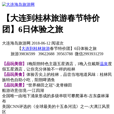
【大连到桂林旅游春节特价
团】6日体验之旅
大连海岛旅游网 2018-06-12 阅读
次
【
大连到
桂林旅游
春节特价团】6日体验之旅
旅游39836599 39622688 39563788 微信2993931259
【品玩美宿】
1晚阳朔特色主题五星酒店，1晚入住戴斯
温泉
度
假五星酒店，让你充分体验不一样的桂林
【品玩美食】
体验舌尖上的桂林，品尝当地地道风味：桂林民
族特色自助小吃，阳朔啤酒鱼
【品玩美景】
“世界梯田之冠”-龙脊梯田
船游诗意佳境-一江四湖
全国唯一由地下涌泉形成的多级串联可攀爬瀑布-古东森林瀑
布
美国CNN评选的《全球最美的十五条河流》之一-大漓江风景
区