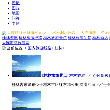
游记
图片
地图
问答
专题
大连旅顺一日游80元/人
水云涧水乐园
大连游艇
金石
桂林资讯
桂林旅游线路
桂林旅游景点
桂林旅游问答
桂林酒店
大连海岛旅游网
当前位置:
>
国内旅游线路
>
桂林
>
[
桂林旅游景点
]
桂林旅游：生态环保教
桂林古东瀑布位于桂林市区往东26公里,沿漓江而下,位于桂林