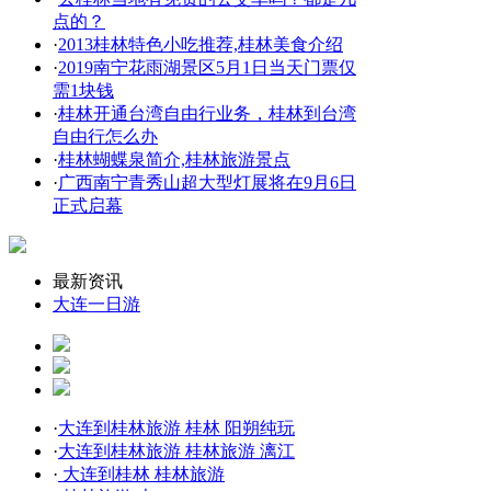
点的？
·
2013桂林特色小吃推荐,桂林美食介绍
·
2019南宁花雨湖景区5月1日当天门票仅
需1块钱
·
桂林开通台湾自由行业务，桂林到台湾
自由行怎么办
·
桂林蝴蝶泉简介,桂林旅游景点
·
广西南宁青秀山超大型灯展将在9月6日
正式启幕
最新资讯
大连一日游
·
大连到桂林旅游 桂林 阳朔纯玩
·
大连到桂林旅游 桂林旅游 漓江
·
大连到桂林 桂林旅游