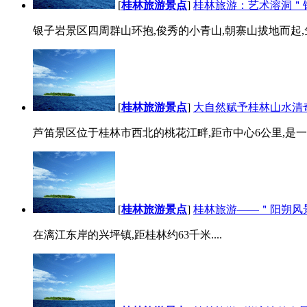
[
桂林旅游景点
]
桂林旅游：艺术溶洞＂
银子岩景区四周群山环抱,俊秀的小青山,朝寨山拔地而起,耸
[
桂林旅游景点
]
大自然赋予桂林山水清
芦笛景区位于桂林市西北的桃花江畔,距市中心6公里,是一
[
桂林旅游景点
]
桂林旅游——＂阳朔风
在漓江东岸的兴坪镇,距桂林约63千米....