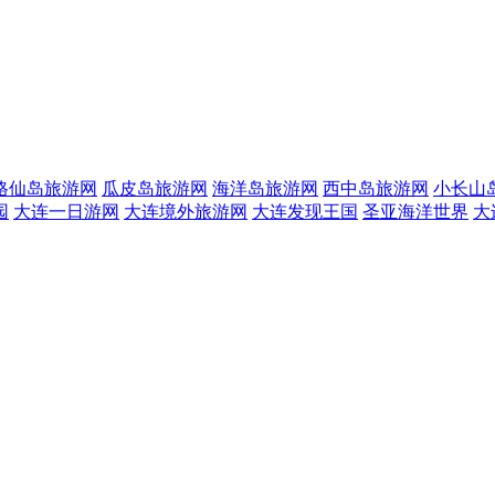
格仙岛旅游网
瓜皮岛旅游网
海洋岛旅游网
西中岛旅游网
小长山
园
大连一日游网
大连境外旅游网
大连发现王国
圣亚海洋世界
大