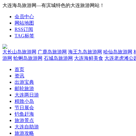
大连海岛旅游网—有滨城特色的大连旅游网站！
会员中心
网站地图
RSS订阅
TAG标签
大长山岛旅游网
广鹿岛旅游网
海王九岛旅游网
哈仙岛旅游网
游网
蛤蜊岛旅游网
石城岛旅游网
大连海鲜美食
大连老虎滩公
首页
资讯
出游宝典
邮轮旅游
大连两日游
精致小岛
节日展会
钓鱼赶海
旅游景点
大连自助游
旅游攻略