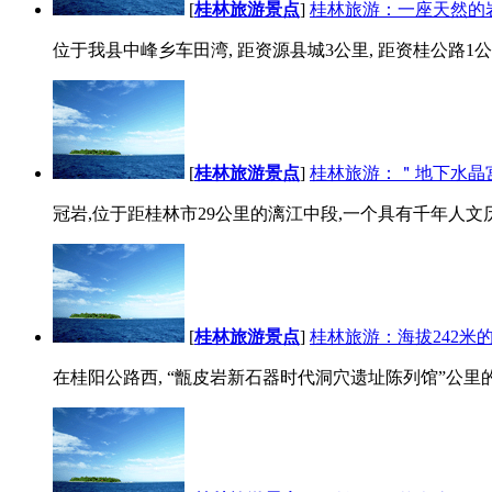
[
桂林旅游景点
]
桂林旅游：一座天然的
位于我县中峰乡车田湾, 距资源县城3公里, 距资桂公路1公
[
桂林旅游景点
]
桂林旅游：＂地下水晶
冠岩,位于距桂林市29公里的漓江中段,一个具有千年人文历
[
桂林旅游景点
]
桂林旅游：海拔242米
在桂阳公路西, “甑皮岩新石器时代洞穴遗址陈列馆”公里的雁山镇,