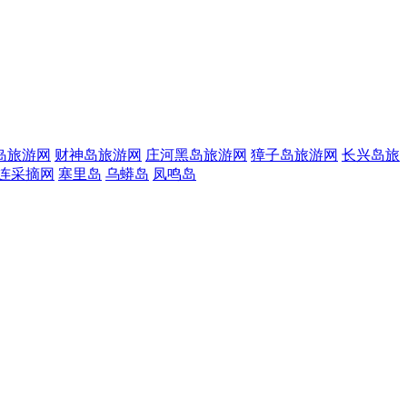
岛旅游网
财神岛旅游网
庄河黑岛旅游网
獐子岛旅游网
长兴岛旅
连采摘网
塞里岛
乌蟒岛
凤鸣岛