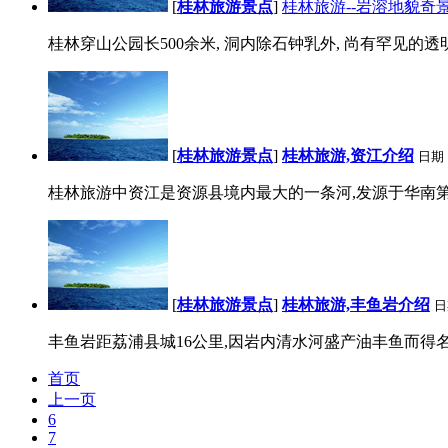
[
桂林旅游景点
]
桂林旅游--岩溶地貌奇
桂林穿山公园长500余米, 洞内除石钟乳外, 尚有罕见的透明
[
桂林旅游景点
]
桂林旅游,资江介绍
日期
桂林旅游中资江是资源县境内最大的一条河,发源于华南第一
[
桂林旅游景点
]
桂林旅游,丰鱼岩介绍
日
丰鱼岩距荔浦县城16公里,因岩内清水河盛产油丰鱼而得名..
首页
上一页
6
7