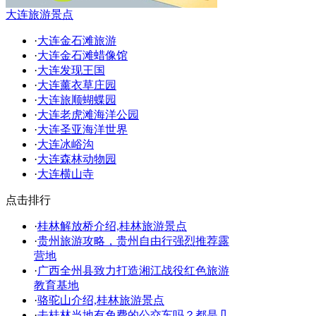
大连旅游景点
·
大连金石滩旅游
·
大连金石滩蜡像馆
·
大连发现王国
·
大连薰衣草庄园
·
大连旅顺蝴蝶园
·
大连老虎滩海洋公园
·
大连圣亚海洋世界
·
大连冰峪沟
·
大连森林动物园
·
大连横山寺
点击排行
·
桂林解放桥介绍,桂林旅游景点
·
贵州旅游攻略，贵州自由行强烈推荐露
营地
·
广西全州县致力打造湘江战役红色旅游
教育基地
·
骆驼山介绍,桂林旅游景点
·
去桂林当地有免费的公交车吗？都是几