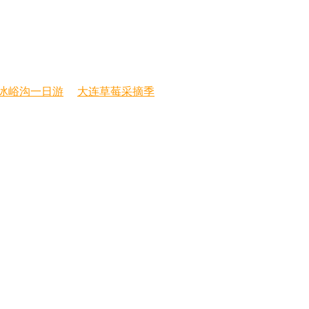
冰峪沟一日游
大连草莓采摘季