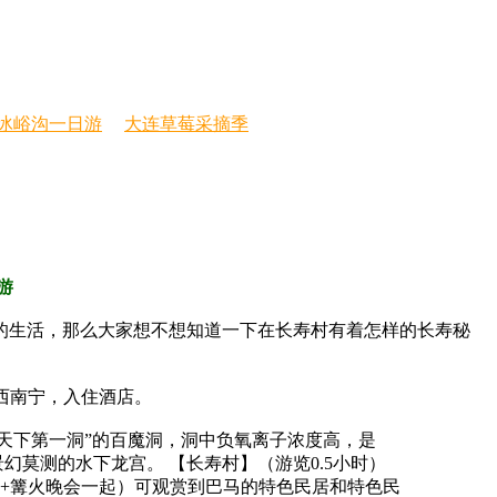
冰峪沟一日游
大连草莓采摘季
游
的生活，那么大家想不想知道一下在长寿村有着怎样的长寿秘
西南宁，入住酒店。
“天下第一洞”的百魔洞，洞中负氧离子浓度高，是
莫测的水下龙宫。 【长寿村】（游览0.5小时）
宴+篝火晚会一起）可观赏到巴马的特色民居和特色民