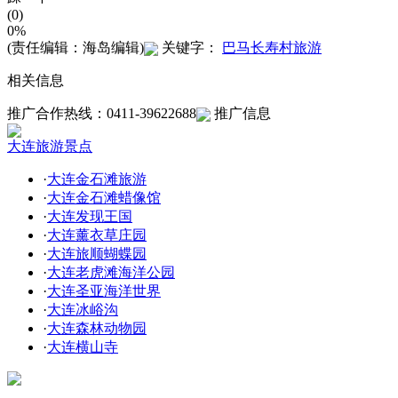
(0)
0%
(责任编辑：海岛编辑)
关键字：
巴马长寿村旅游
相关信息
推广合作热线：0411-39622688
推广信息
大连旅游景点
·
大连金石滩旅游
·
大连金石滩蜡像馆
·
大连发现王国
·
大连薰衣草庄园
·
大连旅顺蝴蝶园
·
大连老虎滩海洋公园
·
大连圣亚海洋世界
·
大连冰峪沟
·
大连森林动物园
·
大连横山寺