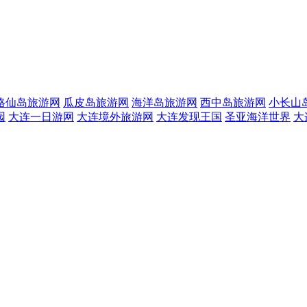
格仙岛旅游网
瓜皮岛旅游网
海洋岛旅游网
西中岛旅游网
小长山
园
大连一日游网
大连境外旅游网
大连发现王国
圣亚海洋世界
大