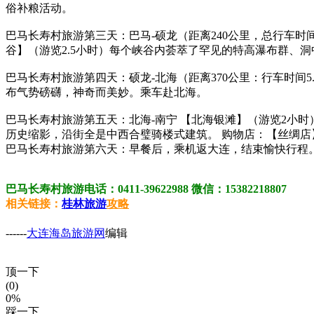
俗补粮活动。
巴马长寿村旅游第三天：巴马-硕龙（距离240公里，总行车时间
谷】（游览2.5小时）每个峡谷内荟萃了罕见的特高瀑布群、
巴马长寿村旅游第四天：硕龙-北海（距离370公里：行车时间
布气势磅礴，神奇而美妙。乘车赴北海。
巴马长寿村旅游第五天：北海-南宁 【北海银滩】（游览2小
历史缩影，沿街全是中西合璧骑楼式建筑。 购物店：【丝绸店
巴马长寿村旅游第六天：早餐后，乘机返大连，结束愉快行程
巴马长寿村旅游电话：0411-39622988 微信：15382218807
相关链接：
桂林旅游
攻略
------
大连海岛旅游网
编辑
顶一下
(0)
0%
踩一下