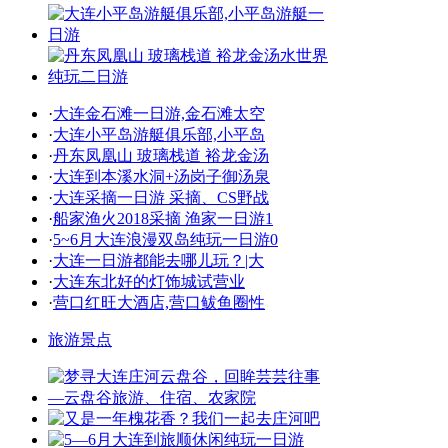
·
大连金石滩一日游,金石滩太空
·
大连小平岛游艇俱乐部,小平岛
·
丹东凤凰山 玻璃栈道 裕龙金汤
·
大连到本溪水洞+汤岗子御汤泉
·
大连采摘一日游 采摘、CS野战
·
船家渔火2018采摘 渔家一日游1
·
5~6月大连浪漫双岛纯玩一日游0
·
大连一日游都能去哪儿玩？|大
·
大连东北好的灯饰城试营业
·
营口红旺大酒店,营口鲅鱼圈性
旅游景点