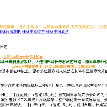
滩蜡像馆
长白山旅游
大连金石滩旅游
大连夜景游30元
大连
桂林旅游攻略
桂林美食特产
桂林美图欣赏
6日游
人
·
大连冰峪沟一日游150元
巴马长寿村旅游攻略、大连到巴马长寿村旅游线路，德天瀑布6日
巴马长寿村旅游电话：0411-39622988 微信：15382218807
命基本都在80以上，更有多位百岁老人依然在长寿村里健康快乐
，在大连周水子国际机场二楼6号门集合，乘机飞往山水秀美的广
4小时） 【百魔洞】（游览1.5小时）被英国皇家洞穴协会命名为
主演的电影《二次曝光》在此取景，整个洞仿佛一座装饰华丽、景幻
流长寿秘诀。 【仁寿山庄】（游览1.5小时，费用自理，长桌