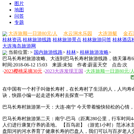
图片
地图
问答
专题
大连旅顺一日游80元/人
水云涧水乐园
大连游艇
金石
桂林资讯
桂林旅游线路
桂林旅游景点
桂林旅游问答
桂林酒店
大连海岛旅游网
当前位置:
>
国内旅游线路
>
桂林
>
桂林旅游攻略
>
巴马长寿村旅游攻略、大连到巴马长寿村旅游线路，德天瀑布
时间:2018-06-12 15:03 来源:未知 作者:蔚蓝天空 点击:
次
·
2023樱桃采摘30元
·
2023大连发现王国
·
大连旅顺一日游80元/
在中国有一个村子叫做长寿村，在长寿村了生活的人，人均寿
诀，快跟小编一起走进长寿村去探查一下吧
巴马长寿村旅游第一天：大连-南宁 今天带着愉快轻松的心情
巴马长寿村旅游第二天：南宁-巴马（距离280公里，行车时间
人们进行康复疗养的圣地。 【百鸟岩】（游览1小时）范冰冰
盘阳河的河水养育了健康长寿的巴盘人，我们可以与百岁老人交