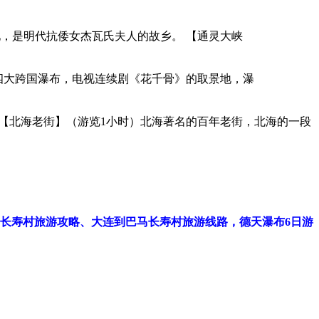
祥地，是明代抗倭女杰瓦氏夫人的故乡。 【通灵大峡
第四大跨国瀑布，电视连续剧《花千骨》的取景地，瀑
 【北海老街】（游览1小时）北海著名的百年老街，北海的一段
长寿村旅游攻略、大连到巴马长寿村旅游线路，德天瀑布6日游