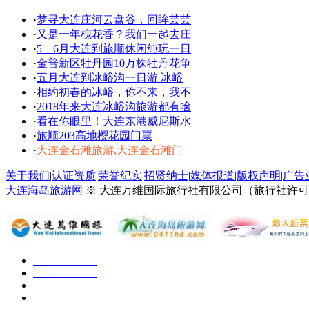
·
梦寻大连庄河云盘谷，回眸芸芸
·
又是一年槐花香？我们一起去庄
·
5—6月大连到旅顺休闲纯玩一日
·
金普新区牡丹园10万株牡丹花争
·
五月大连到冰峪沟一日游 冰峪
·
相约初春的冰峪，你不来，我不
·
2018年来大连冰峪沟旅游都有啥
·
看在你眼里！大连东港威尼斯水
·
旅顺203高地樱花园门票
·
大连金石滩旅游,大连金石滩门
关于我们
|
认证资质
|
荣誉纪实
|
招贤纳士
|
媒体报道
|
版权声明
|
广告
大连海岛旅游网
※ 大连万维国际旅行社有限公司（旅行社许可证号：