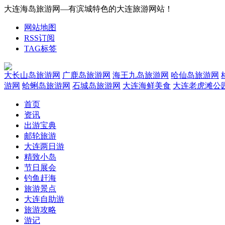
大连海岛旅游网—有滨城特色的大连旅游网站！
网站地图
RSS订阅
TAG标签
大长山岛旅游网
广鹿岛旅游网
海王九岛旅游网
哈仙岛旅游网
游网
蛤蜊岛旅游网
石城岛旅游网
大连海鲜美食
大连老虎滩公
首页
资讯
出游宝典
邮轮旅游
大连两日游
精致小岛
节日展会
钓鱼赶海
旅游景点
大连自助游
旅游攻略
游记