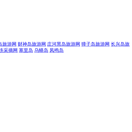
岛旅游网
财神岛旅游网
庄河黑岛旅游网
獐子岛旅游网
长兴岛旅
连采摘网
塞里岛
乌蟒岛
凤鸣岛