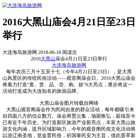
2016大黑山庙会4月21日至23日
举行
大连海岛旅游网 2018-06-18 阅读
次
2016
大黑山
庙会4月21日至23日举行
大连海岛旅游网
每年农历三月十五至十七（今年4月21日至23日），是大黑
山风景区的传统民俗活动——观音阁庙会日。
2016大黑山庙会
将着力打造“逛、赏、品、尝、购、娱”6大亮点，逐步将这一
活动打造成为大连知名的旅游品牌。
大黑山庙会图片转载自网络
大黑山观音阁庙会作为民间自发的群众活动，每年都吸引来
自四面八方的信众数万。庙会商贾云集，场面恢弘，延续至今
已有近千年历史。为打造新区旅游产业新亮点，丰富大黑山旅
游文化内涵，提升区域影响力，今年的观音阁民俗文化活动将
以游辽南圣地，览金普民俗，祈国泰民安为主旨，借此荟萃新