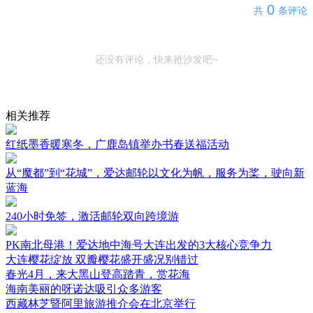
0
共
条评论
还没有评论，快来抢沙发吧~
相关推荐
红纸墨香暖寒冬，广鹿岛镇举办书春送福活动
从“魔都”到“花城”，爱达邮轮以文化为帆，服务为桨，驶向新
蓝海
240小时免签，激活邮轮双向跨境游
PK南北母港！爱达地中海号大连出发的3大核心竞争力
大连樱花绽放 双瓣樱花盛开盛况别错过
春光4月，来大黑山登高踏青，赏花海
海南美丽的呀诺达吸引众多游客
西藏林芝暨阿里旅游推介会在北京举行