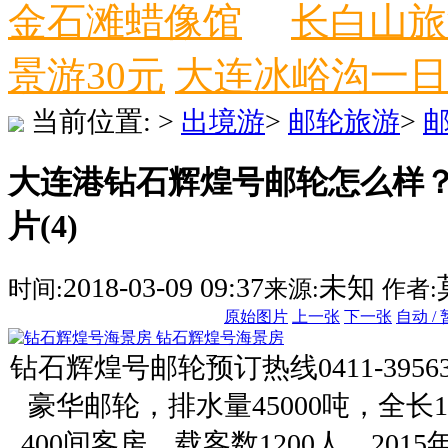
金石滩蜡像馆
长白山旅
景游30元
大连冰峪沟一日
当前位置:
>
出境游
>
邮轮旅游
>
大连港钻石辉煌号邮轮怎么样
片(4)
2018-03-09 09:37
未知
时间:
来源:
作者:
原始图片
上一张
下一张
自动 /
钻石辉煌号海景房
钻石辉煌号邮轮预订热线0411-395
豪华邮轮，排水量45000吨，全长1
400间客房，载客数1200人。20