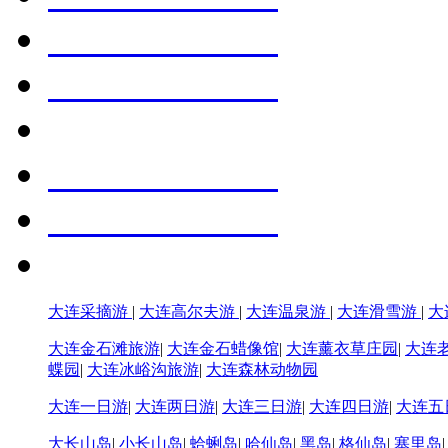
大连采摘游
|
大连高尔夫游
|
大连温泉游
|
大连滑雪游
|
大
大连金石滩旅游
|
大连金石蜡像馆
|
大连薰衣草庄园
|
大连
蝶园
|
大连冰峪沟旅游
|
大连森林动物园
大连一日游
|
大连两日游
|
大连三日游
|
大连四日游
|
大连五
大长山岛
|
小长山岛
|
蛤蜊岛
|
哈仙岛
|
黑岛
|
格仙岛
|
塞里岛
长兴岛
|
广鹿岛
张家界旅游
|
云南旅游
|
西藏旅游
|
北京旅游
|
九寨沟旅游
|
大连邮轮旅游
|
韩国旅游
|
日本旅游
|
美国旅游
|
欧洲旅游
|