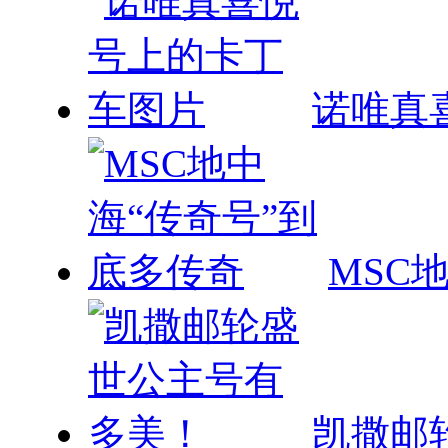
诺唯真
MSC
凯撒邮