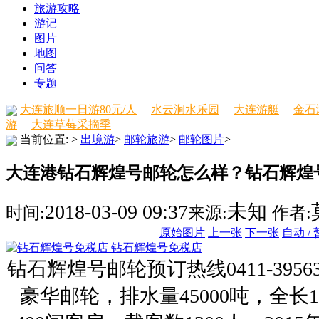
旅游攻略
游记
图片
地图
问答
专题
大连旅顺一日游80元/人
水云涧水乐园
大连游艇
金石
游
大连草莓采摘季
当前位置:
>
出境游
>
邮轮旅游
>
邮轮图片
>
大连港钻石辉煌号邮轮怎么样？钻石辉煌号内
2018-03-09 09:37
未知
时间:
来源:
作者:
原始图片
上一张
下一张
自动 /
钻石辉煌号免税店
钻石辉煌号邮轮预订热线0411-395
豪华邮轮，排水量45000吨，全长1