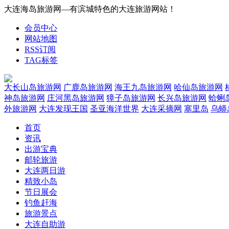
大连海岛旅游网—有滨城特色的大连旅游网站！
会员中心
网站地图
RSS订阅
TAG标签
大长山岛旅游网
广鹿岛旅游网
海王九岛旅游网
哈仙岛旅游网
神岛旅游网
庄河黑岛旅游网
獐子岛旅游网
长兴岛旅游网
蛤蜊
外旅游网
大连发现王国
圣亚海洋世界
大连采摘网
塞里岛
乌蟒
首页
资讯
出游宝典
邮轮旅游
大连两日游
精致小岛
节日展会
钓鱼赶海
旅游景点
大连自助游