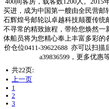
400间客房，载客数1200人。20
买进，成为中国第一艘由全民营邮
石辉煌号邮轮以卓越科技颠覆传统
不寻常的精致旅程，带给您焕然一
体船员将为您精心奉上丰富多彩的
价仓位0411-39622688 亦可
a39836599，更多优
共22页:
上一页
1
2
3