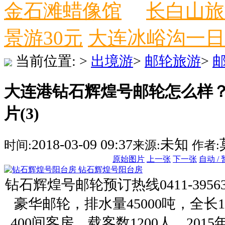
金石滩蜡像馆
长白山旅
景游30元
大连冰峪沟一日
当前位置:
>
出境游
>
邮轮旅游
>
大连港钻石辉煌号邮轮怎么样
片(3)
2018-03-09 09:37
未知
时间:
来源:
作者:
原始图片
上一张
下一张
自动 /
钻石辉煌号阳台房
钻石辉煌号邮轮预订热线0411-395
豪华邮轮，排水量45000吨，全长1
400间客房，载客数1200人。20