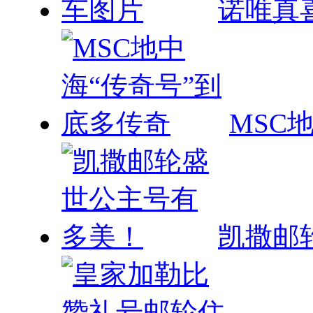
诺唯真
MSC
凯撒邮