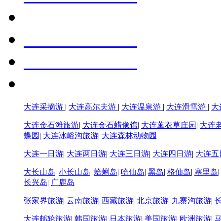
大连采摘游
|
大连高尔夫游
|
大连温泉游
|
大连滑雪游
|
大
大连金石滩旅游
|
大连金石蜡像馆
|
大连薰衣草庄园
|
大连
蝶园
|
大连冰峪沟旅游
|
大连森林动物园
大连一日游
|
大连两日游
|
大连三日游
|
大连四日游
|
大连五
大长山岛
|
小长山岛
|
蛤蜊岛
|
哈仙岛
|
黑岛
|
格仙岛
|
塞里岛
长兴岛
|
广鹿岛
张家界旅游
|
云南旅游
|
西藏旅游
|
北京旅游
|
九寨沟旅游
|
大连邮轮旅游
|
韩国旅游
|
日本旅游
|
美国旅游
|
欧洲旅游
|