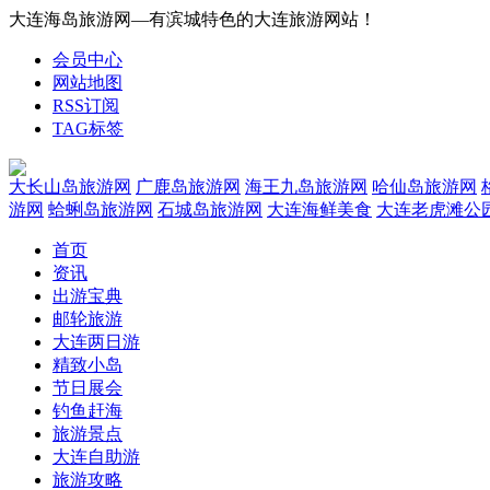
大连海岛旅游网—有滨城特色的大连旅游网站！
会员中心
网站地图
RSS订阅
TAG标签
大长山岛旅游网
广鹿岛旅游网
海王九岛旅游网
哈仙岛旅游网
游网
蛤蜊岛旅游网
石城岛旅游网
大连海鲜美食
大连老虎滩公
首页
资讯
出游宝典
邮轮旅游
大连两日游
精致小岛
节日展会
钓鱼赶海
旅游景点
大连自助游
旅游攻略