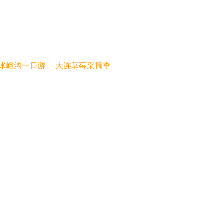
冰峪沟一日游
大连草莓采摘季