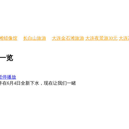
滩蜡像馆
长白山旅游
大连金石滩旅游
大连夜景游30元
大连
部一览
 暂停播放
，并在6月4日全新下水，现在让我们一睹