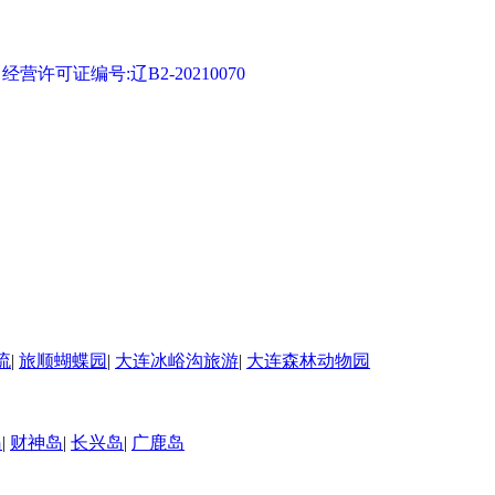
可证编号:辽B2-20210070
流
|
旅顺蝴蝶园
|
大连冰峪沟旅游
|
大连森林动物园
岛
|
财神岛
|
长兴岛
|
广鹿岛