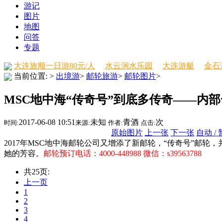
游记
图片
地图
问答
专题
大连旅顺一日游80元/人
水云涧水乐园
大连游艇
金石
当前位置:
>
出境游
>
邮轮旅游
>
邮轮图片
>
MSC地中海“传奇号”到底多传奇——内
2017-06-08 10:51
未知
青酒
次
时间:
来源:
作者:
点击:
原始图片
上一张
下一张
自动 /
2017年MSC地中海邮轮公司又增添了新邮轮，“传奇号”邮轮
她的芳容。
邮轮预订电话：4000-448988 微信：s39563788
共25页:
上一页
1
2
3
4