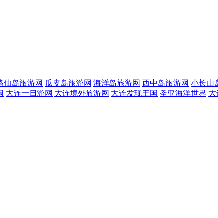
格仙岛旅游网
瓜皮岛旅游网
海洋岛旅游网
西中岛旅游网
小长山
园
大连一日游网
大连境外旅游网
大连发现王国
圣亚海洋世界
大