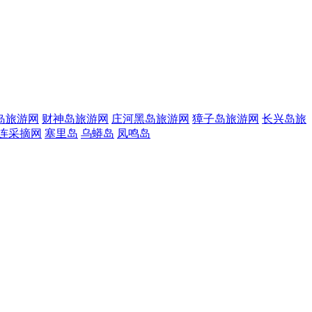
岛旅游网
财神岛旅游网
庄河黑岛旅游网
獐子岛旅游网
长兴岛旅
连采摘网
塞里岛
乌蟒岛
凤鸣岛