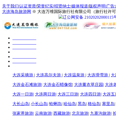
关于我们
|
认证资质
|
荣誉纪实
|
招贤纳士
|
媒体报道
|
版权声明
|
广告
大连海岛旅游网
※ 大连万维国际旅行社有限公司（旅行社许可证号：
辽公网安备 21020202000115
大连采摘游
|
大连高尔夫游
|
大连温泉游
|
大连滑雪游
|
大
大连金石滩旅游
|
大连金石蜡像馆
|
大连薰衣草庄园
|
大连
大连一日游
|
大连两日游
|
大连三日游
|
大连四日游
|
大连五
大长山岛
|
小长山岛
|
蛤蜊岛
|
哈仙岛
|
黑岛
|
格仙岛
|
塞里岛
张家界旅游
|
云南旅游
|
西藏旅游
|
北京旅游
|
九寨沟旅游
|