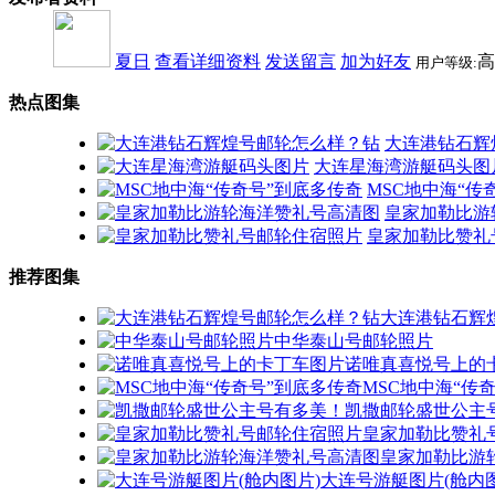
夏日
查看详细资料
发送留言
加为好友
高
用户等级:
热点图集
大连港钻石辉
大连星海湾游艇码头图
MSC地中海“传
皇家加勒比游
皇家加勒比赞礼
推荐图集
大连港钻石辉
中华泰山号邮轮照片
诺唯真喜悦号上的
MSC地中海“传
凯撒邮轮盛世公主
皇家加勒比赞礼
皇家加勒比游
大连号游艇图片(舱内图