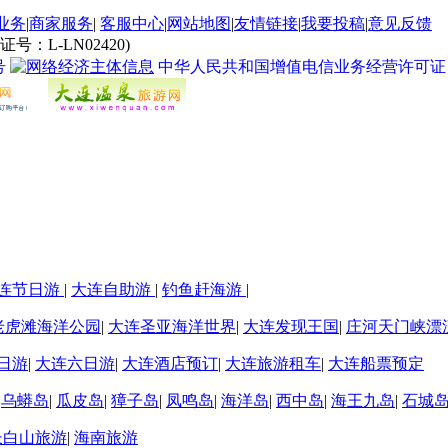
业务
|
商家服务
|
客服中心
|
网站地图
|
友情链接
|
我要投稿
|
意见反馈
L-LN02420)
号
中华人民共和国增值电信业务经营许可证 经营许
连节日游
|
大连自助游
|
钓鱼赶海游
|
老虎滩海洋公园
|
大连圣亚海洋世界
|
大连发现王国
|
庄河天门峡漂
日游
|
大连六日游
|
大连酒店预订
|
大连旅游租车
|
大连船票预定
|
乌蟒岛
|
瓜皮岛
|
獐子岛
|
凤鸣岛
|
海洋岛
|
西中岛
|
海王九岛
|
石城
长白山旅游
|
海南旅游